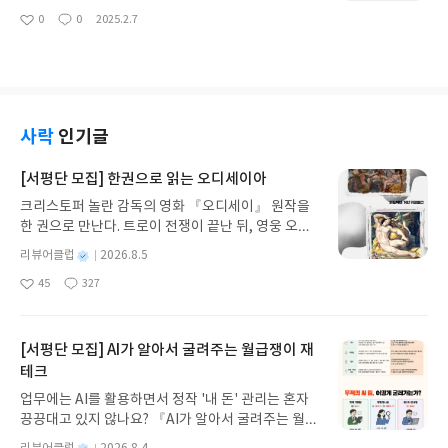
왜 그랬을까…개인적인 편견입니다만, 레이디 가가
앞면 + 띠지띠지스틸북 앞면스틸북 뒷면4K, 2K Dis
0
0
2025.2.7
는 분명 연기도 잘하고 노래도 잘하는데(가수니까 당
좋
댓
작
kDVD 때였나 Blu-ray 때였나.. 워낙 어두운 장면 표
아
글
성
연하겠지만) 스타 탄생, 하우스 오브 구찌, 그리고 이
현이 유명해서 그게 제대로 표현되네 안되네 하는 타
요
일
조커 폴리 아 되에서도 열연을 보여줬지만 뭔가 겉돌
이틀로 꼽히던 영화라… 그 당시 감상환경에선 그래
고 어울리지 않는다는 느낌을 가집니다. 작품을 구상
도 결국 어두워서 뭐가 뭔지 제대로 잘 안보여서 답답
할 때부터 레이디 가가를 염두에 두고 제작했다고 하
하게 봤던 기억이 있습니다.4K HDR환경에선 어둠
는데 말이죠.케이스 앞면 + 띠지띠지스틸북 앞면스
이 좀 분간이 되니까 좀 더 쾌적한 감상이 가능하더군
사락
인기글
틸북 케이스 뒷면4K 및 2K Disk, 부클릿부클릿부클
요. 다만 Dolby Vision도 안되고 Dolby Atmos도
릿 내부부가영상은 제작 영상들을 보여주는데 뭔가
아닌 DTS-HD 사양이 좀 아쉽긴 합니다.또한 4K DI
[서평단 모집] 한권으로 읽는 오디세이아
열심히 구상하고 제작은 했는데 작품이 공감이 가질
SK에 수록된 부가영상은 우리말 자막이 없어서 2K
않으니 뭐 어쩌라고 하는 느낌으로 보게 되네요. 특히
크리스토퍼 놀란 감독의 영화 『오디세이』 원작을
Blu-ray를 통해서 감상해야 합니다. 커멘터리가 4개
나 영상 중간 중간 감독의 말은 괴리감을 가질 수 밖
한 권으로 만난다. 트로이 전쟁이 끝난 뒤, 영웅 오디
나 수록되어 있는데 4K엔 전혀 없네요. 좀 넣어주
에 없네요.
세우스는 고향 이타케로 돌아가기 위해 키클롭스, 마
지… 다행히 2K에는 다 수록되어 있습니다. DVD나 2
별
리뷰어클럽
2026.8.5
녀 키르케, 세이렌의 노래, 포세이돈의 분노를 헤쳐
K 블루레이 국내 발매 때 커멘터리 자막이 수록되었
명
작
45
327
나간다. 그리스 철학 전공자인 옮긴이가 호메로스의
었는지 기억이 안나는데 그당시 커멘터리를 그대로
좋
댓
작
성
아
글
성
방대한 24권 서사를 현대적이고 자연스러운 한국어
쓴 것으로 판단합니다.존 도우 역의 케빈 스페이시도
일
요
일
로 풀어내, 고전이 낯선 독자도 이야기의 흐름을 놓치
명연기를 보여줬습니다만, 이제는 금지된 이름이 되
지 않고 끝까지 읽을 수 있다. 3천 년을 이어 온 귀향
[서평단 모집] AI가 알아서 굴려주는 월급쟁이 재
어버린 사람이 되어서 볼때마다 아쉽네요.
과 모험의 대서사시가 가장 읽기 편한 번역으로 새롭
테크
게 펼쳐진다.한권으로 읽는 오디세이아글쓴이호메로
업무에는 AI를 활용하면서 정작 '내 돈' 관리는 혼자
스 저/육혜원 역출판사이화북스 예스24 바로가기 닫
끙끙대고 있지 않나요? 『AI가 알아서 굴려주는 월급
기모집인원 : 5명신청기간 : 2026.08.05 ~ 2026.08.
쟁이 재테크』는 챗GPT·클로드·제미나이·퍼플렉시
09발표일자 : 2026.08.13리뷰 작성기한 : 도서/상품