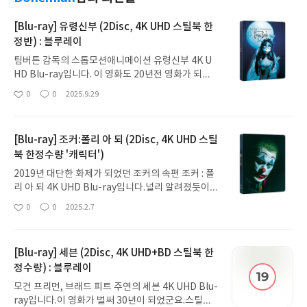
[Blu-ray] 유령신부 (2Disc, 4K UHD 스틸북 한
정반) : 블루레이
팀버튼 감독의 스톱모션애니메이션 유령신부 4K U
HD Blu-ray입니다. 이 영화도 20년전 영화가 되었
네요. 실사가 아닌 스톱모션으로 제작되었고 팀 버튼
0
0
2025.9.29
좋
댓
작
의 페르소나였던 조니 뎁, 헬레나 본햄 카터가 주인공
아
글
성
목소리를 맡았었죠. 지금은 고인이 된 크리스토퍼 리
요
일
도 출연했고…스틸북 앞면 + 띠지띠지스틸북 앞면스
[Blu-ray] 조커:폴리 아 되 (2Disc, 4K UHD 스틸
틸북 뒷면4K UHD, 2K FHD4K와 2K 2장으로 구성
북 한정수량 '캐릭터')
되어 있습니다. 특이하게도 2K 디스크에는 영화 본편
만 들어 있고 부가영상은 4K 디스크에만 수록되어 있
2019년 대단한 화제가 되었던 조커의 속편 조커 : 폴
습니다만 영화 본편을 제외한 우리말 자막이 전혀 없
리 아 되 4K UHD Blu-ray입니다.널리 알려졌듯이
네요. 부가영상 화질로 보아하니 DVD급인것 같은
전편에 못미치는 평가와 흥행으로 어지간하면 품절
0
0
2025.2.7
데… 어쨌든 매우 아쉽습니다.시체란 말에 거부감 탓
좋
댓
작
되는 스틸북이 아직도 팔리고 있는 작품이 되었습니
아
글
성
인지 유령으로 둔갑되어 전연령 등급으로 나온 걸까
다.호아킨 피닉스는 전편에 못잖은 엄청난 연기력을
요
일
요? 다만 팀버튼 특유의 정서와 세계관이 잘 드러나
보여줬는데도 오히려 흐름과 몰입을 끊는 뮤지컬 씬
있어서 더 좋은 화질로 보는 맛은 나는군요.
[Blu-ray] 세븐 (2Disc, 4K UHD+BD 스틸북 한
과 이야기 전개와 결말… 감독이 어떤 메시지를 보내
정수량) : 블루레이
려고 했는지 알 듯도 하지만 왜 굳이 전편에서 쌓아놓
은 캐릭터와 서사를 이렇게 소모시켜 버린건지 알 수
모건 프리먼, 브래드 피트 주연의 세븐 4K UHD Blu-
가 없네요.그냥 라라랜드를 찍고 싶었으면 따로 찍지
ray입니다.이 영화가 벌써 30년이 되었군요.스틸북