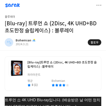
sarak
Bohemian
저
블루레이
장
[Blu-ray] 트루먼 쇼 (2Disc, 4K UHD+BD
초도한정 슬립케이스) : 블루레이
Bohemian
팔로우
작
2024.3.21
성
일
[Blu-ray]
트루먼 쇼 (2Disc, 4K UHD+BD 초도한정 슬
립케이스) : 블루레이
글
쓴
파라마운트
이
평균
Bohemian
8 (1)
트루먼 쇼 4K UHD Blu-ray입니다. (배송받은 날 어떤 정치