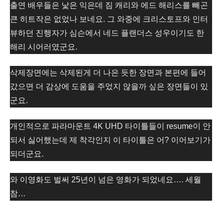
출연 배우들은 낯은 익은데 짐 캐리와 에드 해리스를 빼곤
큰 히트작은 없었나 보네요. 그 와중에 크리스토프와 인터
뷰하던 진행자가 심슨에서 네드 플랜더스 성우이기도 한
해리 시어러였군요.
삭제장면에는 삭제된게 더 나은 듯한 장면과 본편에 들어
갔으면 더 감상에 도움을 주었지 않을까 싶은 장면들이 있
군요.
개인적으로 파라마운트 4K UHD 타이틀들이 resume이 안
되서 싫어했는데 제 착각인지 이 타이틀은 어? 이어보기가
되더군요.
와 이영화도 벌써 25년이 넘은 영화가 되었네요…. 세월
참…