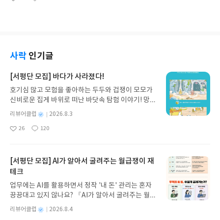
겠다. 오랜만에 김중혁의 소설을 읽었다. 상상력의 세
좋
댓
작
에다 히로카즈의 <걸어도 걸어도>를 보며 영화 속 아
소년은 살아내기 위해 거리에 섰다. 소년이 할 수 있
아
글
성
계, 꿈의 미래를 경험하는 듯했다. ‘달리’라는 회사에
버지를 이해하고, 마치 영화 속에 있는 것처럼 집안을
는 건 많지 않았다. 그렇게 시작된 앵벌이였다. 소년
요
일
서 드림 큐레이터로 일하는 주이창과 ‘마이멘토모
걸어 다니는 경험을 했다. 이처럼 영화만이 가지는 특
은 흰 피부에 팔다리가 길었다. 땅바닥에 납작 엎드려
리’에 언더커버로 활동하는 경찰관 주아연이 주인공
별함이 있다. 그래서 영화를 보고, 인생 영화라고 일
깡통에 동전이 떨어지는 소리를 들었다. 소년이 속한
이다. 주이창은 달리글라스를 끼고 잠에 빠지면 뇌파
컫는 것 같다. 인생 영화를 말하라고 했을 때, 자신의
곳은 판잣집이라고 할 수도 없는 곳이었다. 해방촌의
데이터를 꿈 변환기를 통해 변환된 영상을 사용자들
경험과 무관하지 않을 듯하다. 삶에서 어떤 순간에 마
벽도 없는 움막에서 부모 잃은 아이들이 옹기종기 모
사락
인기글
에게 돈을 받고 ‘꿈 해설 서비스’를 하는 업무를 하고
음을 움직이는 영화를 발견할 것이며, 영화로 인해 고
여 살았다. 아이들을 거둔 목사는 하루에 죽 한 그릇
있다. ‘갈라’와 ‘루팅’을 이해하면 좋겠다. 갈라에서는
통을 잊을 수도 있다. 오정미가 만난 사람들이 그렇
을 주며 착취했다. <!--[if !supportEmptyParas]-
[서평단 모집] 바다가 사라졌다!
접속자가 자기 기억의 표면을 떠다니며 오래된 감정
다. 인생 영화를 말하지만, 살아온 이야기를 하였다.
-> <!--[endif]--> 천명관 작가가 오랜만에 내놓은
과 기억 속의 장면을 더듬을 수 있다. (중략) 루팅은
호기심 많고 모험을 좋아하는 두두와 겁쟁이 모모가
어머니가, 혹은 내가 경험한 일들을 이야기하고, 그
장편소설에서 아코디언이 뜻하는 바를 찾으려 했던
사람의 생애 기억과 인지 패턴, 감정 반응을 더 깊은
신비로운 집게 바위로 떠난 바닷속 탐험 이야기! 망둥
간극을 영화에서 찾으려했다. ‘삶과 영화에 대한 고백
것 같다. 음악은 연주를 하는 사람뿐만 아니라 듣는
바닥에 고정시키는 작업이었다. 한번 내려간 것은 쉽
이, 소라게, 낙지 같은 바다 친구들과 신나게 놀던 중
들’이라는 부제가 붙었다. 각자가 살아온 이야기는 한
사람에게도 희망과 위안을 주는 장르다. 힘들었던 시
별
리뷰어클럽
2026.8.3
게 떠오르지 않았고, 한번 정착이 시작되면 되돌리는
갑자기 거대해진 집게 바위의 비밀을 마주하게 되는
편의 영화였고, 영화의 소재가 될 법했다. 호스피스
절 시름을 달랠 수 있었으며 타인을 위해 연주하는 이
명
작
일도 거의 불가능했다. 갈라가 산 사람을 위한 휴식처
26
120
데, 과연 바다에 무슨 일이 벌어진 걸까요? 상상력을
병동에서 뮤직 테라피스트로 일하는 어떤 여성의 이
들에게도 힘이 나지 않았을까. 흥겨워하는 사람을 보
좋
댓
작
성
라면, 루팅은 죽은 사람이 영원히 살 수 있는 안식처
아
글
성
자극하는 환상적인 해양 모험 동화 속으로 풍덩 빠져
야기는 고등학교 시절 친구에게 전하는 편지글이다.
며 더 흥이 나서 연주를 하고 노래를 불렀을 것이다.
일
요
일
였다. (262페이지) 주이창과 주아연은 남매 사이로
보세요!바다가 사라졌다!글쓴이서휘 글출판사풀
친구에 대한 질투 혹은 부러움을 표현하고, 병동에 있
<!--[if !supportEmptyParas]--> <!--[endif]--
사고로 어머니를 잃고 아버지는 생명유지장치를 하
빛 예스24 바로가기 닫기모집인원 : 20명신청기간 :
는 비올라 수녀에게 불러주었던 ‘내 모든 것’. 누군가
[서평단 모집] AI가 알아서 굴려주는 월급쟁이 재
> 동이와 눈 먼 소녀 연이, 걷지 못하지만 다양한 지
고 있는 상태다. 살아 있는 게 아니므로 그만 보내드
2026.08.03 ~ 2026.08.07발표일자 : 2026.08.13리
나의 음악을 알아준다는 것. 가슴 벅차하던 순간이었
식이 있는 거북이, 한 팔이 없는 깜상의 사연에서 역
테크
리자고 하는 아연과 살아있는 사람을 어떻게 죽은 사
뷰 작성기한 : 도서/상품 받고 2주 이내 ▶ 주소/연락
다는 것을 시간이 지난 뒤에야 깨닫는다. 각자 개인의
사나 드라마에서나 있었던 일들을 상상했다. 앵벌이
업무에는 AI를 활용하면서 정작 '내 돈' 관리는 혼자
람으로 치부하겠냐가 이창의 의견이다. 각자 꿈속으
처 업데이트 : 신청 전 상품 받으실 주소/연락처를 업
것을 이야기하지만 결국엔 우리 모두의 감정이며 경
를 시켰던 양 목사는 아이들에게 구름탄이라는 약을
끙끙대고 있지 않나요? 『AI가 알아서 굴려주는 월급
로 들어가 신세계를 경험한다. 꿈속에서 서로 만나 대
데이트 해주세요! (선정 후 수정 불가)▶ 서평단 신청
험이다. 수많은 사람이 괴로워하지만 비슷한 경험이
먹였다. 그 약을 먹으면 구름을 탄 것처럼 기분이 좋
쟁이 재테크』는 챗GPT·클로드·제미나이·퍼플렉시
화를 나누는데 이것이 작가가 말하고자 하는 꿈의 세
방법 : 기대평 댓글을 작성해주세요! 먼저 작성한 리
있었다는 걸 타인의 글로 알게 되지 않나. 개인의 감
별
리뷰어클럽
2026.8.4
아진다고 하여 붙여진 이름이었다. 앞이 보이지 않는
티를 나만의 재테크 팀으로 만드는 실전 가이드입니
계다. 문제는 다른 데 있다. 육신을 버리고 영원하기
뷰를 올려주시면 당첨확률이 올라갑니다!! ※ 신청
정과 경험은 글을 쓰는 사람에게 소재가 되어 작품으
명
작