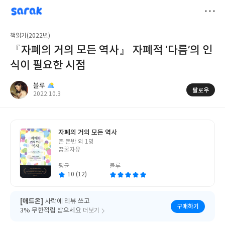
sarak
블루
저
책읽기(2022년)
장
『자폐의 거의 모든 역사』 자폐적 ‘다름’의 인
식이 필요한 시점
블루
팔로우
작
2022.10.3
성
일
자폐의 거의 모든 역사
글
존 돈반 외 1명
쓴
꿈꿀자유
이
평균
블루
10 (12)
[애드온]
사락에 리뷰 쓰고
구매하기
3% 무한적립 받으세요
더보기