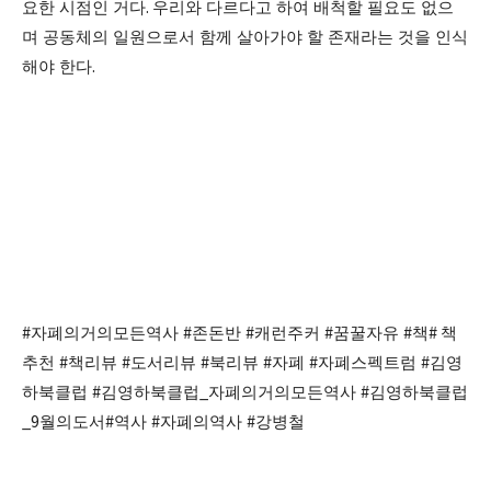
요한 시점인 거다
.
우리와 다르다고 하여 배척할 필요도 없으
며 공동체의 일원으로서 함께 살아가야 할 존재라는 것을 인식
해야 한다
.
#
자폐의거의모든역사
#
존돈반
#
캐런주커
#
꿈꿀자유
#
책
#
책
추천
#
책리뷰
#
도서리뷰
#
북리뷰
#
자폐
#
자폐스펙트럼
#
김영
하북클럽
#
김영하북클럽
_
자폐의거의모든역사
#
김영하북클럽
_9
월의도서
#
역사
#
자폐의역사
#
강병철