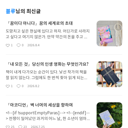
블루
님의 최신글
『꿈이다 아니다』꿈의 세계로의 초대
도망치고 싶은 현실에 있다고 하자. 어딘가로 사라지
고 싶다고 여기지 않은가. 만약 약간의 돈을 주고 자
기가 좋아하는 영상을 틀어 그 안에 들어간다고 생각
1
0
2026.8.4
좋
댓
작
해 보라. 자기가 좋아하는 공간에서 좋아하는 것들과
아
글
성
시간을 보낸다면 갑갑한 현실 같은 거 잊고 말 것 같
요
일
지 않은가. 다만 현실에 돌아오고 싶지 않다는 게 문
『내 모든 것』당신의 인생 영화는 무엇인가요?
제가 될 듯하다. 분명한 게 꿈속에서는 내가 원하는
세상만 존재할 것이므로 그렇다. 영화 <인셉션>이 생
책이 내게 다가오는 순간이 있다. 낯선 작가의 책을
각났다. 타인의 꿈에 들어가 생각을 훔치는 이야기를
잘 읽지 않는다. 그럼에도 한 번씩 찾아 읽게 되는데,
담은 영화였다. 영화의 잔상이 남아 있는 상태에서 김
이 책은 영화 <버닝>의 시나리오를 쓴 오정미 작가라
1
0
2026.8.2
좋
댓
작
중혁의 『꿈이다 아니다』를 읽었더니 꿈이 현실이
는 것 때문이었다. 물론 출판사 대표인 배우 박정민의
아
글
성
되는 순간 세상은 어떻게 변할지 모르겠다고 생각했
홍보도 컸다. 책에 대한 별다른 정보가 없어, 작가가
요
일
다. 누군가 내 꿈속으로 들어와 내가 가진 정보 혹은
시나리오를 쓰게 된 이야기려니 여겼다. 책을 펼쳐보
『아코디언』벽 너머의 세상을 향하여
기억을 훔쳐 갈 수도 있다. 나의 외모로 누군가에게
니 작가가 만난 사람들의 ‘인생 영화’에 대하여 말하
다가가 해를 끼칠지도 모르지 않나. 물론 중요인물도
는 글이었다. 삶이 힘들어도 영화에서 위안을 얻는다.
<!--[if !supportEmptyParas]--> <!--[endif]--
아니므로 훔칠 정보도 없겠지만, 꿈속의 세상과 현실
좋아하는 영화를 몇 번이나 보면서 인생 영화로 남는
> 전쟁이 일어났던 과거의 어느 날, 한 소년이 엄마의
이 맞물려 범죄에 이용되지 않는다고 보장하지 못하
것이다. 이유도 없이 아빠에게 맞았던 한 여성은 고레
손을 놓쳤고 고아가 되었다. 배를 타고 도착한 곳에서
25
23
2026.7.25