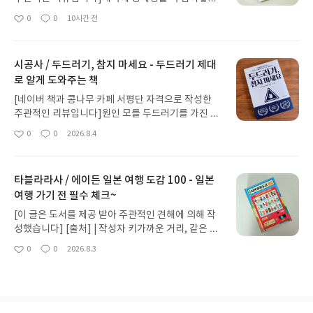
책, <영어 명문장 핸드북>입니다. 모두가 사랑하는
0
0
10시간 전
좋
댓
작
고전 속 영어로 된 명문장을 만날 수 있는 한 손 사이
아
글
성
즈의 핸드북입니다. 아주 작은 미니백이 아니라면 어
요
일
디든 쏙 넣어 가지고 다니며 보기에 너무 좋은 사이즈
시공사 / 두드러기, 참지 마세요 - 두드러기 제대
입니다. 표지도 너무 예뻐서 한참을 들여다보고 말았
로 알게 도와주는 책
네요. 히브리어 토브(tov)는 '아름다운, 좋은'이란 뜻
을 가지고 있어요. 저자는 이 책에 싣고 있는 문장들
[네이버 책과 콩나무 카페 서평단 자격으로 작성한
을 바로 이 토브란 단어로 설명해 주고 있습니다. 토
주관적인 리뷰입니다]원인 모를 두드러기를 가진 이
브한 문장들을 통해 지친 삶의 위로가 되고 살아갈 희
들이라면 이 제목이 얼마나 위안이 되는지 알 수 있을
0
0
2026.8.4
망이 되길 바란 마음은 아닐까요? 어떤 문장들이 실
좋
댓
작
것 같다. 언제 어떤 형태로 찾아올지 모르는 두드러기
아
글
성
려 있을지 더욱 궁금해졌습니다.책의 목차를 나누는
는 공포에 가깝다. 증상의 경중은 있겠지만 삶을 미세
요
일
데 색을 사용하신 것도 참 재미난 부분이었어요. 가장
하게 때로는 좌지우지할 정도의 문제라는 것은 겪어
먼저 '나를 아끼고 돌보기' 위한 문장들엔 초록을 두
타블라라사 / 에이든 일본 여행 도감 100 - 일본
보았거나, 겪고 있는 가족이 있다면 완전 공감할 것이
번째 '평생 배우고 성장하기'에서는 빨강을 사용했습
여행 가기 전 필수 체크~
다.나 역시 어린 시절 갑자기 생긴 두드러기가 있었
니다. 무언가를 향한 열정을 담은 의미일까요? 세 번
다. 팔뚝에 올라오는 작은 두드러기는 100m 달리기
[이 글은 도서를 제공 받아 주관적인 견해에 의해 작
째는 핑크, '다정함으로 함께하기'입니다. 네 번째 '일
를 하거나 너무 더울 때 등 몇 가지 조건에서 나타났
성했습니다] [출처] | 작성자 키가까운 거리, 같은 아
상의 작은 기쁨 발견하기'는 노란색, 마지막은 '흔들
던 것 같다. 초등 고학년에 시작된 이 두드러기는 성
시아권이라는 편리성으로 해외여행 목적지로 쉽게
림 속에서 단단해지기'로 파란색을 쓰셨어요. 아~ 왜
0
0
2026.8.3
인이 되고 나서는 사라졌다. 제법 긴 시간 가지고 있
좋
댓
작
떠올리게 되는 일본. 주요 대도시를 제외하고도 수많
이런 색을 연결해 주셨나 알 것도 같습니다. 이 색은
아
글
성
었던 셈. 그런데 아이들 어릴 적 또다시 이놈의 두드
은 소도시들이 각자의 매력을 뿜는 일본이지만, 막상
요
일
본문 속 영어 문장들의 색이기도 합니다. 컬러를 입히
러기와 마주하게 된다. 엄마들은 다들 공감할 거다.
여행을 계획하며 어디가 좋을지 갈피를 잡기는 어려
고 나니 문장에 또 다른 힘이 실리는 것도 같아요.아~
내가 겪는 것보다 몇 배는 힘들다는 것을. 다행히 음
운 것 같다. 이 책은 바로 그런 이들을 위한 답이 되어
첫 문장부터 마음을 녹입니다. 그래, 나에게 이런 말
식이 원인인 알레르기라면 쉽다. 원인을 피하면 되니