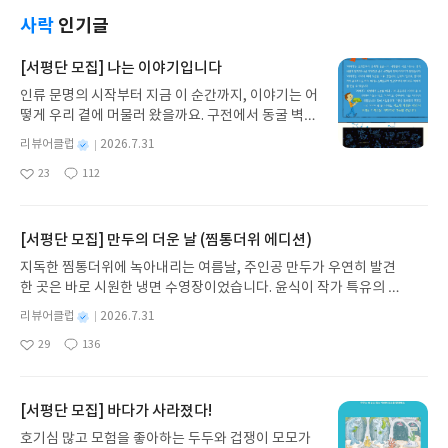
줄 것 같다.책 제목부터 '도감'이라는 표현이 쓰였다.
이 필요했지. 위로가 되고 토닥임으로 다가오는 버지
까. 하지만 원인불명의 두드러기는 정말 힘들다. 겉으
다 들어있다고 생각해도 좋은 표현. 책 속엔 무려 100
사락
인기글
니아 울프의 <자기만의 방> 속 명문장입니다.No ne
로 드러나지 않아도 이미 본인은 가려움을 느끼고 있
여 곳의 일본 도시가 실려있다. 문제는 이 중 어디가
ed hurry.No need sparkle.No need tobe anyb
기 때문. 겪어보지 않은 이는 알 수 없다. 여전히 항히
좋을지 결정하는 것뿐 아닐까? 책 두께 역시 '도감'이
[서평단 모집] 나는 이야기입니다
ody but oneself.서두를 필요도, 반짝일 필요도,나
스타민제를 필수품으로 지니고 있는 우리 집. 그래서
라는 이름이 부족하지 않도록 상당하다. 도쿄를 포함
이외의 다른 사람이 될 필요도 없다.그저 자신으로 존
이 책 내용이 너무 너무 궁금했고, 다 읽고 나니 속이
인류 문명의 시작부터 지금 이 순간까지, 이야기는 어
한 간토, 나고야와 시즈오카가 있는 주부, 오사카와
재해도 괜찮다, 너는 그 누구와도 같지 않은 유일한
시원해지는 기분이다. 저자 두 분은 서울대학교 의과
떻게 우리 곁에 머물러 왔을까요. 구전에서 동굴 벽화
교토의 간토, 히로시마가 있는 주고쿠, 다카마쓰의
존재라는 사실은 무너져 내리는 자존감을 털고 일어
대학의 피부과와 알레르기 면역내과 교수님이다. 실
와 점토판을 거쳐 종이와 책으로, 그리고 오늘날 수천
시코쿠, 아오모리가 있는 도호쿠, 규슈와 오키나와
별
리뷰어클럽
2026.7.31
날 힘을 줍니다. 뻔히 아는 내용이겠으나 체감하기 어
제로 두드러기 약 임상실험에도 참여하고 계시는 분
권의 인쇄본으로 이어지는 이야기의 여정을 따라가
그리고 꼭 가보고 싶은 홋카이도까지. 지역별로 나누
명
작
려운 사회 속에서 나 자신을 지킬 든든한 문장이 되어
23
112
들로 이 분야의 권위자로 보이신다. 가장 먼저 두드러
는 그림책입니다. 때로는 즐거움을, 때로는 위로를,
어 일본 전역의 도시들을 담고 있다. 핵심 도시들 뿐
좋
댓
작
성
줄 것만 같습니다. 문장 하단에는 설명이 덧붙여져
기에 대한 기본 정의를 알려주시는데 알레르기와 무
아
글
성
때로는 두려움의 대상이 되기도 했던 이야기가 우리
아니라 각 권역의 소도시들도 함께 포함하고 있어 더
일
요
일
있어요. 작가나 작품과 관련된 내용들이나 뒷이야기
엇이 다른지 어떤 종류가 있고 어떤 치료 과정들이 존
일상에 어떻게 녹아들어 있는지 되짚어보며 이야기
욱 반가운 책이다. 책 속에 일본의 사계절을 담은 사
를 곁들여 두고 있어요. 문장을 좀 더 깊이 있게 보는
재하고 필요한지 세세한 내용들을 잘 알 수 있었다.가
가 지닌 본질적 가치와 이야기를 누리는 기쁨을 다시
[서평단 모집] 만두의 더운 날 (찜통더위 에디션)
진을 보니 정말 여행 떠나고프다. 아직 안 가본 곳 중
데 도움이 되는 것 같아요. 오랜 경력의 영어 교사이
장 놀라웠던 부분, 아니 몰랐던 부분은 바로 자가면역
발견하게 합니다.나는 이야기입니다글쓴이댄 야카리
가장 가보고 싶은 홋카이도 먼저 살펴 보기. 삿포로,
지독한 찜통더위에 녹아내리는 여름날, 주인공 만두가 우연히 발견
신 만큼 문장 속 해석이나 유의할 부분 등도 간단히
이라는 측면에서의 접근이다. 두드러기나 알레르기
노 글/유수현 역출판사소원나무 예스24 바로가기 닫
오타루, 비에이, 후라노, 하코다테까지 5곳의 도시들
한 곳은 바로 시원한 냉면 수영장이었습니다. 윤식이 작가 특유의 유
짚어주십니다. 영어 공부가 목적은 아니겠지만, 자연
의 원인이 내부에 있다는 것. 그러니 알레르기 검사해
기모집인원 : 10명신청기간 : 2026.07.31 ~ 2026.0
을 담고 있다. 먼저 홋카이도의 사계절을 사진으로 감
머러스한 캐릭터와 밝은 색감으로 그려낸 이 국내 창작 그림책은 무
스럽고도 은은하게 영어 공부를 얹어볼 수도 있겠어
도 발견하지 못한 거구나. 진작 알았다면 얼마나 좋았
8.04발표일자 : 2026.08.06리뷰 작성기한 : 도서/상
별
리뷰어클럽
2026.7.31
상 후 본격적인 소개로 들어간다. 각 도시별로 주요
더위에 지친 독자들에게 상상만으로도 더위가 싹 가시는 통쾌한 탈출
요. 학생들도 가지고 다니면서 공부하다 지칠 때 잠시
을까. 너무 조급해 하지 않고 덜 불안했을 것 같다. 아
명
작
품 받고 2주 이내 ▶ 주소/연락처 업데이트 : 신청 전
명소들의 사진을 필두로 상세 지도와 교통 정보, 랜드
29
136
구를 선사합니다. 소원나무 베스트셀러 시리즈의 세 번째 이야기로,
쉴 때 한 문장씩 살펴본다면 너무 좋을 것 같습니다.
좋
댓
작
성
이에게도 잘 설명해줄 수 있었을 테고. 두드러기나 알
상품 받으실 주소/연락처를 업데이트 해주세요! (선
마크, 음식과 쇼핑 목록들을 알려준다. 비에이의 청의
아
글
성
만두가 풍덩 빠진 차가운 냉면 물결 속에서 짜릿한 여름 해방감을 만
또 마음에 남았던 문장이 담긴 책으로 자연스럽게 독
일
레르기 증상과 원인은 다양하고 치료 방법도 다 달라
정 후 수정 불가)▶ 서평단 신청 방법 : 기대평 댓글을
호수는 정말 너무나도 멋진. 모든 계절을 다 보아도
요
일
끽하는 모습이 마음속까지 시원하게 파고듭니다.만두의 더운 날 (찜
서가 이어질 수 있다는 점도 너무 좋습니다. 찬찬히
야 한다. 그저 두드러기가 있으니 원인을 잘 찾아보세
작성해주세요! 먼저 작성한 리뷰를 올려주시면 당첨
좋을 것 같다. 그럼 4번 가야 하는데.. ㅎㅎ 지역 특색
통더위 에디션)글쓴이윤식이 저출판사소원나무 예스24 바로가기 닫
다 읽어보고 나면 중학생 아이에게 건네보아야겠어
[서평단 모집] 바다가 사라졌다!
요라는 말을 들었던 십수 년 전과 지금은 많이 다른가
확률이 올라갑니다!! ※ 신청 전, 꼭 확인해주세요!-
이 묻어나는 다양한 먹을거리와 디저트들은 비행기
기모집인원 : 5명신청기간 : 2026.07.31 ~ 2026.08.04발표일자 : 20
요. 함께 필사해 보는 것도 좋을 것 같네요. #길벗이지
보다. 내성이 없으니 필요할 때 항히스타민제를 복용
'사락' 개설 후, 이 글의 댓글로 신청해주세요.- 기존
호기심 많고 모험을 좋아하는 두두와 겁쟁이 모모가
표 검색하게 만드는 듯.무엇보다 좋았던 것은 각 도시
26.08.06리뷰 작성기한 : 도서/상품 받고 2주 이내 ▶ 주소/연락처 업