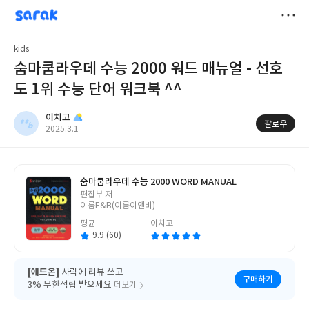
sarak
이치고
저
kids
장
숨마쿰라우데 수능 2000 워드 매뉴얼 - 선호
도 1위 수능 단어 워크북 ^^
이치고
팔로우
작
2025.3.1
성
일
숨마쿰라우데 수능 2000 WORD MANUAL
글
편집부 저
쓴
이룸E&B(이룸이앤비)
이
평균
이치고
9.9 (60)
[애드온]
사락에 리뷰 쓰고
구매하기
3% 무한적립 받으세요
더보기