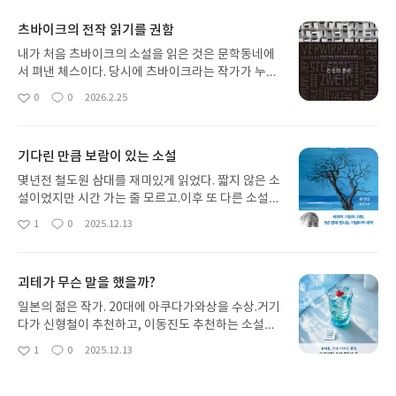
츠바이크의 전작 읽기를 권함
내가 처음 츠바이크의 소설을 읽은 것은 문학동네에
서 펴낸 체스이다. 당시에 츠바이크라는 작가가 누구
인지 몰랐음에도 아 재미있다라는 생각을 하게 되었
0
0
2026.2.25
좋
댓
작
다. 이후 츠바이크의 여러 소설들을 찾아 읽게 되었
아
글
성
고, 급기야는 전기를 비롯하여 츠바이크의 산문들을
요
일
모두 찾아서 읽기에 이르렀다. 한 가지 아쉬운 점은
기다린 만큼 보람이 있는 소설
츠바이크가 많은 단편을 썼음에도 불구하고 대부분
중복 출판되는 것이 많고, 아직도 소개되지 않은 단편
몇년전 철도원 삼대를 재미있게 읽었다. 짧지 않은 소
이나 중편 소설들이 많다는 것이다.세계문학 단편을
설이었지만 시간 가는 줄 모르고.이후 또 다른 소설의
출간하고 있는 현대문학에서 츠바이크 중단편집을
출간을 기대하고 있었는데, 이전 같은 분량은 아니지
1
0
2025.12.13
좋
댓
작
출간한다면, 더할 나위 없이 좋은 일이 될 것이다.처
만 기대에 부응할 만한 소설이다.화자가 사람이 아니
아
글
성
음 츠바이크를 읽는 사람들이 부럽다. 나는 츠바이크
라, 팽나무 '할매'라는 것이 신선하다. 조선 건국 초기
요
일
의 전작을 읽을 생각이다.
부터 현대사의 격변가지 묵묵히 견뎌내며 살아온 팽
괴테가 무슨 말을 했을까?
나무의 시선으로 역사를 돌아볼 수 있게 해 준다.
일본의 젊은 작가. 20대에 아쿠다가와상을 수상.거기
다가 신형철이 추천하고, 이동진도 추천하는 소설안
읽을 수가 없게 만드는 소설이다. 특히 줄리언 반스의
1
0
2025.12.13
좋
댓
작
'플로베르의 앵무새'와 같이 위대한 작가의 비밀을
아
글
성
탐구하는 외향을 취하면서 결국 인생의 비밀을 성찰
요
일