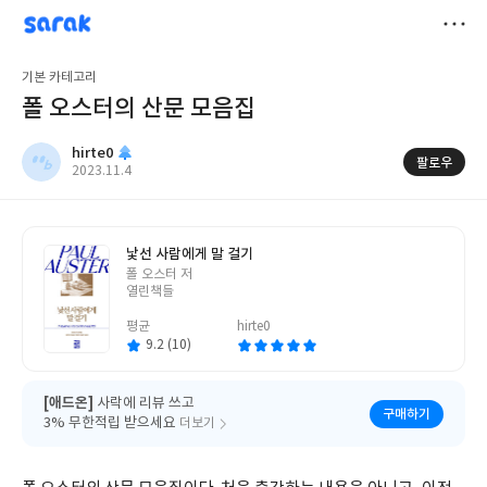
sarak
hirte0
저
기본 카테고리
장
폴 오스터의 산문 모음집
hirte0
팔로우
작
2023.11.4
성
일
낯선 사람에게 말 걸기
글
폴 오스터 저
쓴
열린책들
이
평균
hirte0
9.2 (10)
[애드온]
사락에 리뷰 쓰고
구매하기
3% 무한적립 받으세요
더보기