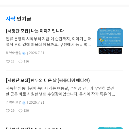
하는 구조는 반스 소설을 읽을 때를 생각나게 한다.간
만에 좋은 소설을 읽게 되었다.
사락
인기글
[서평단 모집] 나는 이야기입니다
인류 문명의 시작부터 지금 이 순간까지, 이야기는 어
떻게 우리 곁에 머물러 왔을까요. 구전에서 동굴 벽화
와 점토판을 거쳐 종이와 책으로, 그리고 오늘날 수천
별
리뷰어클럽
2026.7.31
권의 인쇄본으로 이어지는 이야기의 여정을 따라가
명
작
23
116
는 그림책입니다. 때로는 즐거움을, 때로는 위로를,
좋
댓
작
성
아
글
성
때로는 두려움의 대상이 되기도 했던 이야기가 우리
일
요
일
일상에 어떻게 녹아들어 있는지 되짚어보며 이야기
가 지닌 본질적 가치와 이야기를 누리는 기쁨을 다시
[서평단 모집] 만두의 더운 날 (찜통더위 에디션)
발견하게 합니다.나는 이야기입니다글쓴이댄 야카리
지독한 찜통더위에 녹아내리는 여름날, 주인공 만두가 우연히 발견
노 글/유수현 역출판사소원나무 예스24 바로가기 닫
한 곳은 바로 시원한 냉면 수영장이었습니다. 윤식이 작가 특유의 유
기모집인원 : 10명신청기간 : 2026.07.31 ~ 2026.0
머러스한 캐릭터와 밝은 색감으로 그려낸 이 국내 창작 그림책은 무
8.04발표일자 : 2026.08.06리뷰 작성기한 : 도서/상
별
리뷰어클럽
2026.7.31
더위에 지친 독자들에게 상상만으로도 더위가 싹 가시는 통쾌한 탈출
명
작
품 받고 2주 이내 ▶ 주소/연락처 업데이트 : 신청 전
29
139
구를 선사합니다. 소원나무 베스트셀러 시리즈의 세 번째 이야기로,
좋
댓
작
성
상품 받으실 주소/연락처를 업데이트 해주세요! (선
아
글
성
만두가 풍덩 빠진 차가운 냉면 물결 속에서 짜릿한 여름 해방감을 만
일
정 후 수정 불가)▶ 서평단 신청 방법 : 기대평 댓글을
요
일
끽하는 모습이 마음속까지 시원하게 파고듭니다.만두의 더운 날 (찜
작성해주세요! 먼저 작성한 리뷰를 올려주시면 당첨
통더위 에디션)글쓴이윤식이 저출판사소원나무 예스24 바로가기 닫