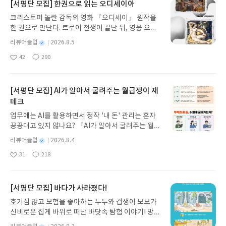
[서평단 모집] 한권으로 읽는 오디세이아
크리스토퍼 놀란 감독의 영화 『오디세이』 원작을
한 권으로 만난다. 트로이 전쟁이 끝난 뒤, 영웅 오디
세우스는 고향 이타케로 돌아가기 위해 키클롭스, 마
별
리뷰어클럽
2026.8.5
녀 키르케, 세이렌의 노래, 포세이돈의 분노를 헤쳐
명
작
42
290
나간다. 그리스 철학 전공자인 옮긴이가 호메로스의
좋
댓
작
성
아
글
성
방대한 24권 서사를 현대적이고 자연스러운 한국어
일
요
일
로 풀어내, 고전이 낯선 독자도 이야기의 흐름을 놓치
지 않고 끝까지 읽을 수 있다. 3천 년을 이어 온 귀향
[서평단 모집] AI가 알아서 굴려주는 월급쟁이 재
과 모험의 대서사시가 가장 읽기 편한 번역으로 새롭
테크
게 펼쳐진다.한권으로 읽는 오디세이아글쓴이호메로
업무에는 AI를 활용하면서 정작 '내 돈' 관리는 혼자
스 저/육혜원 역출판사이화북스 예스24 바로가기 닫
끙끙대고 있지 않나요? 『AI가 알아서 굴려주는 월급
기모집인원 : 5명신청기간 : 2026.08.05 ~ 2026.08.
쟁이 재테크』는 챗GPT·클로드·제미나이·퍼플렉시
09발표일자 : 2026.08.13리뷰 작성기한 : 도서/상품
별
리뷰어클럽
2026.8.4
티를 나만의 재테크 팀으로 만드는 실전 가이드입니
받고 2주 이내 ▶ 주소/연락처 업데이트 : 신청 전 상
명
작
31
218
다. 재무 진단부터 주식 투자, 부동산, 절세, 자산 관
좋
댓
작
성
품 받으실 주소/연락처를 업데이트 해주세요! (선정
아
글
성
리 자동화 루틴까지, 코딩 없이도 프롬프트 하나로 2
일
후 수정 불가)▶ 서평단 신청 방법 : 기대평 댓글을 작
요
일
0년 차 재무 전문가의 맞춤 조언을 받을 수 있습니다.
성해주세요! 먼저 작성한 리뷰를 올려주시면 당첨확
좋은 정보를 찾는 시대는 끝났습니다. 이제는 좋은 질
[서평단 모집] 바다가 사라졌다!
률이 올라갑니다!! ※ 신청 전, 꼭 확인해주세요!- '사
문을 던지는 사람이 돈을 법니다. 경제적 자유를 앞당
락' 개설 후, 이 글의 댓글로 신청해주세요.- 기존 YE
호기심 많고 모험을 좋아하는 두두와 겁쟁이 모모가
기고 싶은 월급쟁이라면, 이 책이 바로 그 시작입니
S블로그는 '사락'으로 개편되어 별도로 개설하지 않
신비로운 집게 바위로 떠난 바닷속 탐험 이야기! 망둥
다.AI가 알아서 굴려주는 월급쟁이 재테크글쓴이김
으셔도 됩니다. ▶ 도서/상품 발송- 도서/상품은 최근
이, 소라게, 낙지 같은 바다 친구들과 신나게 놀던 중