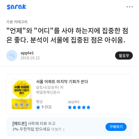
sarak
apple1
저
기본 카테고리
장
"언제"와 "어디"를 사야 하는지에 집중한 점
은 좋다. 분석이 서울에 집중된 점은 아쉬움.
apple1
팔로우
작
2018.10.22
성
일
서울 아파트 마지막 기회가 온다
글
삼토시(강승우) 저
쓴
매일경제신문사
이
평균
apple1
9 (52)
[애드온]
사락에 리뷰 쓰고
구매하기
3% 무한적립 받으세요
더보기