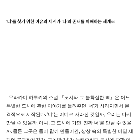
‘
너
’
를 찾기 위한 이유의 세계가
‘
나
’
의 존재를 이해하는 세계로
무라카미 하루키의 소설
『
도시와 그 불확실한 벽
』
은 어느
특별한 도시에 관한 이야기를 들려주던
‘
너
’
가 사라지면서 본
격적으로 시작된다
. ‘
너
’
는 어디로 사라진 것일까
,
우리는 다시
만날 수 있을까
.
아니
,
그 도시에 가면
‘
진짜 너
’
를 만날 수 있을
까
.
물론 그곳은 둘이 함께 만들어간
,
상상 속의 특별한 비밀 세
계에 불과하겠지만
,
그동안
‘
너
’
가 들려주었던 도시에 관한 이