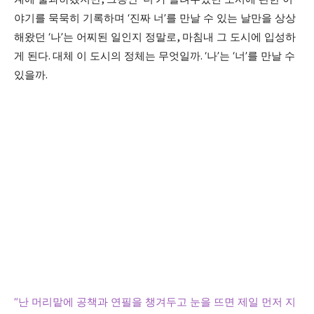
야기를 묵묵히 기록하며
‘
진짜 너
’
를 만날 수 있는 날만을 상상
해왔던
‘
나
’
는 어찌된 일인지 정말로
,
마침내 그 도시에 입성하
게 된다
.
대체 이 도시의 정체는 무엇일까
. ‘
나
’
는
‘
너
’
를 만날 수
있을까
.
“
난 머리맡에 공책과 연필을 챙겨두고 눈을 뜨면 제일 먼저 지