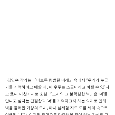
김연수 작가는
『
이토록 평범한 미래
』
속에서
“
우리가 누군
가를 기억하려고 애쓸 때
,
이 우주는 조금이라고 바뀔 수 있
”
다
고 했다
.
마찬가지로 소설
『
도시와 그 불확실한 벽
』
은
‘
너
’
를
만나고 싶다는 간절함과
‘
너
’
를 기억하고자 하는 의지로 인해
벽을 둘러싼 가상의 도시
,
아니 실제할 지도 모를 세계 속으로
이행된
‘
나
’
가
,
이제껏 정면으로 마주해본 적이 없는 자신의 그