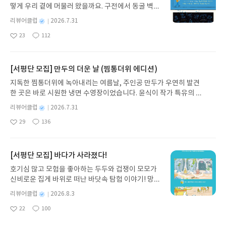
024년 기준 KBO 10개 구단 중 6개 구단이 50퍼센
근한다. 가난한 대학생에게는 역시 팔고 남은 빵을 가
떻게 우리 곁에 머물러 왔을까요. 구전에서 동굴 벽화
밀란 쿤데라의 소설과 이토록 잘 어울리는 그림이라
트가 넘는 비율을 차지한다고 한다. 저자는 야구 뿐만
져갈 수 있다는 게 빵집 알바의 최고 매력이지만, 함
와 점토판을 거쳐 종이와 책으로, 그리고 오늘날 수천
니. 책 한 권의 이미지를 담는 데 표지가 이만큼이나
별
리뷰어클럽
2026.7.31
아니라 산업 전반에 있어서도 이들 젊은 팬의 증가에
께 일하는 다정한 사람들과 간혹 유쾌한 소동이 벌어
권의 인쇄본으로 이어지는 이야기의 여정을 따라가
중요하다는 것을 새삼 실감하게 된다. 일상에 새로운
명
작
주목해야 한다고 강조하는데, ‘새로운 세대의 유입은
23
112
지기도 하는 이곳에서의 일상이 즐거운 그녀다. 하지
는 그림책입니다. 때로는 즐거움을, 때로는 위로를,
영감을 더해줄 고전 읽기 고전을 이렇게도 읽을 수
좋
댓
작
성
단순히 매출이나 영업 이익의 증가만을 의미하는 게
만 특유의 관찰력과 호기심, 공감 능력 때문에 고하루
아
글
성
때로는 두려움의 대상이 되기도 했던 이야기가 우리
있다니! 이 책을 읽자마자 나도 모르게 행복한 비명을
일
요
일
아니라, 한번 팬이 되면 충성도가 길게 이어진다는 측
의 주변에는 항상 미스터리한 일이 일어나곤 하는
일상에 어떻게 녹아들어 있는지 되짚어보며 이야기
지른 것도 그 때문이다. 서머싯 몸의 『인간의 굴레에
면에서 산업의 지속가능성과도 연관도가 높아지기
데…. ……그 순간, 다 구워진 빵처럼 머릿속에서 그렸
가 지닌 본질적 가치와 이야기를 누리는 기쁨을 다시
[서평단 모집] 만두의 더운 날 (찜통더위 에디션)
서』와 앙리 마티스의 「춤」, 너새니얼 호손의 『
때문’이다. 그렇다면 20대들은 왜 야구에 열광하는
던 생각이 단숨에 부풀었다.나는 일어서서 유키코가
발견하게 합니다.나는 이야기입니다글쓴이댄 야카리
너새니얼 호손 단편선』과 윈즐로 호머의 「여름
지독한 찜통더위에 녹아내리는 여름날, 주인공 만두가 우연히 발견
것일까? 이를 파악하기 위해 저자는 단순히 야구장
있는 부엌으로 갔다.버터를 듬뿍 머금은 크루아상의
노 글/유수현 역출판사소원나무 예스24 바로가기 닫
밤」, 프랑수아즈 사강의 『브람스를 좋아하세
한 곳은 바로 시원한 냉면 수영장이었습니다. 윤식이 작가 특유의 유
먹거리나 응원 문화, 스타 선수에 주목하기보다는 ‘지
우아하고 달콤한 향기가 나와 유키코 사이를 떠다녔
기모집인원 : 10명신청기간 : 2026.07.31 ~ 2026.0
요…』와 마르크 샤갈의 「생일」 등, 민음사 세계문
머러스한 캐릭터와 밝은 색감으로 그려낸 이 국내 창작 그림책은 무
금 이 세대가 무엇을 고민하고 어떻게 선택하는가’의
다.“유코.”나는 심호흡을 크게 하고, 깊은 숨과 함께
8.04발표일자 : 2026.08.06리뷰 작성기한 : 도서/상
별
리뷰어클럽
2026.7.31
학전집 열두 권과 표지 속 열두 그림과의 연결점을 통
더위에 지친 독자들에게 상상만으로도 더위가 싹 가시는 통쾌한 탈출
관점에서 입체적으로 분석한다. 그 중에서도 20대 야
의문을 토해냈다.“솔직히 말해. 어제 뭐 했어?” / 44p
명
작
품 받고 2주 이내 ▶ 주소/연락처 업데이트 : 신청 전
해 삶에 새로운 영감을 더하는 이 특별한 에세이는 전
29
136
구를 선사합니다. 소원나무 베스트셀러 시리즈의 세 번째 이야기로,
구팬들의 ‘관계갈증’을 향한 욕망이야말로 핵심 키워
좋
댓
작
성
“다시 말해 미치나가 군은 처음으로 미오 양의 유도
상품 받으실 주소/연락처를 업데이트 해주세요! (선
에 없던 고전 읽기의 특별한 즐거움을 선사하기 때문
아
글
성
만두가 풍덩 빠진 차가운 냉면 물결 속에서 짜릿한 여름 해방감을 만
드가 아닐까 싶다. 실제 야구 경기가 있는 날이면 야
일
에 넘어가서 커피를 선택한 거예요. 자신의 의지로 선
정 후 수정 불가)▶ 서평단 신청 방법 : 기대평 댓글을
이다. 아울러 작가 최혜진은 특유의 웅숭깊은 시선으
요
일
끽하는 모습이 마음속까지 시원하게 파고듭니다.만두의 더운 날 (찜
구장 주변 주차장 상황이나 날씨 정보를 실시간으로
택한 것처럼 보이지만 실은 상대가 의도한 대로 선택
작성해주세요! 먼저 작성한 리뷰를 올려주시면 당첨
로 문학과 그림을 함께 사유하다 보면 삶을 읽어내는
통더위 에디션)글쓴이윤식이 저출판사소원나무 예스24 바로가기 닫
공유하고, “승요가 되어달라”고 피드에 응원 댓글을
[서평단 모집] 바다가 사라졌다!
한 거죠. 마술사들 사이에서는 ‘매지션스 셀렉트’라고
확률이 올라갑니다!! ※ 신청 전, 꼭 확인해주세요!-
감각 또한 깊어질 수 있다는 것을 우리에게 알려준다.
기모집인원 : 5명신청기간 : 2026.07.31 ~ 2026.08.04발표일자 : 20
다는가 하면, 서로가 가진 굿즈를 나눔하는 모습까지
불리는 기술이에요.” / 144p “그런 게 아니에요. 옛날
'사락' 개설 후, 이 글의 댓글로 신청해주세요.- 기존
호기심 많고 모험을 좋아하는 두두와 겁쟁이 모모가
그 과정 속에서 독자들은 녹록치 않은 현실과 불안,
26.08.06리뷰 작성기한 : 도서/상품 받고 2주 이내 ▶ 주소/연락처 업
도 자주 볼 수 있다. ‘팬이란 뭔가를 좋아하기만 하는
에 먹었던 카레빵을 찾고 있거든요. 그런데 어느 빵집
YES블로그는 '사락'으로 개편되어 별도로 개설하지
신비로운 집게 바위로 떠난 바닷속 탐험 이야기! 망둥
권태, 모순에 대한 감정들로부터 어떻게 하면 나를 보
데이트 : 신청 전 상품 받으실 주소/연락처를 업데이트 해주세요! (선
사람이 아니라 또 다른 팬을 만들어내는 사람’이라고
건지 모르겠네요.”“네에…….”어떻게 된 걸까? 나는
않으셔도 됩니다. ▶ 도서/상품 발송- 도서/상품은 최
이, 소라게, 낙지 같은 바다 친구들과 신나게 놀던 중
듬고 균형을 찾을 수 있을지를 깨닫게 된다. 권태를
정 후 수정 불가)▶ 서평단 신청 방법 : 기대평 댓글을 작성해주세요!
별
리뷰어클럽
2026.8.3
정의한 우치다 다쓰루의 말처럼, 팬이 팬을 모으는 선
마음에 걸려서 물어보았다.“어떤 카레빵인데요?”“그
근 배송지가 아닌 회원정보상의 주소/연락처 (클릭
갑자기 거대해진 집게 바위의 비밀을 마주하게 되는
만드는 것은 지루함 그 자체가 아니라 ‘이 시간의 의
명
작
먼저 작성한 리뷰를 올려주시면 당첨확률이 올라갑니다!! ※ 신청 전,
순환의 구조는 이같은 관계갈증을 향한 욕망에서 비
게 말이죠. 30년 전에 남편이 항상 사다 주었는
시 수정 가능)로 발송됩니다.- 주소/연락처에 문제가
22
100
데, 과연 바다에 무슨 일이 벌어진 걸까요? 상상력을
미는 뭘까. 내가 지루하게 살고 있구나.’라는 반성적
좋
댓
작
성
꼭 확인해주세요!- '사락' 개설 후, 이 글의 댓글로 신청해주세요.- 기
롯된다는 점을 기억해둘 필요가 있겠다. 비단 한국 2
데…….” / 205p 왜 유독 그런 날이 있지 않은가. 뭔
있을 시 선정에서 제외되거나 배송에서 누락될 수 있
아
글
성
자극하는 환상적인 해양 모험 동화 속으로 풍덩 빠져
자의식이다. 지루함이 지시하는 이유/대상은 외부에
일
존 YES블로그는 '사락'으로 개편되어 별도로 개설하지 않으셔도 됩
0대 소비자만 그런 것이 아니다. 미국도 사정은 비슷
요
일