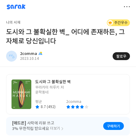
sarak
2comma
저
나의 서재
주간우수
장
도시와 그 불확실한 벽_ 어디에 존재하든, 그
자체로 당신입니다
2comma
팔로우
작
2023.10.14
성
일
도시와 그 불확실한 벽
글
무라카미 하루키 저
쓴
문학동네
이
평균
2comma
8.7 (492)
[애드온]
사락에 리뷰 쓰고
구매하기
3% 무한적립 받으세요
더보기