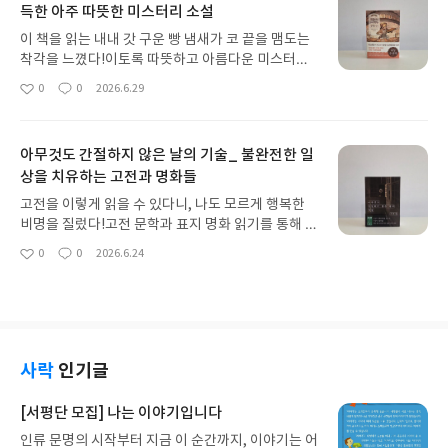
득한 아주 따뜻한 미스터리 소설
어든다. 아니나 다를까, 대구삼성라이온즈파크전광
판에는 오늘도 매진 경기를 기록했다는 소식이 울려
이 책을 읽는 내내 갓 구운 빵 냄새가 코 끝을 맴도는
퍼진다. 그야말로 천만관중의 시대를 실감하게 되는
착각을 느꼈다!이토록 따뜻하고 아름다운 미스터리
순간이다. 이렇듯 몇 해 전부터 급격하게 성장한 야
라니! 빵 굽는 냄새 만큼 후각을 자극하는 것이 또 있
0
0
2026.6.29
구 시장과 흥행 소식은 매번 나를 놀라게 한다. 초등
좋
댓
작
을까. 아직 열리지 않는 베이커리의 유리창 너머로,
아
글
성
학생 때부터 마흔이라는 나이가 되도록 쭉 야구를 봐
갓 구운 빵을 오븐에서 꺼내 식힘 랙에 하나하나 채우
요
일
왔지만 수십 년의 역사를 이어온 야구가 어째서 지금
기 시작하는 파티시에의 분주한 손놀림이 보인다. 지
이토록 큰 사랑을 받고 있는 것인지 궁금할 따름이다.
아무것도 간절하지 않은 날의 기술_ 불완전한 일
금 나오고 있는 건 소금빵이구나. 아, 어떤 빵을 고를
『당신의 고객은 왜 야구장에 있을까?』는 바로 이
상을 치유하는 고전과 명화들
까… 이미 머릿속은 오늘 구매할 빵을 고르는 재미로
에 대한 해답을 찾는 책으로, 야구의 인기 뒤에 숨겨
한껏 신이 났는데 어떻게 이대로 지나칠 수 있단 말인
고전을 이렇게 읽을 수 있다니, 나도 모르게 행복한
진 야구팬들의 취향과 욕망을 분석해 산업 전반에 적
가. 『빵집에서는 수수께끼의 향기가 난다』는 이처
비명을 질렀다!고전 문학과 표지 명화 읽기를 통해 삶
용가능한 마케팅 전략의 핵심을 제시한다. 트렌드를
럼 갓 구운 빵 내음과 따뜻한 온기로 가득한 빵집을
의 방향을 찾고 내면의 힘을 길어올리게 하는 책! 이
기획으로 만들 때 가장 중요한 것은 ‘지금 무엇이 유
0
0
2026.6.24
배경으로 펼쳐지는 미스터리 소설이다. 피 철철 넘치
좋
댓
작
따금 작품 못지않게 표지에 유독 압도되는 경우가 있
행하느냐’가 아니다. ‘이것은 왜 하필 지금 이곳에서
아
글
성
는 본격 미스터리나 스릴러처럼 땀내 나는 미스터리
는데, 밀란 쿤데라의 소설 『참을 수 없는 존재의 가
요
일
유행하느냐’의 관점이다. 야구로 치자면 40여년 전부
가 아닌, 따끈따끈하고 고소한 빵 냄새가 나는 세상
벼움』(민음사)이 딱 그러하다. 시선을 어디에 두고
터 이 땅에 존재했던 프로야구가 왜 하필 지난해부터
무해한 미스터리라고나 할까. 빵집의 가장 큰 매력
있는지 알 수 없는 여러 개의 눈, 상대를 금방이라도
천만관중의 마음을 움직였느냐를 궁금해야 한다. / 3
은 어떤 빵을 고를지 고민하는 시간이 아닐까. / 266
베어버릴 것 같은 날카로운 코, 하나의 입으로 여러
3p같은 공간에서 같은 콘텐츠를 소비하는 감각을 중
p 주인공은 오사카 대학을 다니는 만화가 지망생 이
말을 하고 있을 것 같은 두 개의 입술을 가진 기형적
사락
인기글
요시하는 20대 야구팬들 마케팅 에이전시 대학내일
치쿠라 고하루다. 매번 신인상에 응모하고 있지만 번
인 얼굴의 남녀. 마치 서로를 떼어낼 수 없어 오히려
인사이트 전략본부장인 정은우 저자는 20대 야구팬
번이 떨어지는 바람에 다소 의기소침해 있는 상태다.
강하게 끌어안고 있는 듯한 이들의 모습은 에로틱하
[서평단 모집] 나는 이야기입니다
의 증가야말로 야구 흥행의 주요 원인이라 분석한다.
하지만 언젠가는 멋진 만화가가 되겠다는 꿈만큼은
다기엔 뭔가 복잡하고 불안한 관계에 가까워 보일 정
그 중에서도 20대 여성팬의 증가가 두드러지는데, 2
잃지 않고서 오늘도 알바 중인 빵집 ‘노스티모’로 출
인류 문명의 시작부터 지금 이 순간까지, 이야기는 어
도다. 끊임없이 방황하는 존재의 심연과 모순을 다룬