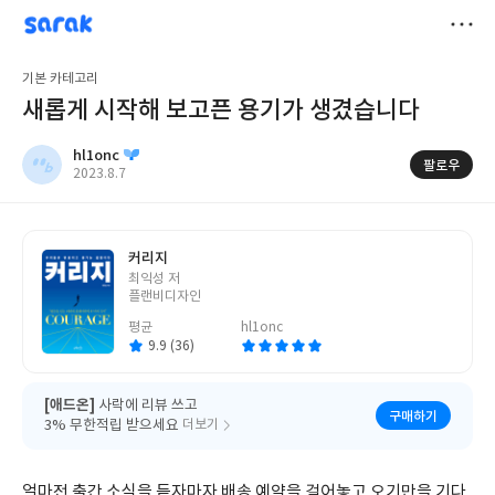
sarak
hl1onc
저
기본 카테고리
장
새롭게 시작해 보고픈 용기가 생겼습니다
hl1onc
팔로우
작
2023.8.7
성
일
커리지
글
최익성 저
쓴
플랜비디자인
이
평균
hl1onc
9.9 (36)
[애드온]
사락에 리뷰 쓰고
구매하기
3% 무한적립 받으세요
더보기
얼마전 출간 소식을 듣자마자 배송 예약을 걸어놓고 오기만을 기다