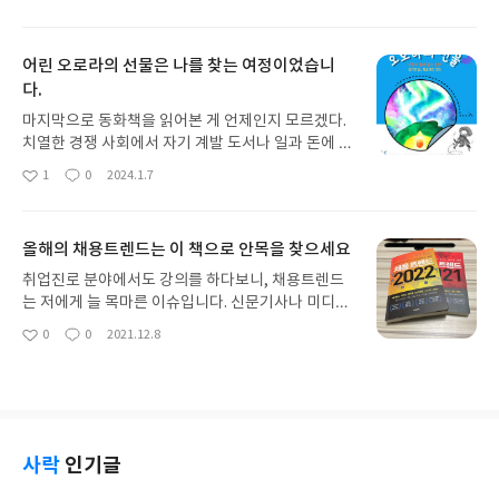
잡한 리더십 이론을 루이스와 다니엘이라는 캐릭터
아
글
성
간의 대화로 풀어내며 독자들이 쉽게 접근할 수 있도
요
일
록 했다. 책은 크게 '리더십 이해'와 '리더십 실행'이
어린 오로라의 선물은 나를 찾는 여정이었습니
라는 두 가지 축을 중심으로 전개된다. 이 구조는 독
다.
자들에게 리더십의 이론적 기반을 제공하는 동시에,
실제 조직 현장에서 어떻게 적용할 수 있는지에 대한
마지막으로 동화책을 읽어본 게 언제인지 모르겠다.
실천적 지혜를 함께 전달한다. 특히 주목할 만한 점은
치열한 경쟁 사회에서 자기 계발 도서나 일과 돈에 관
각 챕터가 끝날 때마다 제공되는 '피드백 레터'와 '핵
한 책만 읽어왔다. 그런데, 아주 우연한 기회에 이 책
1
0
2024.1.7
심 키워드' 섹션이다. 이 부분은 방대한 내용을 다시
좋
댓
작
을 접하게 됐다. 그저 멀리멀리 아는 사람의 아는 사
아
글
성
한번 정리하고 소화할 수 있게 도와주는 유용한 장치
람이 낸 책이라는 이유만으로 읽기 시작했다. 비행기
요
일
로 작용한다. '애티튜드 리더십'의 가장 큰 강점은 기
조종사라는 다소 특이한 직업을 가진 이가 어른들을
존 리더십 이론서들이 다루는 거의 모든 내용을 포괄
올해의 채용트렌드는 이 책으로 안목을 찾으세요
위한 동화를 썼다는 것도 무척 생경하게 느껴졌다. 글
하면서도, 이를 실제 조직에서 마주할 수 있는 다양한
쓰기와는 다소 어울리지 않는 직업을 가진 그가 책을
취업진로 분야에서도 강의를 하다보니, 채용트렌드
상황과 사례에 접목시켜 설명한다는 점이다. 딱딱하
쓴 이유는 뭘까? 어린 오로라와의 대화를 보면서 어
는 저에게 늘 목마른 이슈입니다. 신문기사나 미디어
고 추상적인 이론들이 루이스와 다니엘의 대화를 통
렴풋이 알 수 있었다. 누구도 없는 광활한 하늘 위를
는 분량이 적은만큼 단편적인 내용이 많고, 산업과 사
0
0
2021.12.8
해 생생한 현실로 다가오며, 독자들은 자연스럽게 리
좋
댓
작
날아가는 외로움을 달래는 길은 오로지 자신과의 대
회의 거시적인 트렌드는 직접적인 연관성을 찾기가
아
글
성
더십의 본질을 이해하게 된다. 이 책은 단순히 리더십
화였음을. 책에서는 오로라가 등장하지만 그는 다름
쉽지 않습니다. 오랫동안 이곳저곳 검색의 품을 좀 팔
요
일
기술이나 방법론을 넘어 '리더의 태도(애티튜드)'에
아닌 나 자신일 수도 있었다. 비록 나는 비행을 해보
아야 취준생들에게 도움이 될만한 자료를 정리할 수
초점을 맞추고 있다. 리더가 갖추어야 할 마인드셋과
지 못했지만, 우리의 삶도 비행과 다르지 않을 것이
있습니다. 하지만, 윤영돈 코치님이 펴낸 <채용트렌
조직 구성원들과의 관계 형성, 그리고 변화하는 환경
다. 예측하기 어려운 하늘처럼 나의 눈앞에 전혀 예상
드 2022> 시리즈를 보게 되면 채용트렌드에 대한 안
에 대응하는 유연성 등이 중요하게 다루어진다. 또한
치 못한 일들이 일어날 수 있고, 어린 오로라가 만난
목을 한 번에 가질 수 있습니다. 책을 읽으면서도 너
사락
인기글
저자는 리더십이 단순히 타고나는 것이 아니라, 끊임
다양한 사람들의 이야기를 통해 우리의 삶이 그 어느
무 손쉽게 이런 내용들을 얻는게 아닌가 송구할때가
없는 배움과 성찰을 통해 발전시킬 수 있는 역량임을