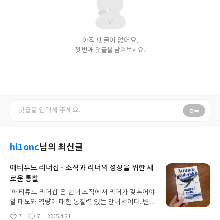
아직 댓글이 없어요.
첫 번째 댓글을 남겨보세요.
등록
hl1onc
님의 최신글
애티튜드 리더십 - 조직과 리더의 성장을 위한 새
로운 통찰
'애티튜드 리더십'은 현대 조직에서 리더가 갖추어야
할 태도와 역량에 대한 통찰력 있는 안내서이다. 변화
관리 전문가로서 다양한 경험을 축적해온 저자는 복
7
7
2025.4.21
좋
댓
작