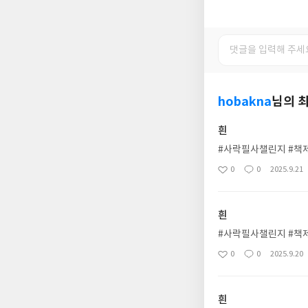
hobakna
님의 
흰
#사락필사챌린지 #책
0
0
2025.9.21
좋
댓
작
아
글
성
요
일
흰
#사락필사챌린지 #책
0
0
2025.9.20
좋
댓
작
아
글
성
요
일
흰