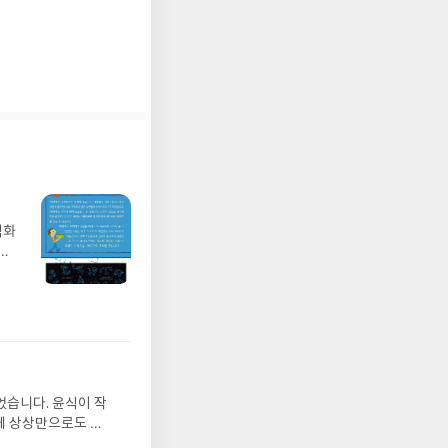
벽화
가
 일
발견
기모
 받고
수정
올라
그는
었습니다. 윤식이 작
 아
게 상상만으로도 더
에서
 풍덩 빠진 차가운