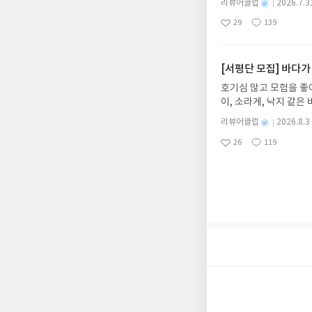
제외되거나 배송에서 누락
별
리뷰어클럽
2026.7.3
냉면 물결 속에서 짜릿
명
작
작성해주셔야 합니다. (
29
139
션)글쓴이윤식이 저출판사소
좋
댓
작
성
리뷰 작성 시 이후 선
아
글
성
2026.08.06리뷰 작
일
를 권장합니다.
요
일
이트 해주세요! (선정 
첨확률이 올라갑니다!! ※
[서평단 모집] 바다가
락'으로 개편되어 별도
호기심 많고 모험을 좋
소/연락처 (클릭 시 수
이, 소라게, 낙지 같
습니다(재발송 불가). 
데, 과연 바다에 무슨
성)- 기간내 미작성, 
별
리뷰어클럽
2026.8.3
보세요!바다가 사라졌다
명
작
개인의 감상이 포함된 
26
119
6.08.03 ~ 2026.
좋
댓
작
성
아
글
성
데이트 : 신청 전 상품
일
요
일
기대평 댓글을 작성해주
해주세요!- '사락' 개
개설하지 않으셔도 됩니
처 (클릭 시 수정 가
될 수 있습니다(재발송 
스트가 아닌 '리뷰'로 
서 제외될 수 있습니다