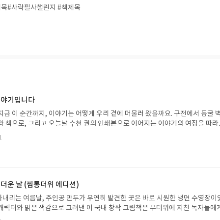
목#사락필사챌린지 #책제목
 이야기입니다
지금 이 순간까지, 이야기는 어떻게 우리 곁에 머물러 왔을까요. 구전에서 동굴 
와 책으로, 그리고 오늘날 수천 권의 인쇄본으로 이어지는 이야기의 여정을 따라
는 즐거움을, 때로는 위로를, 때로는 두려움의 대상이 되기도 했던 이야기가 우리
1
있는지 되짚어보며 이야기가 지닌 본질적 가치와 이야기를 누리는 기쁨을 다시 
야기입니다글쓴이댄 야카리노 글/유수현 역출판사소원나무 예스24 바로가기 닫
2026.07.31 ~ 2026.08.04발표일자 : 2026.08.06리뷰 작성기한 : 도서/상품
처 업데이트 : 신청 전 상품 받으실 주소/연락처를 업데이트 해주세요! (선정 후 
방법 : 기대평 댓글을 작성해주세요! 먼저 작성한 리뷰를 올려주시면 당첨확률이 
 더운 날 (찜통더위 에디션)
꼭 확인해주세요!- '사락' 개설 후, 이 글의 댓글로 신청해주세요.- 기존 YES블로
내리는 여름날, 주인공 만두가 우연히 발견한 곳은 바로 시원한 냉면 수영장이
별도로 개설하지 않으셔도 됩니다. ▶ 도서/상품 발송- 도서/상품은 최근 배송지가
캐릭터와 밝은 색감으로 그려낸 이 국내 창작 그림책은 무더위에 지친 독자들에
연락처 (클릭 시 수정 가능)로 발송됩니다.- 주소/연락처에 문제가 있을 시 선정
 탈출구를 선사합니다. 소원나무 베스트셀러 시리즈의 세 번째 이야기로, 만두가