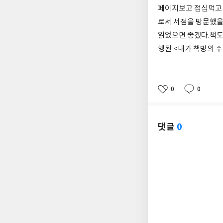
페이지보고 점심먹고 
로서 서점을 방문했을
읽었으면 좋겠다.책도
행된 <내가 책방의 
0
0
좋
댓
작
아
글
성
요
일
댓글
0