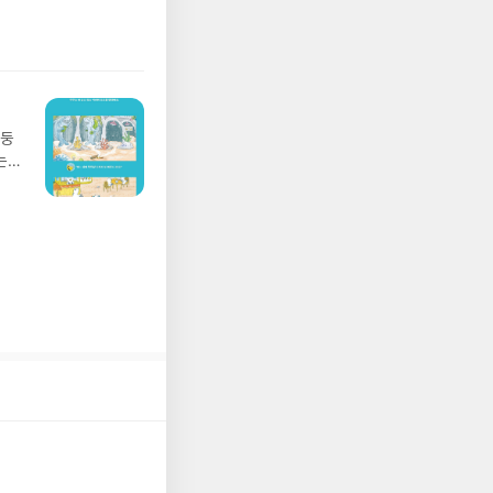
뷰를
 날 (찜통더위 에디
관한
.08.04발표일자 :
리뷰
 주소/연락처를 업데
리뷰를 올려주시면 당
존 YES블로그는 '사
아닌 회원정보상의 주
망둥
송에서 누락될 수 있
는
 아닌 '리뷰'로 작
져
다.- 리뷰어클럽은
02
 업
 :
 확인
도로
연락
누락
(포
정에