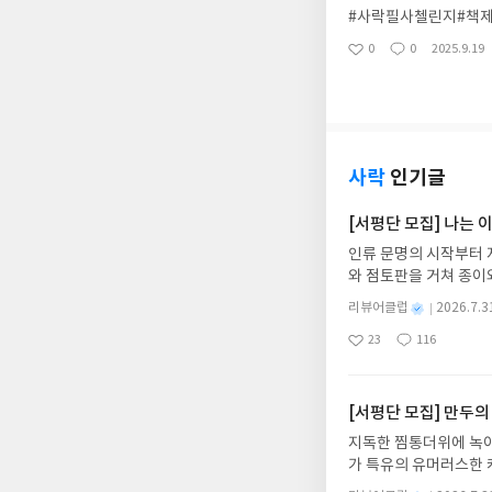
#사락필사첼린지#책제
0
0
2025.9.19
좋
댓
작
아
글
성
요
일
사락
인기글
[서평단 모집] 나는
인류 문명의 시작부터 
와 점토판을 거쳐 종이
는 그림책입니다. 때로
별
리뷰어클럽
2026.7.3
상에 어떻게 녹아들어 
명
작
23
116
하게 합니다.나는 이
좋
댓
작
성
아
글
성
집인원 : 10명신청기간 : 
일
요
일
2주 이내 ▶ 주소/연락
불가)▶ 서평단 신청 
[서평단 모집] 만두의
갑니다!! ※ 신청 전, 
지독한 찜통더위에 녹아
'사락'으로 개편되어 
가 특유의 유머러스한 
닌 회원정보상의 주소/
위가 싹 가시는 통쾌한