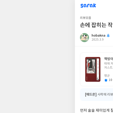
sarak
hobakna
리뷰모음
손에 잡히는 
hobakna
작
2025.3.9
성
일
책방이
글
태재 
쓴
저스트
이
평균
10 
[애드온]
사락에 리뷰
먼저 술술 재미있게 