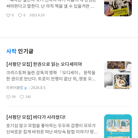
혹자는 살면서 죽기 전까지 자기 이름의 책 한권은
데, 그 전쟁을 막기 위해 <꿀벌의 예언>이라는 책을 찾아야 한다고 말한
나 배우기부터 시작!! 그림이랑 한글단어랑 매치시켜
써야한다고 말한다. 난 아직 책을 낼 수 있을거란 자
다. 하지만 이미 현재 서평 하나만 남겨진 이 세상엔 존재하지 않는 책인
서 외우는 방법이 너무 귀엽다! 딸 아이에게도 보여주
신감은 없다. 아직까진 별볼일 없는 삶과 나의 지식의
0
0
2023.6.29
데...그는 과연 이 책을 찾을 수 있을까?? 생계를 위해 대학 시절 스승인
좋
댓
작
니 호기심을 갖고 처음부터 끝까지 읽어내면서 써보
한계를 생각해보면 글을 지어볼 엄두가 안 난다. 하지
아
글
성
알렉상드르를 찾는다. 역사가로서 강사의 자리를 얻고 그에게 퇴행최면
더라는. 신박한데! 일본어를 전혀 접하지 않은 사람에
만 책을 좋아하기에 작가란 직업에 대해선 항상 호기
요
일
에 대해 알려주게 된다. 함께 같은 중세시대 1099년 십자군전쟁 때로 퇴
겐 호기심을 끌기 참 좋은 방법인 거 같다. ----- 1.
심을 갖고 있었다. 어떻게 긴 글들을 써 내려갈 수 있
행최면을 하게 되는데! 그 곳에서 각자의 전생, 살뱅 드 비엔과 가스파르
히라가나 가타카나 메뉴판 읽기 히라가나와 가타카
는지, 어떻게 사람들을 매료시키는 글들을 생각해 낼
위멜로 만나 성전 기사단의 일원이 되고 그 안에서 책<꿀벌의 예언>의
나를 배웠으면 슬슬 메뉴와 대입시켜 읽어보자!! 몇
수 있는지, 작가라는 직업의 불안감은 없는지, 계속
과거를 알게 된다. 그 과정에서 르네와 알렉상드르가 서로의 전생을 오가
몇 메뉴들은 이미 한국에 있는 일본식당에서 들어봄
글을 쓸 수 있는 원동력은 어디서 얻는지 궁금했다.
사락
인기글
면서 예언 경쟁을 펼치는데, 나 스스로 퇴행최면이라는 것이 말이 안된다
직한 것들이다. 우동, 돈부리, 스시, 라멘, 소바 등등.
작가는 어떻게 시작하는 걸까? 그동안 수많은 소설
고 생각하면서도 너무 재미있어서 빠져들어 읽게 되었다. 서로 경쟁도 하
그럼에도 좀 더 자세하게 재료들을 알 수 있어서 재밌
책들을 출간했지만 자서전적인 에세이는 처음이다.
[서평단 모집] 한권으로 읽는 오디세이아
면서 도와주기도 하면서 <꿀벌의 예언>을 노리는 다른 무리로부터 이 예
다. 카페나 레스토랑 메뉴도 나와있어서 한 번씩 읽어
남의 삶을 엿볼 수 있는 자서전은 항상 흥미롭다. 에
언서를 지키기 위해 전생의 그 후와 다음의 생에도 함께한다. 과연 이 두
크리스토퍼 놀란 감독의 영화 『오디세이』 원작을
보면서 발음해보면 일본어가 점점 익숙해진다. ----
세이라고 하지만 나와 다른 누군가의 삶의 처음과 끝
사람은 <꿀벌의 예언>을 지켜내고 더 먼 미래인 2101년의 예언을 볼 수
한 권으로 만난다. 트로이 전쟁이 끝난 뒤, 영웅 오디
2. 음식이름으로 외우자 메뉴들을 한 번 읽어봤다면
을 엿볼 수 있다는 것 자체가 소설이지 않나 생각한
있을까? 소설 중간 중간에 '므네모스'라는 부분들이 섞여있는데 고대
세우스는 고향 이타케로 돌아가기 위해 키클롭스, 마
이젠 반대로 메뉴들을 이용해서 히라가나와 가타카
다. 책이 다른 책들에 비해 가로가 짧아서 왜 그럴까
별
리뷰어클럽
2026.8.5
문명부터 중세시대 십자가전쟁까지의 역사들을 설명해주고 있다. 왜 미
녀 키르케, 세이렌의 노래, 포세이돈의 분노를 헤쳐
나를 외워보자!! 이젠 써보면서 메뉴이름들과 대입시
생각하며 펼쳤는데, 그 이유를 첫 챕터에서 알겠다.
명
작
래예언의 이야기들을 하는데 과거역사를 끼워넣었을까?를 생각하던 찰
39
243
나간다. 그리스 철학 전공자인 옮긴이가 호메로스의
켜보며 외우는 방식인데 사실 이 구성은 좀 애매해서
타로카드 확대모양. 자신의 인생을 타로카드와 연계
좋
댓
작
성
나 한 구절이 눈에 들어왔다 " 미래를 이해하기 위해 과거를 기억해야 한
아
글
성
방대한 24권 서사를 현대적이고 자연스러운 한국어
그림 밑에 있는 히라가나, 가타카나만 써봐도 될 것
하여 필연적이면서 운명적인 작가로서의 삶을 전개
일
요
일
다 by 73p. " 그래서 그리스신화 속 기억의 여신 므네모시네에서 따온
로 풀어내, 고전이 낯선 독자도 이야기의 흐름을 놓치
같다. ----- 3. 좋은 식당 찾아가기 이제 식당을 찾
해 나간다. 첫 챕터부터 강렬하게 시작되는 코르시카
파생어로서 독자들에게 과거와 미래의 연관성을 설명해주고 싶은 게 아
지 않고 끝까지 읽을 수 있다. 3천 년을 이어 온 귀향
아서 식당에 들어가 주문하고 계산해보자! 가장 마음
[서평단 모집] 바다가 사라졌다!
섬에서의 여름 한밤의 소동으로 시작한다. 역시 작가
닐까 생각이 들었다. 2권 므네모스의 설명 마지막은 다시 소설의 처음과
과 모험의 대서사시가 가장 읽기 편한 번역으로 새롭
에 드는 파트였다. 일드나 애니에서 많이 들어본 "이
다. 자서전인데도 호기심을 확 잡아끄는 말, "다 끝났
호기심 많고 모험을 좋아하는 두두와 겁쟁이 모모가
이어지는데, 이 소설의 전체 서사를 독자에게 이해시키기 위한 작가의 힌
게 펼쳐진다.한권으로 읽는 오디세이아글쓴이호메로
랏샤이마세~" 회화도 있거니와 필요한 표현도 있고
어. 넌 죽은 목숨이야." 그리고 그의 목을 향한 총구.
신비로운 집게 바위로 떠난 바닷속 탐험 이야기! 망둥
트이자 배려이지 않을까 싶다. 이번 소설 또한 작가의 SF적인 면과 역
스 저/육혜원 역출판사이화북스 예스24 바로가기 닫
결제하는 방법도 알려준다. 딸이랑 주거니 받거니 어
왜 이 사건을 가장 처음으로 사용했을까 생각해보면,