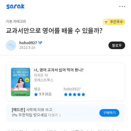
sarak
hoho0927
저
기본 카테고리
주간우수
장
교과서만으로 영어를 배울 수 있을까?
hoho0927
팔로우
작
2022.9.16
성
일
너, 영어 교과서 씹어 먹어 봤니?
글
이지은 저
쓴
포레스트북스
이
평균
hoho0927
9.9 (62)
[애드온]
사락에 리뷰 쓰고
구매하기
3% 무한적립 받으세요
더보기