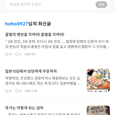
등록
hoho0927
님의 최신글
꿀벌의 예언을 지켜라! 꿀벌을 지켜라!
" 3보 전진, 2보 후퇴. 또다시 3보 전진...... 절정에 달했던 인류의 자기 파
괴 본능과 죽음의 충동은 마침내 힘을 잃고 생명에의 열망이 그 자리를
대신할 것이다. " 여러 미디어 속 계속되는 뉴스들을 듣다보면 지구는 파
0
0
2023.8.4
좋
댓
작
괴되어 가고 있고, 지속된 지구온난화와 식량난으로 인류는 곧 멸망할 것
아
글
성
처럼 들린다. 과연 우리의 미래는 긍정적인 방향은 없는 것일까? 이러한
요
일
불안함을 작가 베르나르 베르베르 또한 소설<꿀벌의 예언>을 통해 이야
일본식당에서 당당하게 주문하자
기하고 싶었던 것 같다. 소설 속 주인공 르네 톨레다노는 유람선에서
퇴행최면공연을 하면서 근근이 지내고 있다. 어느 날 공연 중 베스파 로
여행하면, 주요명소 관광하거나 체험해보는 것도 있
슈푸코라는 관객의 요구로 과거가 아닌 미래로 최면을 걸게 되고 기온이
겠지만 뭐니뭐니해도 먹는 게 최고다. 일본여행을 하
40도가 넘고 인구가 150억명이 넘는 최악의 미래를 경험한 그녀는 차마
게되면 뭘 먹지? 어디를 가야하지? 어떻게 주문하지?
0
0
2023.7.20
좋
댓
작
최면이 깨기도 전에 뛰쳐나가 차사고를 당하게 된다. 그 일로 관객 베스
메뉴판 어떻게 읽어야하지? 온갖 걱정이 생긴다. 그
아
글
성
파는 르네를 고소하게 되고 공연장인 유람선을 잃고 일자리도 잃어버리
래서 만나게 된 이 책!! [골목식당을 가기위한 기초 일
요
일
게 된다. 그런 와중에 르네 자신도 선행최면을 통해 30년 뒤인 2053년의
본어] 제목만 봐도 벌써부터 맛있는 거 먹을 생각에
작가는 어떻게 되는 걸까
자신, 르네 63을 만나게 된다.르네63은 꿀벌이 없어져 수분을 못한 작물
두근두근하다. ----- Intro 히라가나 가타카나 50
들이 과실을 맺지 못해 식량난이 벌어지고 제 3차 대전이 일어나게 되는
음도 구성의 시작은 가장 기초인 히라가나, 가타카