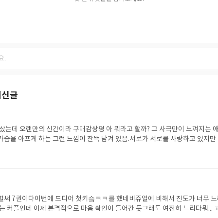
최신글
 샀는데 오랜만의 신간이라 구매감상평 아 뭐라고 할까? 그 사극만이 느껴지는 애
가슴을 아프게 하는 그런 느낌이 잔뜩 담겨 있음.서로가 서로를 사랑하고 있지만
오해를 하고 말도 못 하고 끙끙대는 그 포인트가 굉장히 마음에 들었고 글 자체가 
랜만에 굉장히 만족스러운 독서.끝이 아쉽게 끝나서 외전이 나왔으면 좋겠지만
음에 듦마지막에 둘이 행복하게 웃는 모습이 드라마 속에서 보던 장면처럼 떠올
 벌써 7권이다이번에 드디어 첫키슼ㅋㅋ를 했네비쥬얼에 비해서 진도가 너무 
있는 커플인데 이제 본격적으로 마음 확인이 들어간 듯그래도 여전히 느리다뭐... 