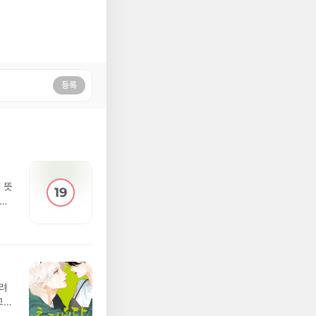
등록
 뜻
 그
되게
 이
라서
느려
고등