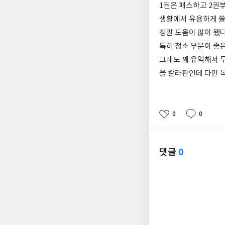
1권은 패스하고 2권
생활에서 유용하게 쓸
정말 도움이 많이 됐
특히 청소 부분이 좋은
그래도 꽤 유익해서 
올 칼라판인데 다만 목
0
0
좋
댓
작
아
글
성
요
일
댓글
0