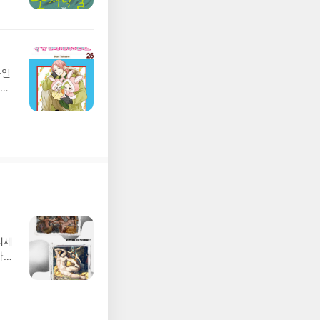
 학
지
능일
 낮
0
디세
나간
풀
 모험
/육
발표일