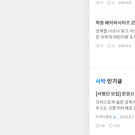
학생이니까 이해는 하는
0
0
2024.8.8
좋
댓
작
원물의 클리셰근데 요이
아
글
성
말았으면
요
일
학원 베이비시터즈 2
언제쯤 나오나 잊고 지
꾼 사까의 어린이방 
잠을 자지 않는 아이들
0
0
2024.8.8
좋
댓
작
0% 충전
아
글
성
요
일
사락
인기글
[서평단 모집] 한권
크리스토퍼 놀란 감독의
우스는 고향 이타케로 
다. 그리스 철학 전공
별
리뷰어클럽
2026.8.5
어내, 고전이 낯선 독자
명
작
38
235
의 대서사시가 가장 읽
좋
댓
작
성
아
글
성
혜원 역출판사이화북스 예스
일