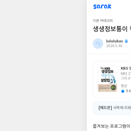
sarak
lululukas
기본 카테고리
생생정보통이 
lululukas
작
2020.5.30
성
일
KBS
글
KBS 
쓴
그리고
이
평균
9.6
[애드온]
사락에 리뷰
즐겨보는 프로그램이