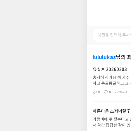
lululukas
님의 
유실혼 20260203
홍서혜 작가님 책 자주
하고 몽글몽글하고 그 
사랑이 해가 될까 봐 
0
0
2026.2.3
좋
댓
작
정성스럽게 느껴져서 오
아
글
성
대로도 느낌이 너무 마
요
일
신기했음.
아름다운 초저녁달 7
가랑비에 옷 젖는다고
서 약간 답답한 감이 