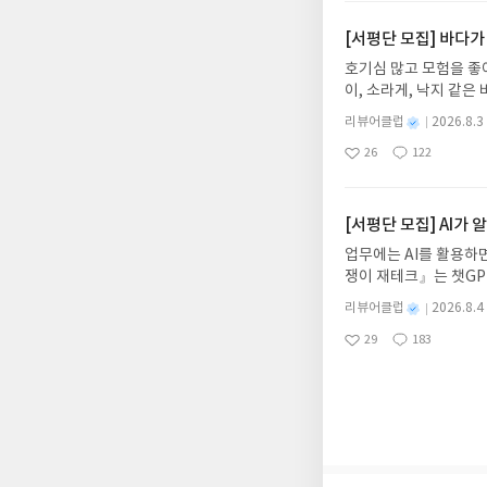
요
일
자 : 2026.08.13
주소/연락처를 업데이트 
[서평단 모집] 바다가
먼저 작성한 리뷰를 올려
호기심 많고 모험을 좋
글의 댓글로 신청해주세
이, 소라게, 낙지 같
도서/상품 발송- 도서
데, 과연 바다에 무슨
니다.- 주소/연락처에
별
리뷰어클럽
2026.8.3
보세요!바다가 사라졌다
명
작
리뷰 작성- 도서/상품을
26
122
6.08.03 ~ 2026.
좋
댓
작
성
내 미작성, 불성실한 리
아
글
성
데이트 : 신청 전 상품
일
럽은 개인의 감상이 포
요
일
기대평 댓글을 작성해주
해주세요!- '사락' 개
[서평단 모집] AI가
개설하지 않으셔도 됩니
업무에는 AI를 활용하면
처 (클릭 시 수정 가
쟁이 재테크』는 챗GP
될 수 있습니다(재발송 
다. 재무 진단부터 주식
스트가 아닌 '리뷰'로 
별
리뷰어클럽
2026.8.4
차 재무 전문가의 맞춤
명
작
서 제외될 수 있습니다
29
183
던지는 사람이 돈을 법
좋
댓
작
성
아
글
성
알아서 굴려주는 월급쟁
일
요
일
신청기간 : 2026.08.0
주소/연락처 업데이트 :
평단 신청 방법 : 기
신청 전, 꼭 확인해주세요
개편되어 별도로 개설하