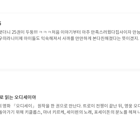
데(다른 일본 만화는 볼장 다 봤겠지만 ㅋㅋ)축제 때 코스트레 한 건 역시 일본
짱 가발은 안 썼으면요이짱은 지금 모습 그대로 아름답다 . 굳이 누구를 흉내내
5
냇더니 25권이 두둥!!! ㅋㅋㅋ처음 이야기부터 아주 만족스러웠다집사이자 만
도우미라니이제 아이들도 익숙해져서 사까를 만만하게 본다친해졌다는 뜻이겠지.
을 재우기 위해 고군부투하는 이야기부터 귀여운 앵무새까지이번에도 귀여움 1
으로 읽는 오디세이아
 영화 『오디세이』 원작을 한 권으로 만난다. 트로이 전쟁이 끝난 뒤, 영웅 오
돌아가기 위해 키클롭스, 마녀 키르케, 세이렌의 노래, 포세이돈의 분노를 헤쳐 
자인 옮긴이가 호메로스의 방대한 24권 서사를 현대적이고 자연스러운 한국어로 
도 이야기의 흐름을 놓치지 않고 끝까지 읽을 수 있다. 3천 년을 이어 온 귀향과
기 편한 번역으로 새롭게 펼쳐진다.한권으로 읽는 오디세이아글쓴이호메로스 저
24 바로가기 닫기모집인원 : 5명신청기간 : 2026.08.05 ~ 2026.08.09