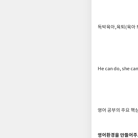
독박육아,육퇴(육아 
He can do, she ca
영어 공부의 주요 핵
영어환경을 만들어주