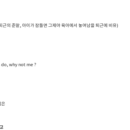
퇴근의 준말, 아이가 잠들면 그제야 육아에서 놓여남을 퇴근에 비유)
n do, why not me ?
심은
고