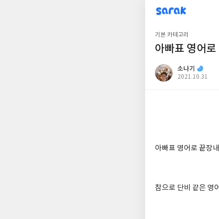
sarak
소나기
기본 카테고리
아빠표 영어로
소나기
공
2021.10.31
개
작
여
성
부
일
아빠표 영어로 끝장내
참으로 단비 같은 영