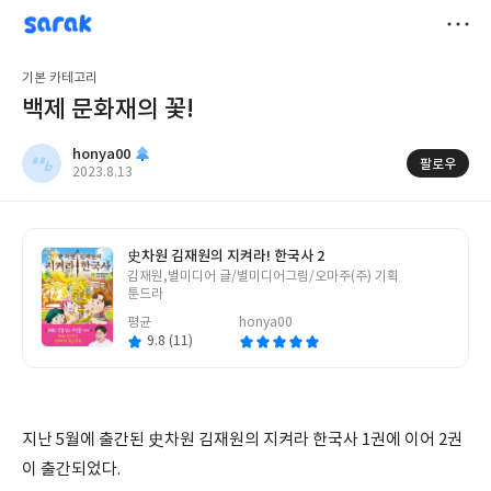
sarak
honya00
저
기본 카테고리
장
백제 문화재의 꽃!
honya00
팔로우
작
2023.8.13
성
일
史차원 김재원의 지켜라! 한국사 2
글
김재원,별미디어 글/별미디어그림/오마주(주) 기획
쓴
툰드라
이
평균
honya00
9.8 (11)
지난 5월에 출간된 史차원 김재원의 지켜라 한국사 1권에 이어 2권
이 출간되었다.