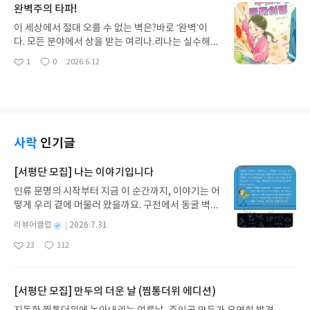
완벽주의 타파!
박쥐, 코알라, 카멜레온, 개구리까지. 아무리 애를 써
런데 이 또한 유형별로 사람들을 규정하며 인간의 다
도 올라갈 수 없는 토리.토리는 자신이 아무 것도 할
양성을 존중하지 못하게 한다고 본다. 세상에는 많은
이 세상에서 절대 오를 수 없는 벽은?바로 ‘완벽’이
수 없다는 생각에 숲을 떠나기로 마음 먹어요.사실 저
사람이 있다.그리고 그중에는 많은 아이가 있다.똑같
다. 모든 분야에서 상을 받는 여리나.리나는 실수해도
같아도 나만 안 된다고 생각하면 떠나고 싶을 것 같아
이 사람이지만, 아이를 따로 나눈 이유는 아이는 계속
괜찮다는 선생님의 말씀에도 갸우뚱하며 만약 완벽
1
0
2026.6.12
요.그런데 어떤 일이 벌어졌는지 아세요?책에서 확인
좋
댓
작
자라가고 있고, 변화무쌍하기 때문이다. 그 많은 아이
이라는 벽이 눈 앞에 있다면 무슨 수를 써서라도 오르
아
글
성
해 보세요. 우리는 이 책을 통해 큰 동물과 작은 동물,
들 중 같은 아이가 있을까? 비슷할 수는 있어도 똑같
고야 말겠다 하는 대단한 완벽주의 성향의 아이이
요
일
나무 위의 동물과 땅 위의 동물들,그리고 다양한 곤충
은 아이는 단 한 명도 없을 것이다. 성격도, 좋아하는
다. 지금은 허당 기가 다분하지만, 어린 시절의 내가
들까지, 숲 속 친구들을 다양하게 만나볼 수 있어요.
것도, 꿈도, 식성도 다른 아이들.너는 도대체 왜 그러
딱 여리나 같았다. 상 받지 못할 바에야 작품을 안 내
또한 몸집은 작지만 큰 꿈을 꾸는 한 거북이의 고군분
니? 라는 답답한 말을 내뱉었다면, 그것은 어떤 의도
고 마는. 그런데 내 딸이 지금 그러고 있으니 유전자
투를 보며 꿈꾸는 우리도 용기를 얻을 수 있답니다.
를 담았다기 보다 그 아이 본연의 모습일지도 모른다.
란 참 무섭다. 그리기 대회 건으로 심난한 리나는 하
사락
인기글
종이를 길게 잘라 연결하고 또 연결하여 위로 위로 올
한국 삐아제의 그림책 「달라서 멋진 우리」는 이렇
교 길에 높은 학교 담장 위에 올라가 있는 새끼 고양
라가 볼까요?꿈꾸는 거북이를 그려서 오린 후에 제일
게 각각 다르고 특별한 아이들에 대해 여러 가지 예를
이를 발견하게 된다. 발톱이 끼어서 내려오지 못하는
[서평단 모집] 나는 이야기입니다
꼭대기에 올려줘 볼까요? 아이와 함께 놀며 꿈꾸는
들며 이야기를 펼치고 있다. 작가 크리스티나 페티는
것처럼 보였다. 그런데 높은 벽을 능숙하게 타고 올라
재미있는 시간이 되기를 바랍니다.
인류 문명의 시작부터 지금 이 순간까지, 이야기는 어
이탈리아의 유명한 작가인데, 작가이면서 엄마로서
가 고양이를 내려준 아이가 있으니, 그 이름은 바로
떻게 우리 곁에 머물러 왔을까요. 구전에서 동굴 벽화
아이들의 일상과 감정을 세심하게 표현하여 어린이
남도현. 둘 만의 비밀이 생겼다. 벽을 탄 건 절대로 비
와 점토판을 거쳐 종이와 책으로, 그리고 오늘날 수천
독자 뿐 아니라 가족 독자들에게 큰 공감을 얻는 작가
밀로 해야만 한다. 리나의 시선이 자꾸만 도현이에게
별
리뷰어클럽
2026.7.31
권의 인쇄본으로 이어지는 이야기의 여정을 따라가
이다. 이 책은 단순히 겉모습의 다름만을 이야기하지
갔다. 급기야 도현이가 다닌다는 클라이밍장에 등록
명
작
23
112
는 그림책입니다. 때로는 즐거움을, 때로는 위로를,
않고, 아이들의 취향, 스타일, 감정의 다름까지도 건
하게 된다. 클라이밍을 배우러 갔지만 사심 가득 담은
좋
댓
작
성
아
글
성
때로는 두려움의 대상이 되기도 했던 이야기가 우리
들여 주어 이 책을 읽는 독자와 독자 주변의 사람들을
운동이 시작되었다. 처음 하는 운동이니 잘 못하는 것
일
요
일
일상에 어떻게 녹아들어 있는지 되짚어보며 이야기
섬세하게 살펴볼 수 있게 해주는 관찰 그림책이며 감
은 당연하고, 사심으로 갔으니 집중하지 못하는 것도
가 지닌 본질적 가치와 이야기를 누리는 기쁨을 다시
정 그림책, 그리고 사회성 그림책이라고 말해주고 싶
[서평단 모집] 만두의 더운 날 (찜통더위 에디션)
당연했다. 그러는 중에도 리나는 조금씩 실력이 늘어
발견하게 합니다.나는 이야기입니다글쓴이댄 야카리
다. 아이들을 다름을 표현한 후에 그것을 다시 표에
가고 있었다. 새로운 공간에서 만나게 된 관계 속에서