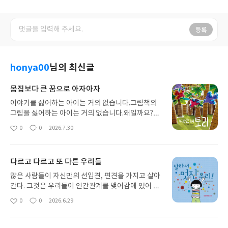
등록
honya00
님의 최신글
몸집보다 큰 꿈으로 아자아자
이야기를 싫어하는 아이는 거의 없습니다.그림책의
그림을 싫어하는 아이는 거의 없습니다.왜일까요?그
림책의 말투는 착하고 따뜻합니다.그림책의 표정은
0
0
2026.7.30
좋
댓
작
사랑스럽고 귀엽습니다. 물론 아닌 경우도 있겠지만,
아
글
성
유아들이 보기 시작하는 책들의 대부분은 위와 같습
요
일
니다. 작지만 큰 거북 토리는 작고 귀여운 거북이입니
다르고 다르고 또 다른 우리들
다. 판권 페이지에서부터 토리는 내 이야기를 재미있
게 읽어 주세요. 하며 사랑스럽게 독자에게 말을 걸어
많은 사람들이 자신만의 선입견, 편견을 가지고 살아
옵니다. 토리는 몸집은 작지만 꿈이 아주 큰 거북이입
간다. 그것은 우리들이 인간관계를 맺어감에 있어 어
니다. 그 큰 꿈, 어떤 걸까요? 토리는 높고 높은 나무
려움을 갖게 한다. 나와 다른 면이 있는 사람과는 교
0
0
2026.6.29
좋
댓
작
꼭대기에서 살아보는 게 꿈인 작은 거북이예요. 그런
류할 기회 조차 갖지 못하게 나누고 규정하고 피하게
아
글
성
토리에게 나무 위에 있는 동물들은 자꾸만 어서 올라
되기 때문이다. 그래서 우리는 자신과 타인을 이해하
요
일
오라고 하네요.원숭이, 기린, 새, 나무늘보, 다람쥐,
기 위해 MBTI검사와 같은 심리검사를 하곤 한다. 그