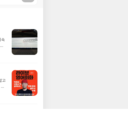
계속
니까
않고
 빠
않고
 빠