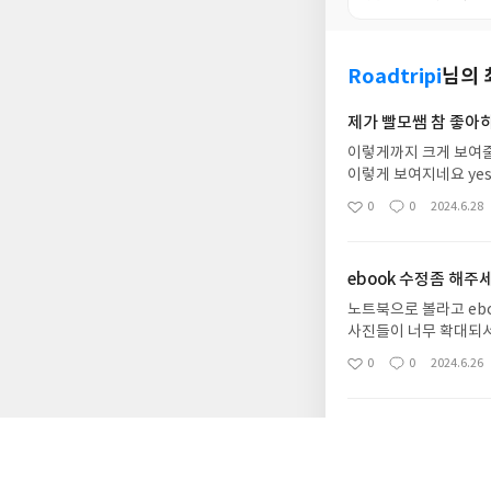
Roadtripi
님의 
제가 빨모쌤 참 좋아
이렇게까지 크게 보여줄
이렇게 보여지네요 ye
책좀 보고싶어요 ㅠㅠ
0
0
2024.6.28
좋
댓
작
아
글
성
요
일
ebook 수정좀 해주
노트북으로 볼라고 eb
사진들이 너무 확대되서
른 수정 부탁드려요 캡
0
0
2024.6.26
좋
댓
작
아
글
성
요
일
ebook 수정좀 해주
노트북으로 볼라고 eb
사진들이 너무 확대되서