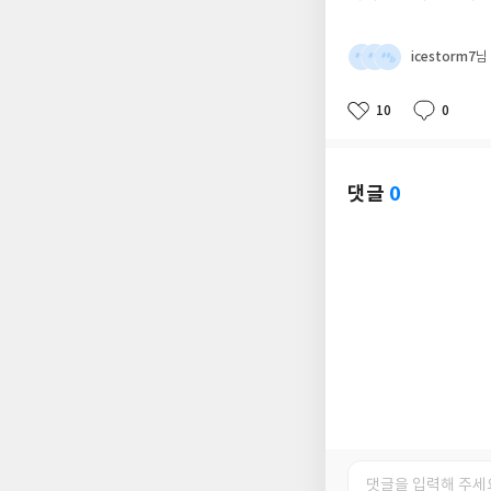
icestorm7
님
10
0
좋
댓
작
아
글
성
요
일
댓글
0