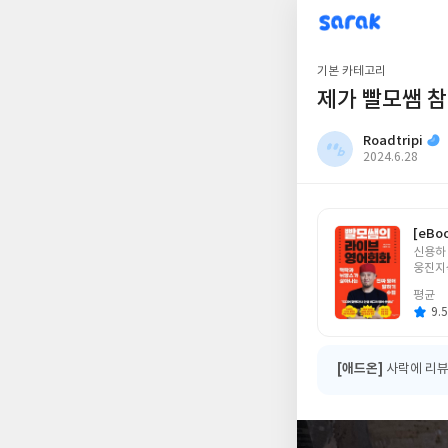
sarak
Roadtripi
기본 카테고리
제가 빨모쌤 
Roadtripi
작
2024.6.28
성
일
[eBo
글
신용하
쓴
웅진지
이
평균
9.5
[애드온]
사락에 리뷰