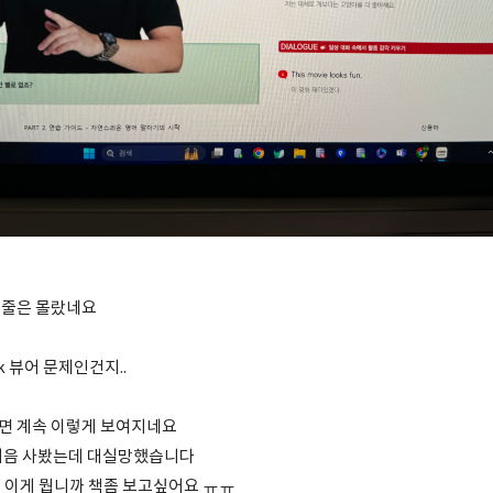
여줄은 몰랐네요
k 뷰어 문제인건지..
면 계속 이렇게 보여지네요
k 처음 사봤는데 대실망했습니다
 이게 뭡니까 책좀 보고싶어요 ㅠㅠ