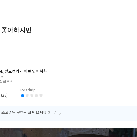
참 좋아하지만
ok]
빨모쌤의 라이브 영어회화
 저
식하우스
Roadtripi
 (23)
 쓰고
3% 무한적립 받으세요
더보기