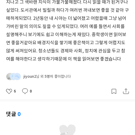
지나고 그 색바랜 지식이 가물가물해졌다. 다시 읽을 때가 된거구나
싶었다. 도서관에서 빌릴까 하다가 여러번 꺼내보면 좋을 것 같아 구
매하게되었다. 2년동안 내 시야는 더 넓어졌고 어렸을때 그냥 넘어
가버린 말의 의미도 짚을 수 있게되었다. 여러 예를 들면서 사회를
설명해주니 보기에도 쉽고 이해하는게 재밌다. 중학생이면 읽어보
면 좋을거같아요 배경지식을 쌓기에 좋은책이고 그렇게 어렵지도
않게 써져있어요. 청소년들도 경제와 사회, 정치에 관심을 두고 참
여를 해야한다고 생각하기때문에 이 책을 읽어보면 좋겠습니다
jiyoun2
5명이
님 외
좋아합니다
6
0
좋
댓
작
아
글
성
요
일
댓글
0