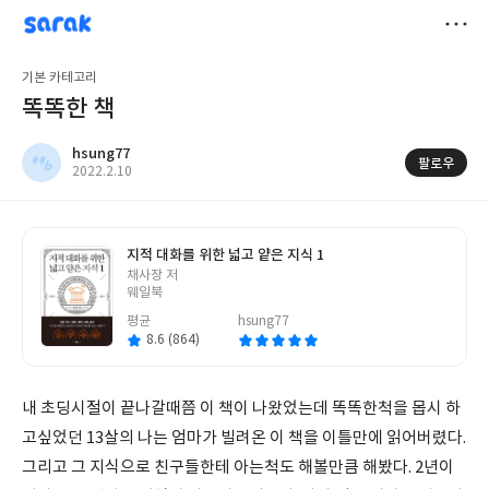
sarak
hsung77
저
기본 카테고리
장
똑똑한 책
hsung77
팔로우
작
2022.2.10
성
일
지적 대화를 위한 넓고 얕은 지식 1
글
채사장 저
쓴
웨일북
이
평균
hsung77
8.6 (864)
내 초딩시절이 끝나갈때쯤 이 책이 나왔었는데 똑똑한척을 몹시 하
고싶었던 13살의 나는 엄마가 빌려온 이 책을 이틀만에 읽어버렸다.
그리고 그 지식으로 친구들한테 아는척도 해볼만큼 해봤다. 2년이