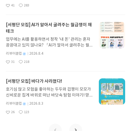
녀 키르케, 세이렌의 노래, 포세이돈의 분노를 헤쳐
명
작
41
283
나간다. 그리스 철학 전공자인 옮긴이가 호메로스의
좋
댓
작
성
아
글
성
방대한 24권 서사를 현대적이고 자연스러운 한국어
일
요
일
로 풀어내, 고전이 낯선 독자도 이야기의 흐름을 놓치
지 않고 끝까지 읽을 수 있다. 3천 년을 이어 온 귀향
[서평단 모집] AI가 알아서 굴려주는 월급쟁이 재
과 모험의 대서사시가 가장 읽기 편한 번역으로 새롭
테크
게 펼쳐진다.한권으로 읽는 오디세이아글쓴이호메로
업무에는 AI를 활용하면서 정작 '내 돈' 관리는 혼자
스 저/육혜원 역출판사이화북스 예스24 바로가기 닫
끙끙대고 있지 않나요? 『AI가 알아서 굴려주는 월급
기모집인원 : 5명신청기간 : 2026.08.05 ~ 2026.08.
쟁이 재테크』는 챗GPT·클로드·제미나이·퍼플렉시
09발표일자 : 2026.08.13리뷰 작성기한 : 도서/상품
별
리뷰어클럽
2026.8.4
티를 나만의 재테크 팀으로 만드는 실전 가이드입니
받고 2주 이내 ▶ 주소/연락처 업데이트 : 신청 전 상
명
작
31
218
다. 재무 진단부터 주식 투자, 부동산, 절세, 자산 관
좋
댓
작
성
품 받으실 주소/연락처를 업데이트 해주세요! (선정
아
글
성
리 자동화 루틴까지, 코딩 없이도 프롬프트 하나로 2
일
후 수정 불가)▶ 서평단 신청 방법 : 기대평 댓글을 작
요
일
0년 차 재무 전문가의 맞춤 조언을 받을 수 있습니다.
성해주세요! 먼저 작성한 리뷰를 올려주시면 당첨확
좋은 정보를 찾는 시대는 끝났습니다. 이제는 좋은 질
[서평단 모집] 바다가 사라졌다!
률이 올라갑니다!! ※ 신청 전, 꼭 확인해주세요!- '사
문을 던지는 사람이 돈을 법니다. 경제적 자유를 앞당
락' 개설 후, 이 글의 댓글로 신청해주세요.- 기존 YE
호기심 많고 모험을 좋아하는 두두와 겁쟁이 모모가
기고 싶은 월급쟁이라면, 이 책이 바로 그 시작입니
S블로그는 '사락'으로 개편되어 별도로 개설하지 않
신비로운 집게 바위로 떠난 바닷속 탐험 이야기! 망둥
다.AI가 알아서 굴려주는 월급쟁이 재테크글쓴이김
으셔도 됩니다. ▶ 도서/상품 발송- 도서/상품은 최근
이, 소라게, 낙지 같은 바다 친구들과 신나게 놀던 중
태형 저출판사한빛미디어 예스24 바로가기 닫기모
별
리뷰어클럽
2026.8.3
배송지가 아닌 회원정보상의 주소/연락처 (클릭 시
갑자기 거대해진 집게 바위의 비밀을 마주하게 되는
명
작
집인원 : 5명신청기간 : 2026.08.04 ~ 2026.08.08발
수정 가능)로 발송됩니다.- 주소/연락처에 문제가 있
26
123
데, 과연 바다에 무슨 일이 벌어진 걸까요? 상상력을
좋
댓
작
성
표일자 : 2026.08.13리뷰 작성기한 : 도서/상품 받고
을 시 선정에서 제외되거나 배송에서 누락될 수 있습
아
글
성
자극하는 환상적인 해양 모험 동화 속으로 풍덩 빠져
일
2주 이내 ▶ 주소/연락처 업데이트 : 신청 전 상품 받
요
일
니다(재발송 불가). ▶ 리뷰 작성- 도서/상품을 받고
보세요!바다가 사라졌다!글쓴이서휘 글출판사풀
으실 주소/연락처를 업데이트 해주세요! (선정 후 수
2주 이내 리뷰를 작성해주셔야 합니다. (포스트가 아
빛 예스24 바로가기 닫기모집인원 : 20명신청기간 :