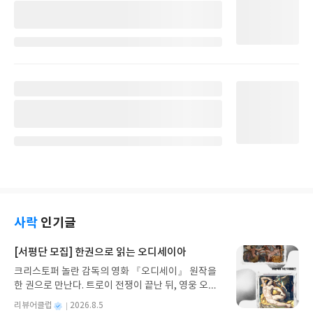
사락
인기글
[서평단 모집] 한권으로 읽는 오디세이아
크리스토퍼 놀란 감독의 영화 『오디세이』 원작을
한 권으로 만난다. 트로이 전쟁이 끝난 뒤, 영웅 오디
세우스는 고향 이타케로 돌아가기 위해 키클롭스, 마
별
리뷰어클럽
2026.8.5