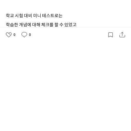
학교 시험 대비 미니 테스트로는
학습한 개념에 대해 체크를 할 수 있었고
맞힌 문항 갯수에 따라 복습을 진행할
0
0
좋
댓
작
아
글
성
수 있었어요.
요
일