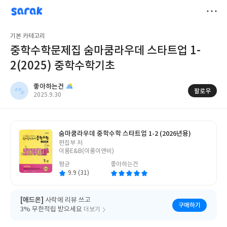
sarak
좋아하는건
저
기본 카테고리
장
중학수학문제집 숨마쿰라우데 스타트업 1-
2(2025) 중학수학기초
좋아하는건
팔로우
작
2025.9.30
성
일
숨마쿰라우데 중학수학 스타트업 1-2 (2026년용)
글
편집부 저
쓴
이룸E&B(이룸이앤비)
이
평균
좋아하는건
9.9 (31)
[애드온]
사락에 리뷰 쓰고
구매하기
3% 무한적립 받으세요
더보기