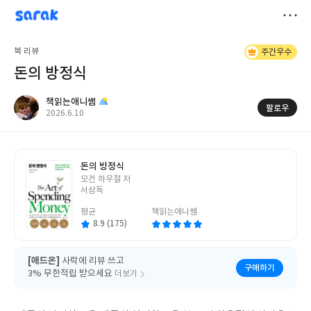
sarak
책읽는애니쌤
저
북 리뷰
주간우수
장
돈의 방정식
책읽는애니쌤
팔로우
작
2026.6.10
성
일
돈의 방정식
글
모건 하우절 저
쓴
서삼독
이
평균
책읽는애니쌤
8.9 (175)
[애드온]
사락에 리뷰 쓰고
구매하기
3% 무한적립 받으세요
더보기