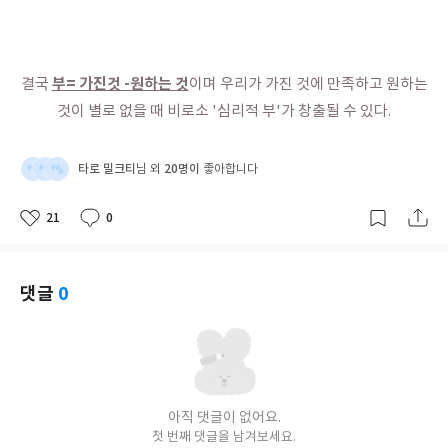
부= 가진것 -원하는 것
결국
이며 우리가 가진 것에 만족하고 원하는
것이 별로 없을 때 비로소 '심리적 부'가 창출될 수 있다.
타로 밀크티
20명이
님 외
좋아합니다
21
0
좋
댓
작
아
글
성
요
일
댓글
0
아직 댓글이 없어요.
첫 번째 댓글을 남겨보세요.