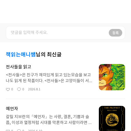
등록
책읽는애니쌤
님의 최신글
전사들을 읽고
<전사들>은 친구가 재미있게 읽고 있는모습을 보고
나도 읽게 된 작품이다. <전사들>은 고양이들이 서로
의 영역에서 싸움과 생존을 하는 내용으로 애완 고양
0
0
2026.8.1
좋
댓
작
이 러스티가 사냥을 하는 꿈을 꾸는 것에서 시작한다.
아
글
성
이 꿈을 꾼 뒤 러스티는 실제로 사냥을 하기 위해 숲
요
일
으로 가게 되는데, 이 곳에서 천둥족 지도자인 블루스
예언자
타에게 초대를 받아 천둥족에 들어가게 된다.천둥족
에 들어간 러스티는 롱테일이라는 전사 고양이와 싸
칼릴 지브란의『예언자』는 사랑, 결혼, 기쁨과 슬
우다가 애완고양이용 목줄이 끊어지게 되는데 이것
픔, 이성과 열정처럼 시대를 막론하고 사람이라면 누
으로 인해 훈련병이 될 수 있었다. 여기서부터 이야기
구나 마주하는 삶의 질문들을 다룬 잠언집입니다. 이