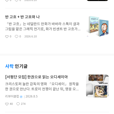
0
0
2026.6.10
좋
댓
작
는 더욱 흥미진진해진다. 훈련병이 된 러스티는 '파이
책은 1923년 출간 이후 성경 다음으로 가장 많이 팔
아
글
성
어포'라고 불리면서 열심히 훈련하여 전사가 되고
린 20세기 영문 도서로 기록될 만큼 오랜 시간 수많
요
일
'파이어하트'가 된다. 그런데 부지도자인 타이거클로
은 독자들의 마음에 닿아왔습니다.지브란은 이 책 한
반 고흐 + 반 고흐와 나
라는 고양이가 반역을 하는 일이 생기고, 파이어하트
권을 위해 무려 20년을 썼다고 하는데요, 초고를 들
는 이 싸움에서 블루스타를 구하게 된다. 이 사건으로
고 다니며 틈날 때마다 고쳐 쓰고, 출판 직전까지도
『반 고흐』는 네덜란드 만화가 바바라 스톡이 글과
타이거클로는 무리에서 추방되고 파이어하트가 부지
다섯 번이나 다듬었다고 합니다. 내용은 길지 않지만
그림을 맡은 그래픽 전기로, 화가 빈센트 반 고흐가
도자로 올라가 무리를 이끌게 된다. 이후 숲에 나타난
그 긴 시간의 무게가 짧은 문장 하나하나에 고스란히
아를과 오베르에서 보낸 마지막 시기를 중심으로 그
0
0
2026.6.10
개떼로 인해 파이어하트가 위기에 처하고 블루스타
좋
댓
작
담겨있어 묵직합니다. 참고로 제가 읽은『예언자』
의 예술과 삶, 그리고 내면의 흔들림을 담아낸 작품입
아
글
성
는 자기의 종족을 위해 자신의 마지막 목숨을 바쳐 파
는 초미니판으로 나온 '미니미니북'으로 휴대하기가
니다.*책은 반 고흐가 파리를 떠나 아를로 향하는 장
요
일
이어하트를 구해준다. (지도자는 9개의 목숨이 있다)
매우 좋았습니다.*이 책에서 가장 먼저 나의 마음을
면에서 시작한다. 테오와 작별인사를 하고 기차에 올
이제 파이어하트는 파이어스타가 되어 지도자에 오
사로잡은 것은 '사랑에 대하여' 챕터의 구절이었다.
라타는 장면에서 이미 고흐의 기대와 불안이 동시에
른다. 그런데 타이거클로가 그림자족의 지도자가 되
예언자 알무스타파가 오팔리즈를 떠나기 전, 사람들
느껴지고 있다. 새로운 시작을 향해 가지만, 그 끝이
어 강력한 피족과 함께 돌아와 고양이들을 협박한다.
에게 가장 먼저 꺼내 든 진리가 바로 '사랑'이었다(책
결코 평온하지만은 않을 것 같은 예감이 스친다.*아
사락
인기글
하지만 강족, 바람족과 힘을합친 파이어스타가 이들
속에서 이 순서는 알무스타파의 의도라기보다는 오
를은 따뜻한 도시였고 고흐 역시 아를을 사랑했다. 하
을 물리치고 고양이족의 영웅이 된다. 나는 <전사들>
팔리즈 사람들이 질문한 순서이기도 하다). 지브란은
지만 다소 괴팍한 성미를 가졌던 고흐는 주변 사람들
[서평단 모집] 한권으로 읽는 오디세이아
에서 파이어스타가 가장 좋았는데 내가 가지고 있지
알무스타파의 입을 통해 사랑을 달콤하고 아름다운
과 어긋나면서 점점 스스로를 고립시킨다.*고흐는 고
않은 리더십이 대단해보였고, 종족을 위해 열심히 노
크리스토퍼 놀란 감독의 영화 『오디세이』 원작을
것으로만 그리지 않는다. 오히려 험난하고 가파른 길
갱을 아를에 초대해 예술가들의 공동체를 만들고자
력하는 모습이 멋있었다. 그리고 <전사들>은 시리즈
한 권으로 만난다. 트로이 전쟁이 끝난 뒤, 영웅 오디
일 수 있고, 날개깃 속에 칼이 숨겨져 있을 수도 있고,
했다. 고갱의 편지를 받고 기뻐하며 환하게 웃는 고흐
가 많아서 계속 읽을 수 있다는 점이 좋았다. 그래서
세우스는 고향 이타케로 돌아가기 위해 키클롭스, 마
꿈을 산산조각낼 수도 있다고 말한다. 하지만 그럼에
의 모습이 인상적이다. 이 장면은 고흐가 얼마나 ‘함
별
리뷰어클럽
2026.8.5
친구들에게도 많이 추천해준 책이다.
녀 키르케, 세이렌의 노래, 포세이돈의 분노를 헤쳐
도 불구하고 사랑에 따르고, 몸을 내맡기고, 믿으라
께 작업하는 삶’을 갈망했는지를 보여준다.'고흐'하
명
작
40
274
나간다. 그리스 철학 전공자인 옮긴이가 호메로스의
고도 말한다. 사랑을 선택이 아니라 응답으로 바라보
면 가장 먼저 떠오르는 것은 해바라기 그림이다. 그런
좋
댓
작
성
아
글
성
방대한 24권 서사를 현대적이고 자연스러운 한국어
는 시선이 인상적이었다.*'아이들에 대하여' 챕터에
데 이렇게 가장 유명한 작품이 탄생하는 순간이지만,
일
요
일