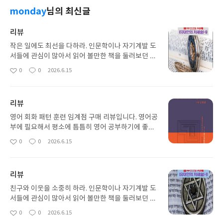
monday
님의 최신글
리뷰
작은 일에도 최선을 다하라. 인문학이나 자기계발 도
서들에 관심이 많아서 읽어 볼만한 책을 둘러보던 중
에 골라 본 책입니다. 소단원 주제별로 분량이 적당히
0
0
2026.6.15
좋
댓
작
나눠져 있는 구성의 책입니다. 여가시간이나 자투리
아
글
성
시간 날 때마다 틈틈히 읽어보기 좋습니다.
요
일
리뷰
영어 회화 패턴 훈련 임계점 구매 리뷰입니다. 영어공
부에 필요해서 평소에 틈틈히 영어 공부하기에 좋은
책을 이북으로 골라보던 중에 구매한 책입니다. 시간
0
0
2026.6.15
좋
댓
작
날 때마다 펼쳐보고 익히기 좋은 구성이라 마음에 들
아
글
성
었습니다. 도움이 되었습니다.
요
일
리뷰
친구와 이웃을 소중히 하라. 인문학이나 자기계발 도
서들에 관심이 많아서 읽어 볼만한 책을 둘러보던 중
에 골라 본 책입니다. 소단원 주제별로 분량이 적당히
0
0
2026.6.15
좋
댓
작
나눠져 있는 구성의 책입니다. 여가시간이나 자투리