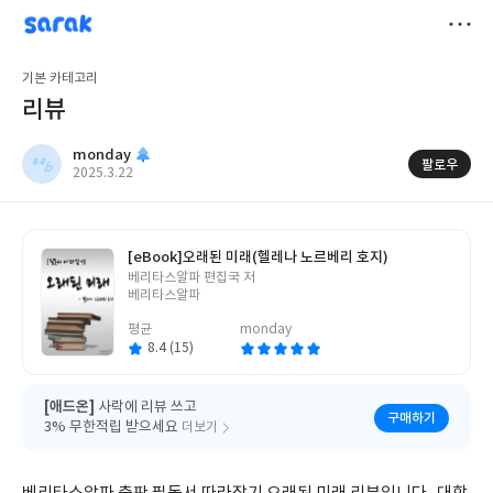
sarak
monday
저
기본 카테고리
장
리뷰
monday
팔로우
작
2025.3.22
성
일
[eBook]
오래된 미래(헬레나 노르베리 호지)
글
베리타스알파 편집국 저
쓴
베리타스알파
이
평균
monday
8.4 (15)
[애드온]
사락에 리뷰 쓰고
구매하기
3% 무한적립 받으세요
더보기