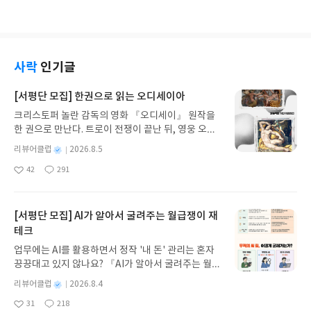
아
글
성
시간 날 때마다 틈틈히 읽어보기 좋습니다.
요
일
사락
인기글
[서평단 모집] 한권으로 읽는 오디세이아
크리스토퍼 놀란 감독의 영화 『오디세이』 원작을
한 권으로 만난다. 트로이 전쟁이 끝난 뒤, 영웅 오디
세우스는 고향 이타케로 돌아가기 위해 키클롭스, 마
별
리뷰어클럽
2026.8.5
녀 키르케, 세이렌의 노래, 포세이돈의 분노를 헤쳐
명
작
42
291
나간다. 그리스 철학 전공자인 옮긴이가 호메로스의
좋
댓
작
성
아
글
성
방대한 24권 서사를 현대적이고 자연스러운 한국어
일
요
일
로 풀어내, 고전이 낯선 독자도 이야기의 흐름을 놓치
지 않고 끝까지 읽을 수 있다. 3천 년을 이어 온 귀향
[서평단 모집] AI가 알아서 굴려주는 월급쟁이 재
과 모험의 대서사시가 가장 읽기 편한 번역으로 새롭
테크
게 펼쳐진다.한권으로 읽는 오디세이아글쓴이호메로
업무에는 AI를 활용하면서 정작 '내 돈' 관리는 혼자
스 저/육혜원 역출판사이화북스 예스24 바로가기 닫
끙끙대고 있지 않나요? 『AI가 알아서 굴려주는 월급
기모집인원 : 5명신청기간 : 2026.08.05 ~ 2026.08.
쟁이 재테크』는 챗GPT·클로드·제미나이·퍼플렉시
09발표일자 : 2026.08.13리뷰 작성기한 : 도서/상품
별
리뷰어클럽
2026.8.4
티를 나만의 재테크 팀으로 만드는 실전 가이드입니
받고 2주 이내 ▶ 주소/연락처 업데이트 : 신청 전 상
명
작
31
218
다. 재무 진단부터 주식 투자, 부동산, 절세, 자산 관
좋
댓
작
성
품 받으실 주소/연락처를 업데이트 해주세요! (선정