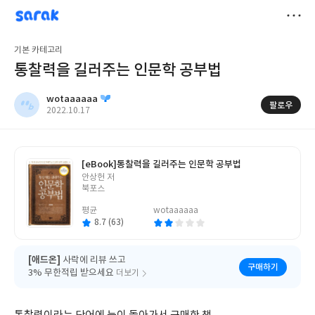
sarak
wotaaaaaa
저
기본 카테고리
장
통찰력을 길러주는 인문학 공부법
wotaaaaaa
팔로우
작
2022.10.17
성
일
[eBook]
통찰력을 길러주는 인문학 공부법
글
안상헌 저
쓴
북포스
이
평균
wotaaaaaa
8.7 (63)
[애드온]
사락에 리뷰 쓰고
구매하기
3% 무한적립 받으세요
더보기