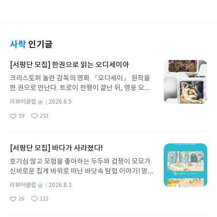
사락
인기글
[서평단 모집] 한권으로 읽는 오디세이아
크리스토퍼 놀란 감독의 영화 『오디세이』 원작을
한 권으로 만난다. 트로이 전쟁이 끝난 뒤, 영웅 오디
세우스는 고향 이타케로 돌아가기 위해 키클롭스, 마
별
리뷰어클럽
2026.8.5
녀 키르케, 세이렌의 노래, 포세이돈의 분노를 헤쳐
명
작
39
253
나간다. 그리스 철학 전공자인 옮긴이가 호메로스의
좋
댓
작
성
아
글
성
방대한 24권 서사를 현대적이고 자연스러운 한국어
일
요
일
로 풀어내, 고전이 낯선 독자도 이야기의 흐름을 놓치
지 않고 끝까지 읽을 수 있다. 3천 년을 이어 온 귀향
[서평단 모집] 바다가 사라졌다!
과 모험의 대서사시가 가장 읽기 편한 번역으로 새롭
호기심 많고 모험을 좋아하는 두두와 겁쟁이 모모가
게 펼쳐진다.한권으로 읽는 오디세이아글쓴이호메로
신비로운 집게 바위로 떠난 바닷속 탐험 이야기! 망둥
스 저/육혜원 역출판사이화북스 예스24 바로가기 닫
이, 소라게, 낙지 같은 바다 친구들과 신나게 놀던 중
기모집인원 : 5명신청기간 : 2026.08.05 ~ 2026.08.
별
리뷰어클럽
2026.8.3
갑자기 거대해진 집게 바위의 비밀을 마주하게 되는
명
작
09발표일자 : 2026.08.13리뷰 작성기한 : 도서/상품
26
122
데, 과연 바다에 무슨 일이 벌어진 걸까요? 상상력을
좋
댓
작
성
받고 2주 이내 ▶ 주소/연락처 업데이트 : 신청 전 상
아
글
성
자극하는 환상적인 해양 모험 동화 속으로 풍덩 빠져
일
품 받으실 주소/연락처를 업데이트 해주세요! (선정
요
일