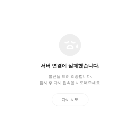
네
트
워
크
오
서버 연결에 실패했습니다.
류
불편을 드려 죄송합니다.
잠시 후 다시 접속을 시도해주세요.
다시 시도