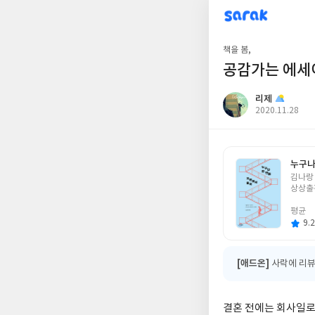
sarak
리제
책을 봄,
공감가는 에세
리제
작
2020.11.28
성
일
누구나
글
김나랑
쓴
상상출
이
평균
9.2
[애드온]
사락에 리뷰
결혼 전에는 회사일로