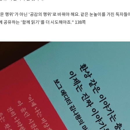
운 행위'가 아닌 '공감의 행위'로 바꿔야 해요. 같은 눈높이를 가진 독자들
께 공유하는 '함께 읽기'를 더 시도해야죠." 138쪽