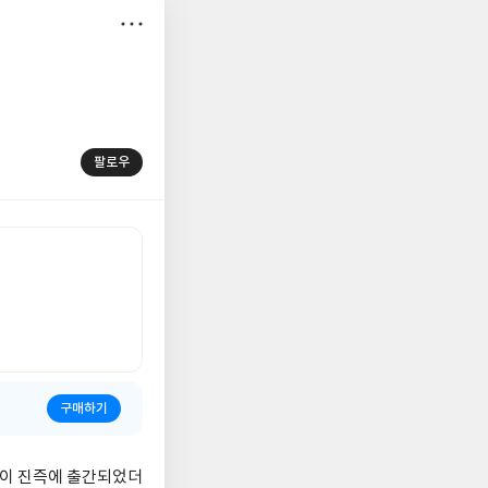
저
장
팔로우
구매하기
책이 진즉에 출간되었더