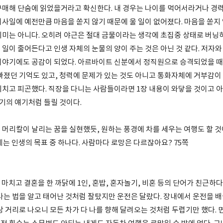
구매해 단숨에 읽었을거라고 확신한다. 내 경우는 나이를 먹어서라거나 경력
회사일에 예전만큼 마음을 쏟지 않기 때문에 울 일이 없어졌다. 마음을 쏟지
의미는 아니다. 오히려 야근은 절대 금물이라는 생각에 초집중 상태로 버닝
 일이 줄어든다고 인생 자체의 눈물의 양이 주는 것은 아닌 것 같다. 저자
이야기에도 공감이 되었다. 아르바이트 신분에서 정직원으로 승격되었을 때 
 빠졌던 기억도 있고, 청력에 문제가 있는 것도 아니고 통화자체에 거부감이
지치고 피곤했다. 직장을 다니는 사람들이라면 1장 내용이 와닿을 것이고 
자기의 얘기처럼 들릴 것이다.
 머리칼이 날리는 꿈을 실현했듯, 원하는 풍경에 차를 세우는 여행도 할 것
는 인생의 목표 중 하나다. 사람마다 로망은 다르잖아요? 75쪽
마치고 결혼을 한 까닭에 1인, 혼밥, 혼자놀기, 비혼 등의 단어가 친근하다
 타는 법을 알고 태어난 것처럼 잘탔지만 운전은 달랐다. 장내에서 운전을 
상 거리로 나오니 모든 차가 다 나를 향해 달려오는 것처럼 두렵기만 했다. 