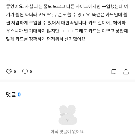
좋았어요. 사실 파는 줄도 모르고 다른 사이트에서만 구입했는데 여
기가 훨씬 싸더라고요 ^^; 쿠폰도 쓸 수 있고요. 똑같은 카드인데 훨
씬 저렴하게 구입할 수 있어서 대만족입니다. 카드 질이야.. 헤이하
우스니까 별 기대하지 않지만 ㅋㅋㅋ 그래도 카드는 이쁘고 상황에
맞게 카드를 정확하게 던져줘서 신기했어요.
0
0
좋
댓
작
아
글
성
요
일
댓글
0
아직 댓글이 없어요.