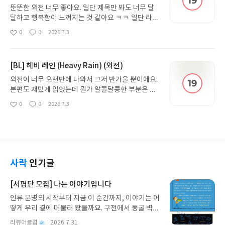
뚠뚠한 외전 너무 좋아요. 일단 제목만 봐도 너무 달
달하고 행복함이 느껴지는 것 같아요 ㅋㅋ 일단 라우
의 시점이 나와서 괜히 반가웠고요. 개인적으로 라우
0
0
2026.7.3
좋
댓
작
위쿤의 속내를 더 잘 알고 싶엇거든요. 근데 이번에
아
글
성
나와서 좋았어요. 재밌게 읽었어요
요
일
[BL] 헤비 레인 (Heavy Rain) (외전)
외전이 너무 오랜만에 나와서 그저 반가울 뿐이에요.
본편도 재밌게 읽었는데 뭔가 알콜달콩한 부분은 적
어서 쪼금 아쉬웠거든요. 물론 없는 게 내용상 맞긴
0
0
2026.7.3
좋
댓
작
했지만요. 근데 그걸 보답하듯 외전이 나와서 너무 기
아
글
성
뻐요. 외전에서는 둘이 이제야 연애하는 것 같아요 ㅋ
요
일
ㅋㅋ 해진이도 잘 지내서 너무 좋구요
사락
인기글
[서평단 모집] 나는 이야기입니다
인류 문명의 시작부터 지금 이 순간까지, 이야기는 어
떻게 우리 곁에 머물러 왔을까요. 구전에서 동굴 벽화
와 점토판을 거쳐 종이와 책으로, 그리고 오늘날 수천
별
리뷰어클럽
2026.7.31