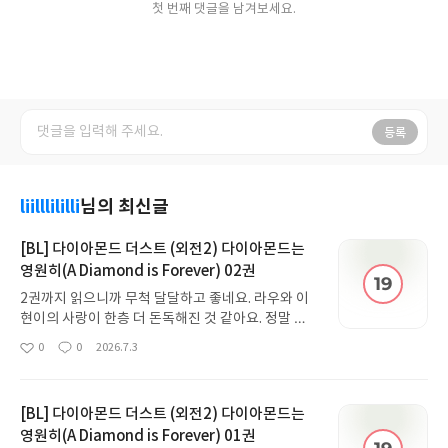
첫 번째 댓글을 남겨보세요.
등록
liilllililli
님의 최신글
[BL] 다이아몬드 더스트 (외전2) 다이아몬드는
영원히(A Diamond is Forever) 02권
2권까지 읽으니까 무척 달달하고 좋네요. 라우와 이
현이의 사랑이 한층 더 돈독해진 것 같아요. 정말 제
목처럼 두 사람의 사랑이 다이아몬드 마냥 단단하게
0
0
2026.7.3
좋
댓
작
영원히 지속될 것만 같네요. 외전까지 다 읽고 나니까
아
글
성
뭔가 마음이 충만해지는 기분이에요 ㅋㅋㅋ
요
일
[BL] 다이아몬드 더스트 (외전2) 다이아몬드는
영원히(A Diamond is Forever) 01권