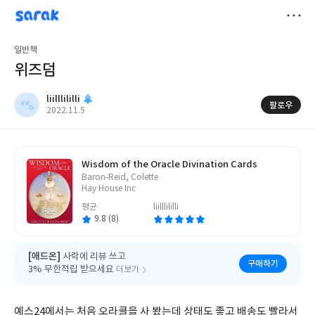
sarak
liilllililli
저
일반책
장
위즈덤
liilllililli
팔로우
작
2022.11.5
성
일
Wisdom of the Oracle Divination Cards
글
Baron-Reid, Colette
쓴
Hay House Inc
이
평균
liilllililli
9.8 (8)
[애드온]
사락에 리뷰 쓰고
구매하기
3% 무한적립 받으세요
더보기
예스24에서는 처음 오라클을 사 봤는데 상태도 좋고 배송도 빨라서