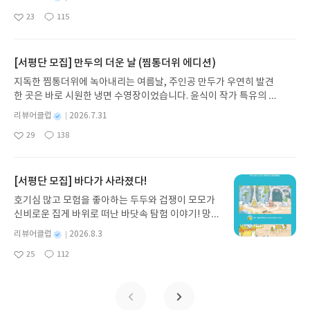
권의 인쇄본으로 이어지는 이야기의 여정을 따라가
명
작
23
115
는 그림책입니다. 때로는 즐거움을, 때로는 위로를,
좋
댓
작
성
아
글
성
때로는 두려움의 대상이 되기도 했던 이야기가 우리
일
요
일
일상에 어떻게 녹아들어 있는지 되짚어보며 이야기
가 지닌 본질적 가치와 이야기를 누리는 기쁨을 다시
[서평단 모집] 만두의 더운 날 (찜통더위 에디션)
발견하게 합니다.나는 이야기입니다글쓴이댄 야카리
지독한 찜통더위에 녹아내리는 여름날, 주인공 만두가 우연히 발견
노 글/유수현 역출판사소원나무 예스24 바로가기 닫
한 곳은 바로 시원한 냉면 수영장이었습니다. 윤식이 작가 특유의 유
기모집인원 : 10명신청기간 : 2026.07.31 ~ 2026.0
머러스한 캐릭터와 밝은 색감으로 그려낸 이 국내 창작 그림책은 무
8.04발표일자 : 2026.08.06리뷰 작성기한 : 도서/상
별
리뷰어클럽
2026.7.31
더위에 지친 독자들에게 상상만으로도 더위가 싹 가시는 통쾌한 탈출
명
작
품 받고 2주 이내 ▶ 주소/연락처 업데이트 : 신청 전
29
138
구를 선사합니다. 소원나무 베스트셀러 시리즈의 세 번째 이야기로,
좋
댓
작
성
상품 받으실 주소/연락처를 업데이트 해주세요! (선
아
글
성
만두가 풍덩 빠진 차가운 냉면 물결 속에서 짜릿한 여름 해방감을 만
일
정 후 수정 불가)▶ 서평단 신청 방법 : 기대평 댓글을
요
일
끽하는 모습이 마음속까지 시원하게 파고듭니다.만두의 더운 날 (찜
작성해주세요! 먼저 작성한 리뷰를 올려주시면 당첨
통더위 에디션)글쓴이윤식이 저출판사소원나무 예스24 바로가기 닫
[서평단 모집] 바다가 사라졌다!
확률이 올라갑니다!! ※ 신청 전, 꼭 확인해주세요!-
기모집인원 : 5명신청기간 : 2026.07.31 ~ 2026.08.04발표일자 : 20
'사락' 개설 후, 이 글의 댓글로 신청해주세요.- 기존
호기심 많고 모험을 좋아하는 두두와 겁쟁이 모모가
26.08.06리뷰 작성기한 : 도서/상품 받고 2주 이내 ▶ 주소/연락처 업
YES블로그는 '사락'으로 개편되어 별도로 개설하지
신비로운 집게 바위로 떠난 바닷속 탐험 이야기! 망둥
데이트 : 신청 전 상품 받으실 주소/연락처를 업데이트 해주세요! (선
않으셔도 됩니다. ▶ 도서/상품 발송- 도서/상품은 최
이, 소라게, 낙지 같은 바다 친구들과 신나게 놀던 중
정 후 수정 불가)▶ 서평단 신청 방법 : 기대평 댓글을 작성해주세요!
별
리뷰어클럽
2026.8.3
근 배송지가 아닌 회원정보상의 주소/연락처 (클릭
갑자기 거대해진 집게 바위의 비밀을 마주하게 되는
명
작
먼저 작성한 리뷰를 올려주시면 당첨확률이 올라갑니다!! ※ 신청 전,
시 수정 가능)로 발송됩니다.- 주소/연락처에 문제가
25
112
데, 과연 바다에 무슨 일이 벌어진 걸까요? 상상력을
좋
댓
작
성
꼭 확인해주세요!- '사락' 개설 후, 이 글의 댓글로 신청해주세요.- 기
있을 시 선정에서 제외되거나 배송에서 누락될 수 있
아
글
성
자극하는 환상적인 해양 모험 동화 속으로 풍덩 빠져
일
존 YES블로그는 '사락'으로 개편되어 별도로 개설하지 않으셔도 됩
요
일
습니다(재발송 불가). ▶ 리뷰 작성- 도서/상품을 받
보세요!바다가 사라졌다!글쓴이서휘 글출판사풀
니다. ▶ 도서/상품 발송- 도서/상품은 최근 배송지가 아닌 회원정보
고 2주 이내 리뷰를 작성해주셔야 합니다. (포스트가
빛 예스24 바로가기 닫기모집인원 : 20명신청기간 :
상의 주소/연락처 (클릭 시 수정 가능)로 발송됩니다.- 주소/연락처에
아닌 '리뷰'로 작성)- 기간내 미작성, 불성실한 리뷰,