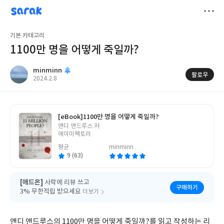
sarak
minminn
저
기본 카테고리
장
1100만 명을 어떻게 죽일까?
minminn
팔로우
작
2024.2.8
성
일
[eBook]
1100만 명을 어떻게 죽일까?
글
앤디 앤드루스 저
쓴
에이미팩토리
이
평균
minminn
9 (63)
[애드온]
사락에 리뷰 쓰고
구매하기
3% 무한적립 받으세요
더보기
앤디 앤드루스의 1100만 명을 어떻게 죽일까?를 읽고 작성하는 리