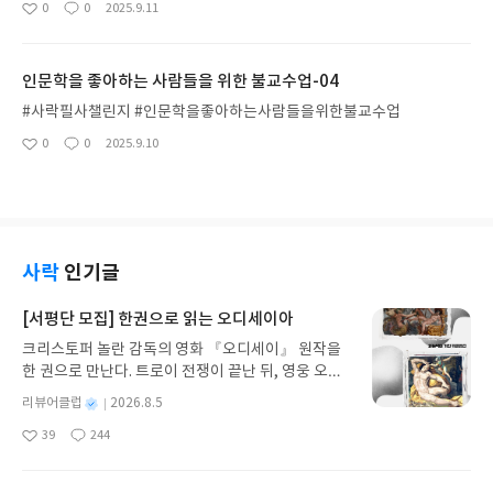
0
0
2025.9.11
좋
댓
작
아
글
성
요
일
인문학을 좋아하는 사람들을 위한 불교수업-04
#사락필사챌린지 #인문학을좋아하는사람들을위한불교수업
0
0
2025.9.10
좋
댓
작
아
글
성
요
일
사락
인기글
[서평단 모집] 한권으로 읽는 오디세이아
크리스토퍼 놀란 감독의 영화 『오디세이』 원작을
한 권으로 만난다. 트로이 전쟁이 끝난 뒤, 영웅 오디
세우스는 고향 이타케로 돌아가기 위해 키클롭스, 마
별
리뷰어클럽
2026.8.5
녀 키르케, 세이렌의 노래, 포세이돈의 분노를 헤쳐
명
작
39
244
나간다. 그리스 철학 전공자인 옮긴이가 호메로스의
좋
댓
작
성
아
글
성
방대한 24권 서사를 현대적이고 자연스러운 한국어
일
요
일
로 풀어내, 고전이 낯선 독자도 이야기의 흐름을 놓치