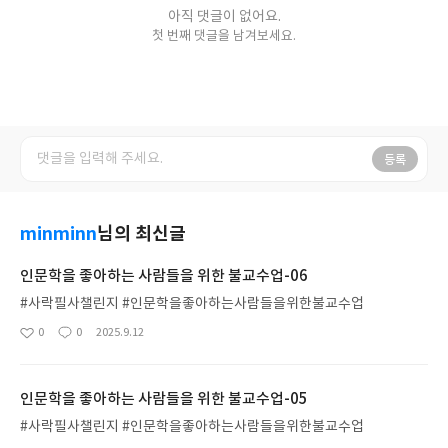
아직 댓글이 없어요.
첫 번째 댓글을 남겨보세요.
등록
minminn
님의 최신글
인문학을 좋아하는 사람들을 위한 불교수업-06
#사락필사챌린지 #인문학을좋아하는사람들을위한불교수업
0
0
2025.9.12
좋
댓
작
아
글
성
요
일
인문학을 좋아하는 사람들을 위한 불교수업-05
#사락필사챌린지 #인문학을좋아하는사람들을위한불교수업