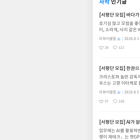
사락
인기글
[서평단 모집] 바다가
호기심 많고 모험을 좋
이, 소라게, 낙지 같
데, 과연 바다에 무슨
별
리뷰어클럽
2026.8.3
보세요!바다가 사라졌다
명
작
26
121
6.08.03 ~ 2026.
좋
댓
작
성
아
글
성
데이트 : 신청 전 상품
일
요
일
기대평 댓글을 작성해주
해주세요!- '사락' 개
[서평단 모집] 한권
개설하지 않으셔도 됩니
크리스토퍼 놀란 감독의
처 (클릭 시 수정 가
우스는 고향 이타케로 
될 수 있습니다(재발송 
다. 그리스 철학 전공
스트가 아닌 '리뷰'로 
별
리뷰어클럽
2026.8.5
어내, 고전이 낯선 독자
명
작
서 제외될 수 있습니다
37
228
의 대서사시가 가장 읽
좋
댓
작
성
아
글
성
혜원 역출판사이화북스 예스
일
요
일
자 : 2026.08.13
주소/연락처를 업데이트 
[서평단 모집] AI가
먼저 작성한 리뷰를 올려
업무에는 AI를 활용하면
글의 댓글로 신청해주세
쟁이 재테크』는 챗GP
도서/상품 발송- 도서