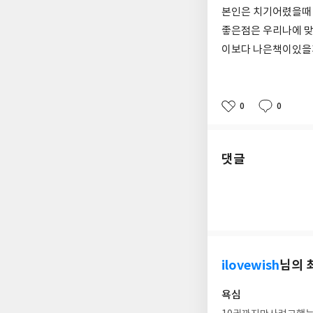
본인은 치기어렸을때
좋은점은 우리나에 
이보다 나은책이있을
0
0
좋
댓
작
아
글
성
요
일
댓글
ilovewish
님의 
욕심