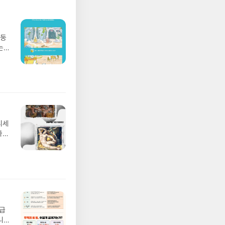
망둥
는
져
02
 업
 :
 확인
도로
연락
디세
누락
나간
(포
풀
정에
 모험
/육
발표일
실
요!
 이
월급
 ▶
니
발송됩