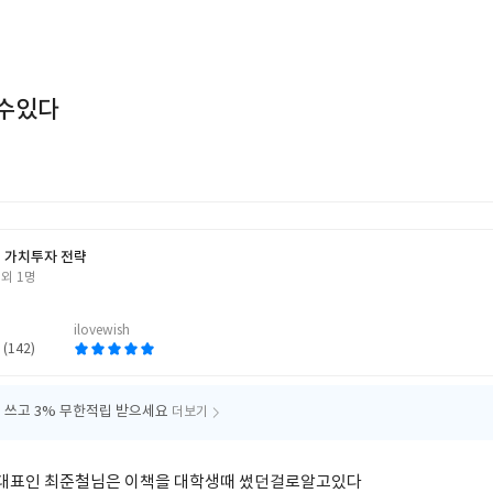
수있다
 가치투자 전략
외 1명
ilovewish
 (142)
 쓰고
3% 무한적립 받으세요
더보기
 대표인 최준철님은 이책을 대학생때 썼던걸로알고있다