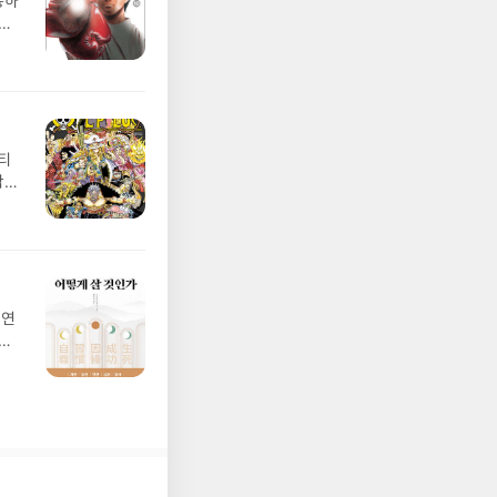
륭하
지
티
각도
당연
하