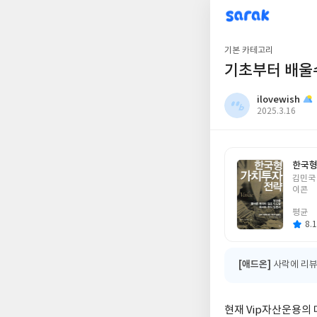
sarak
ilovewish
기본 카테고리
기초부터 배울
ilovewish
작
2025.3.16
성
일
한국형
글
김민국 
쓴
이콘
이
평균
8.1
[애드온]
사락에 리뷰
현재 Vip자산운용의