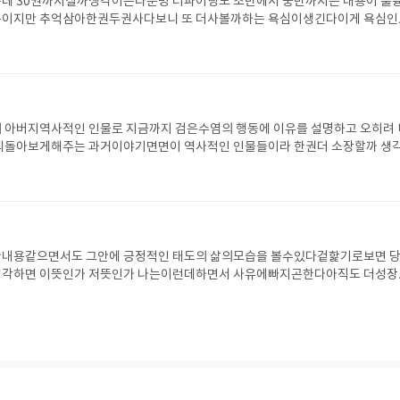
데 30권까지살까생각이든다분명 더파이팅도 초반에서 중반까지는 내용이 훌
이지만 추억삼아한권두권사다보니 또 더사볼까하는 욕심이생긴다이게 욕심인
겠지만
 아버지역사적인 인물로 지금까지 검은수염의 행동에 이유를 설명하고 오히려 
되돌아보게해주는 과거이야기면면이 역사적인 인물들이라 한권더 소장할까 생
한권더살까
내용같으면서도 그안에 긍정적인 태도의 삶의모습을 볼수있다겉핥기로보면 
각하면 이뜻인가 저뜻인가 나는이런데하면서 사유에빠지곤한다아직도 더성장
다 가자