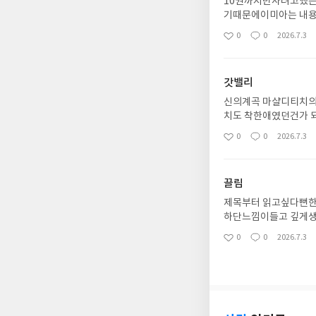
10권까지만사려고했는
기때문에이미아는 내용
맞는감정인지는 모르
0
0
2026.7.3
좋
댓
작
아
글
성
요
일
갓밸리
신의계곡 마샬디티치의
치도 착한애였던건가 
들엇ㅈ던 114권진짜
0
0
2026.7.3
좋
댓
작
아
글
성
요
일
끌림
제목부터 읽고싶다뻔한
하단느낌이들고 깊게생
고 잘못된걸고치고 싶
0
0
2026.7.3
좋
댓
작
아
글
성
요
일