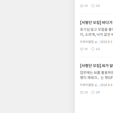
어내, 고전이 낯선 독자
명
작
39
257
의 대서사시가 가장 읽
좋
댓
작
성
아
글
성
혜원 역출판사이화북스 예스
일
요
일
자 : 2026.08.13
주소/연락처를 업데이트 
[서평단 모집] 바다가
먼저 작성한 리뷰를 올려
호기심 많고 모험을 좋
글의 댓글로 신청해주세
이, 소라게, 낙지 같
도서/상품 발송- 도서
데, 과연 바다에 무슨
니다.- 주소/연락처에
별
리뷰어클럽
2026.8.3
보세요!바다가 사라졌다
명
작
리뷰 작성- 도서/상품을
26
122
6.08.03 ~ 2026.
좋
댓
작
성
내 미작성, 불성실한 리
아
글
성
데이트 : 신청 전 상품
일
럽은 개인의 감상이 포
요
일
기대평 댓글을 작성해주
해주세요!- '사락' 개
[서평단 모집] AI가
개설하지 않으셔도 됩니
업무에는 AI를 활용하면
처 (클릭 시 수정 가
쟁이 재테크』는 챗GP
될 수 있습니다(재발송 
다. 재무 진단부터 주식
스트가 아닌 '리뷰'로 
별
리뷰어클럽
2026.8.4
차 재무 전문가의 맞춤
명
작
서 제외될 수 있습니다
29
197
던지는 사람이 돈을 법
좋
댓
작
성
아
글
성
알아서 굴려주는 월급쟁
일
요
일
신청기간 : 2026.08.0
주소/연락처 업데이트 :