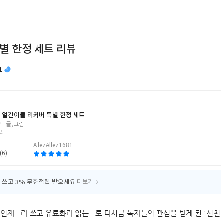
별 한정 세트 리뷰
1
 얼간이들 리커버 특별 한정 세트
드 글,그림
의
AllezAllez1681
(6)
 쓰고
3% 무한적립 받으세요
더보기
재연재 - 라 쓰고 유료화라 읽는 - 로 다시금 독자들의 관심을 받게 된 '선천