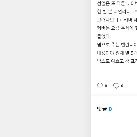
선얼은 또 다른 네이
한 번 본 리얼리티 
그러다보니 리커버 세
커버는 요즘 추세에 
들었다.
덤으로 주는 캘린더야
내용이야 원래 별 5
박스도 예쁘고 책 표지
0
0
좋
댓
작
아
글
성
요
일
댓글
0