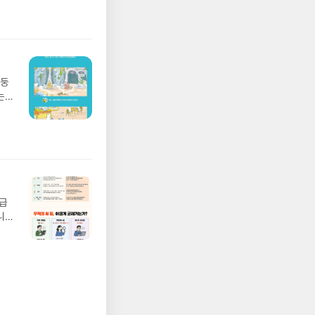
 모험
/육
발표일
실
요!
 이
망둥
 ▶
는
발송됩
져
 ▶
02
기간
 업
어클
 :
 확인
도로
연락
월급
누락
니
(포
20년
정에
문을
I가
5명
 ▶
 서