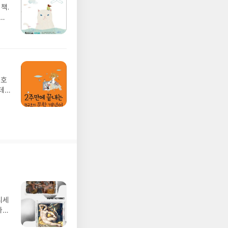
책.
약간
어 리
 3
규호
데
계
 좋
학생
서
하겠
디세
나간
풀