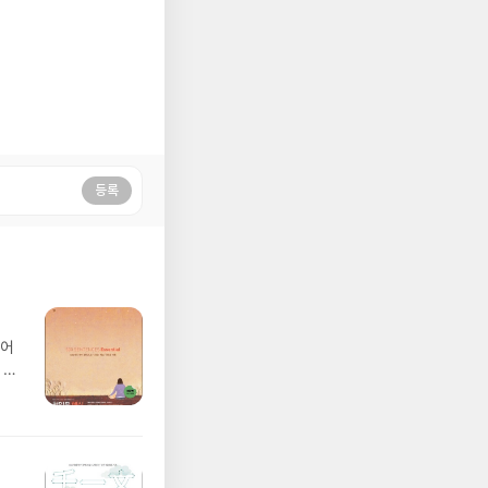
등록
 어
 구
쉽
 어땠
만