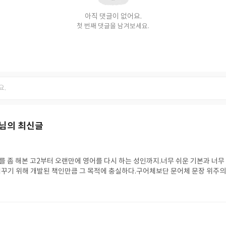
아직 댓글이 없어요.
첫 번째 댓글을 남겨보세요.
님의 최신글
를 좀 해본 고2부터 오랜만에 영어를 다시 하는 성인까지.너무 쉬운 기본과 너무
 메꾸기 위해 개발된 책인만큼 그 목적에 충실하다.구어체보단 문어체 문장 위주의
손도 못 댈 정도로 어렵지 않고또한 단어 리스트를 단원 앞에 배치해 단어를 보다 
다.한가지 아쉬움이라면 500문장이라는 정도?750문장 같이 조금 더 두꺼웠으면
본/완성과 가격 차이도 그리 크지 않은데. 그래서 구성은 4점.전반적으로 추천할