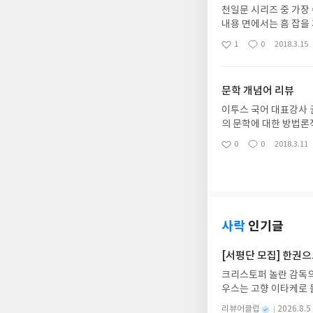
천일문 시리즈 중 가장
내용 면에서는 흠 잡을 
씩 널뛰기 하는 경향이
1
0
2018.3.15
좋
댓
작
스트 따로 뽑는게 상당
아
글
성
점이다.권할만한 책이다
요
일
문학 개념어 리뷰
이투스 국어 대표강사 
의 문학에 대한 방법론
그치지 않고, 권T 특유
0
0
2018.3.11
좋
댓
작
로 이어지는 1-2-3 
아
글
성
은 교재이며, 특히나 
요
일
들은 부담 없이 공부할 
유료로 수강하는게 낫지
다면 최근 수능 기출 
사락
인기글
[서평단 모집] 한권
크리스토퍼 놀란 감독의
우스는 고향 이타케로 
다. 그리스 철학 전공
별
리뷰어클럽
2026.8.5