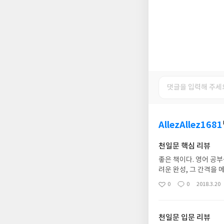
AllezAllez1681
천일문 핵심 리뷰
좋은 책이다. 영어 공부
려운 완성, 그 간격을
성, 그러나 그 해석이 
0
0
2018.3.20
좋
댓
작
게 외울 수 있을 것이
아
글
성
을까 하는 생각이다.기
요
일
한 책이다.
천일문 입문 리뷰