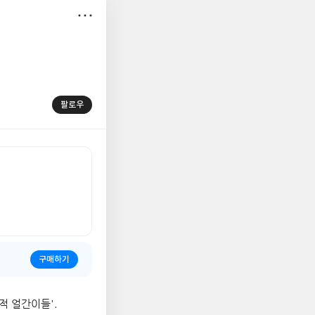
저
장
팔로우
구매하기
적 얼간이들'.