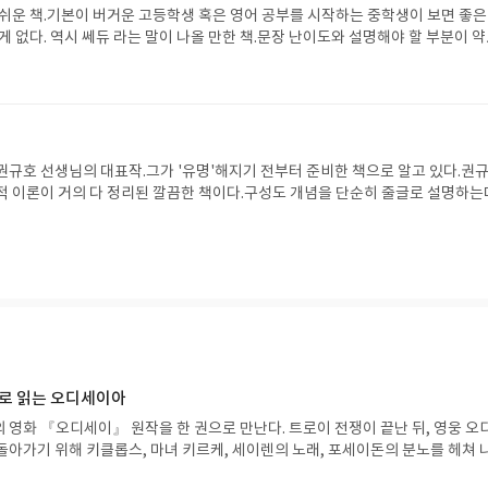
 쉬운 책.기본이 버거운 고등학생 혹은 영어 공부를 시작하는 중학생이 보면 좋은 
게 없다. 역시 쎄듀 라는 말이 나올 만한 책.문장 난이도와 설명해야 할 부분이 
 있으나 감안 가능한 수준.그런데 왜 입문엔 단어가 정리되어 있지 않은 걸까?단
히 귀찮은 일인데. 기본/핵심/완성에는 있는 걸 빼놓았으니 더 짜증.그래서 구성은
. 어휘 리스트와 테스트를 따로 뽑아 볼 자신만 있다면.
권규호 선생님의 대표작.그가 '유명'해지기 전부터 준비한 책으로 알고 있다.권
적 이론이 거의 다 정리된 깔끔한 책이다.구성도 개념을 단순히 줄글로 설명하는
의 OX 정오판정의 2단계, 실제 기출문제 혹은 그와 유사한 유형으로 구성된 3단
학습 프로세스로 예복습을 원할하게 한다.수업 교재로도, 독학 교재로도 손색 없는
정말로 2주만에 끝낼 수 있는 구성 덕분에 문학에 대해 제대로 정리하고자 하는 
수 있을 것이다.물론 2018년 이 시점에 와서는 '결정적 개념 - 문학'을 이투스에
 않나, 생각한다. 약간 트렌드와는 거리가 있는 느낌이랄까. 이 책으로만 공부
문학을 스스로 분석해보는 과정은 필수.
으로 읽는 오디세이아
 영화 『오디세이』 원작을 한 권으로 만난다. 트로이 전쟁이 끝난 뒤, 영웅 오
돌아가기 위해 키클롭스, 마녀 키르케, 세이렌의 노래, 포세이돈의 분노를 헤쳐 
자인 옮긴이가 호메로스의 방대한 24권 서사를 현대적이고 자연스러운 한국어로 