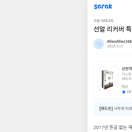
sarak
AllezAllez1681
기본 카테고리
선얼 리커버 특
AllezAllez168
작
2018.3.11
성
일
선천적
글
가스파
쓴
재미주
이
평균
10 
[애드온]
사락에 리뷰
2017년 뜬금 없는 