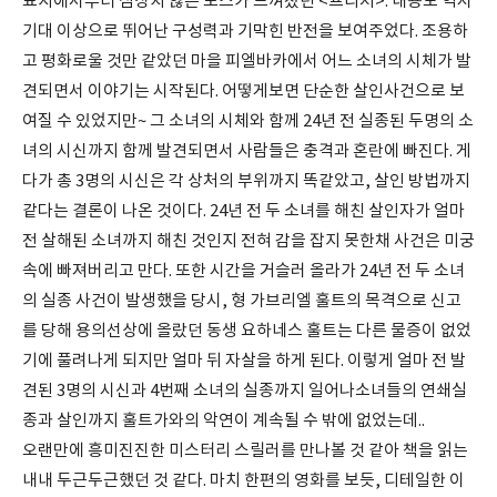
표지에서부터 심상치 않은 포스가 느껴졌던 <프리처>. 내용도 역시
기대 이상으로 뛰어난 구성력과 기막힌 반전을 보여주었다. 조용하
고 평화로울 것만 같았던 마을 피엘바카에서 어느 소녀의 시체가 발
견되면서 이야기는 시작된다. 어떻게보면 단순한 살인사건으로 보
여질 수 있었지만~ 그 소녀의 시체와 함께 24년 전 실종된 두명의 소
녀의 시신까지 함께 발견되면서 사람들은 충격과 혼란에 빠진다. 게
다가 총 3명의 시신은 각 상처의 부위까지 똑같았고, 살인 방법까지
같다는 결론이 나온 것이다. 24년 전 두 소녀를 해친 살인자가 얼마
전 살해된 소녀까지 해친 것인지 전혀 감을 잡지 못한채 사건은 미궁
속에 빠져버리고 만다. 또한 시간을 거슬러 올라가 24년 전 두 소녀
의 실종 사건이 발생했을 당시, 형 가브리엘 훌트의 목격으로 신고
를 당해 용의선상에 올랐던 동생 요하네스 훌트는 다른 물증이 없었
기에 풀려나게 되지만 얼마 뒤 자살을 하게 된다. 이렇게 얼마 전 발
견된 3명의 시신과 4번째 소녀의 실종까지 일어나소녀들의 연쇄실
종과 살인까지 훌트가와의 악연이 계속될 수 밖에 없었는데..
오랜만에 흥미진진한 미스터리 스릴러를 만나볼 것 같아 책을 읽는
내내 두근두근했던 것 같다. 마치 한편의 영화를 보듯, 디테일한 이