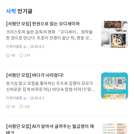
에 굉장히 열정적이다. 나도 한 때 그런 열정이 있었
있다고 한다. '능력이 있는 사람들은 어디에서나 눈에
지만, 그때의 그것과는 다른 무엇이 있다는 말이다.
띄나보다'라는 사실을 다시한번 실감했다. 일단 책의
사락
인기글
그들이 디자이너로써 살아가기위한 생존전략은 무
내용은 <안녕, 보고 싶은 밤이야>라는 제목에서부터
엇있까? <취직하지않고 독립하기로 했다>의 작가는
알 수 있듯이 사랑 이야기도, 인생 이야기도, 청춘 이
[서평단 모집] 한권으로 읽는 오디세이아
영국에서 건축 공부를 했고, 여러 학교에서 10년 넘
야기도, 저 속에 깊은 이야기도 담담하게 고백하듯이
크리스토퍼 놀란 감독의 영화 『오디세이』 원작을
게 디자인을 가르치며, 지금까지 바라봐온 디자인 경
써내려 간다. 어떻게 보면 조금 오글거리는 글도 있
한 권으로 만난다. 트로이 전쟁이 끝난 뒤, 영웅 오디
향에 대해 이책에 모두 쏟아냈다고 한다. 책에 등장하
었지만, 그런 글조차도 그가 정말 사랑을 받았구나,
세우스는 고향 이타케로 돌아가기 위해 키클롭스, 마
는 디자이너들을 고르는데도 엄청 고심한 모습이 보
진짜 사랑을 했구나 하는 느낌이 들어 부러운 감정이
별
리뷰어클럽
2026.8.5
녀 키르케, 세이렌의 노래, 포세이돈의 분노를 헤쳐
였다. 그래서인지 책을 읽으면서 정말 오만가지 생각
들었다. 그리고 나도 모르게 왈칵 눈물이 쏟아지게 만
명
작
40
274
나간다. 그리스 철학 전공자인 옮긴이가 호메로스의
이 들었다. 이야기 하나하나에 진심이 묻어나고, 열정
드는 글도 있어 깜짝 놀랐다. 이래서 사람들이 그의
좋
댓
작
성
아
글
성
방대한 24권 서사를 현대적이고 자연스러운 한국어
이 보였다. 이러한 사람들이 진정으로 디자이너가 되
글들을 좋아하고 마음에 품는가 보다. 글의 힘을 오랜
일
요
일
로 풀어내, 고전이 낯선 독자도 이야기의 흐름을 놓치
야되는가보다. 책에 등장하는 그들은 본인들이 원하
만에 느꼈던 책이다. 주위에 지쳐있는 이들에게 <안
지 않고 끝까지 읽을 수 있다. 3천 년을 이어 온 귀향
는 일을 위해서, 그런 디자인을 하게 위해서, 정말 똑
[서평단 모집] 바다가 사라졌다!
녕, 보고싶은 밤이야>와 여름 밤을 함께 보내라고 추
과 모험의 대서사시가 가장 읽기 편한 번역으로 새롭
똑하게 일하고 행동한다. 본인이 무슨일을 하고 있는
천해야겠다. 그럼 마음 속에 있던 여러가지 고민과 연
호기심 많고 모험을 좋아하는 두두와 겁쟁이 모모가
게 펼쳐진다.한권으로 읽는 오디세이아글쓴이호메로
지, 해야하는지 정확히 알고 있다는 말이다(근본적으
민들을 어느 정도라도 덜고, 미소 지을 수 있는 꿈을
신비로운 집게 바위로 떠난 바닷속 탐험 이야기! 망둥
스 저/육혜원 역출판사이화북스 예스24 바로가기 닫
로는 본인 자신의 행복을 추구하는 것이 기본이라는
꾸고, 다음 날 눈을 뜰 수 있을 것이기 때문이다.
이, 소라게, 낙지 같은 바다 친구들과 신나게 놀던 중
기모집인원 : 5명신청기간 : 2026.08.05 ~ 2026.08.
것이다!). 책을 읽으면서 여러가지 영감을 얻기에 도
별
리뷰어클럽
2026.8.3
갑자기 거대해진 집게 바위의 비밀을 마주하게 되는
명
작
09발표일자 : 2026.08.13리뷰 작성기한 : 도서/상품
움이 많이 되었고, 개인적으로는 본의아니게 반성의
26
122
데, 과연 바다에 무슨 일이 벌어진 걸까요? 상상력을
좋
댓
작
성
받고 2주 이내 ▶ 주소/연락처 업데이트 : 신청 전 상
시간을 가져본다. 지금 정체기에 있는 디자이너들에
아
글
성
자극하는 환상적인 해양 모험 동화 속으로 풍덩 빠져
일
품 받으실 주소/연락처를 업데이트 해주세요! (선정
게 이 책을 추천하고 싶다.
요
일
보세요!바다가 사라졌다!글쓴이서휘 글출판사풀
후 수정 불가)▶ 서평단 신청 방법 : 기대평 댓글을 작
빛 예스24 바로가기 닫기모집인원 : 20명신청기간 :
[서평단 모집] AI가 알아서 굴려주는 월급쟁이 재
성해주세요! 먼저 작성한 리뷰를 올려주시면 당첨확
2026.08.03 ~ 2026.08.07발표일자 : 2026.08.13리
테크