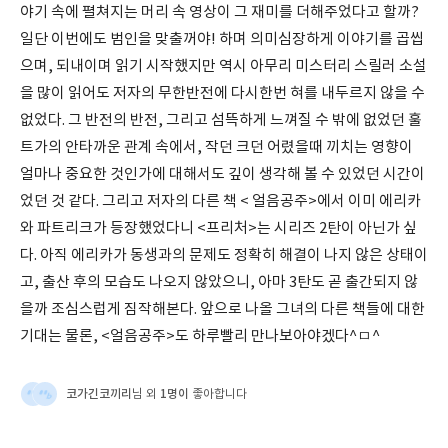
야기 속에 펼쳐지는 머리 속 영상이 그 재미를 더해주었다고 할까?
일단 이번에도 범인을 맞출꺼야! 하며 의미심장하게 이야기를 곱씹
으며, 되내이며 읽기 시작했지만 역시 아무리 미스터리 스릴러 소설
을 많이 읽어도 저자의 무한반전에 다시한번 혀를 내두르지 않을 수
없었다. 그 반전의 반전, 그리고 섬뜩하게 느껴질 수 밖에 없었던 훌
트가의 안타까운 관계 속에서, 작던 크던 어렸을때 끼치는 영향이
얼마나 중요한 것인가에 대해서도 깊이 생각해 볼 수 있었던 시간이
었던 것 같다. 그리고 저자의 다른 책 < 얼음공주>에서 이미 에리카
와 파트리크가 등장했었다니 <프리처>는 시리즈 2탄이 아닌가 싶
다. 아직 에리카가 동생과의 문제도 정확히 해결이 나지 않은 상태이
고, 출산 후의 모습도 나오지 않았으니, 아마 3탄도 곧 출간되지 않
을까 조심스럽게 짐작해본다. 앞으로 나올 그녀의 다른 책들에 대한
기대는 물론, <얼음공주>도 하루빨리 만나보아야겠다^ㅁ^
코가긴코끼리
1명이
님 외
좋아합니다