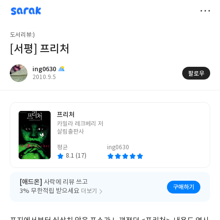
sarak
ing0630
저
도서리뷰:)
장
[서평] 프리처
ing0630
팔로우
작
2010.9.5
성
일
프리처
글
카밀라 레크베리 저
쓴
살림출판사
이
평균
ing0630
8.1 (17)
[애드온]
사락에 리뷰 쓰고
구매하기
3% 무한적립 받으세요
더보기