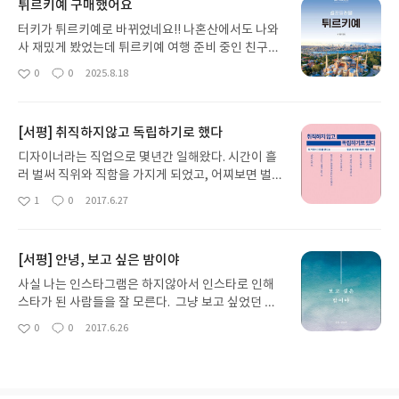
튀르키예 구매했어요
터키가 튀르키예로 바뀌었네요!! 나혼산에서도 나와
사 재밌게 봤었는데 튀르키예 여행 준비 중인 친구가
있어서 깜짝 선물했더니 너무 좋아하네요 이책저책
0
0
2025.8.18
좋
댓
작
살펴보고 이걸로 골랐는데 내용도 최신이고 구성도
아
글
성
알차요 ㅎㅎ 저도 여행 가고 싶네요
요
일
[서평] 취직하지않고 독립하기로 했다
디자이너라는 직업으로 몇년간 일해왔다. 시간이 흘
러 벌써 직위와 직함을 가지게 되었고, 어찌보면 벌써
옛날 사람이 되어버린 나를 돌아보자면 여전히 수동
1
0
2017.6.27
좋
댓
작
적인 경향이 많다. 솔직히 디자인과를 나와서 자연스
아
글
성
레 디자인을 계속해서 하고 있지만, 이 일이 내 천직
요
일
인지는 아직도 의심이 가는 건 사실이다. 하지만 나는
[서평] 안녕, 보고 싶은 밤이야
아이러니하게도 일할 때가 가장 힘들고, 가장 즐겁다.
일요일 저녁이 되면 출근하기 싫은 월요병 증세가 생
사실 나는 인스타그램은 하지않아서 인스타로 인해
기지만, 내가 돌아갈 자리가 있다는 것에 감사한 마음
스타가 된 사람들을 잘 모른다. 그냥 보고 싶었던 책
이 든다. 어찌보면 회사와 나, 갑과 을에 너무나 익숙
<안녕, 보고 싶은 밤이야>는 제목도 표지도 심플하고
0
0
2017.6.26
좋
댓
작
해져버렸다고 할까? 하지만 요새 젊은 신진 디자이
담백해보여서 서점에서 집어 들었었고, 안의 내용들
아
글
성
너들을 보자면 우리 때와는 정말 다르다는 것을 크게
도 짧막하니 가볍게 읽기 좋은 것 같아 선택한 책이었
요
일
느낀다. 그들은 능동적이고, 적극적이며, 본인의 의
다. 나중에 알게 된 사실은 지은이가 인스타그램 시인
사를 정확하고 명확하게 전달하기도 하고, 본인의 일
‘못말’이라는 것. 인스타에서 십만 독자를 거르리고