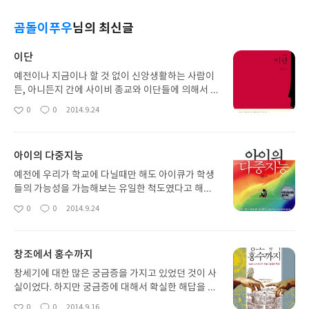
곰돌이푸우
님의 최신글
이단
예전이나 지금이나 할 것 없이 신앙생활하는 사람이
든, 아니든지 간에 사이비 종교와 이단들에 의해서 피
해를 입는 일들은 아주 비일비재한 것 같다. 이전의
0
0
2014.9.24
좋
댓
작
이단들은 그래도 비교적 온건주의 였던 모습들이 있
아
글
성
었지만, 지금의 이단들은 폭력을 동반한 사건들을 자
요
일
주 일으키고, 사회에 반도덕주의적인 모습을 보여주
아이의 다중지능
는 성향들이 아주 노골적으로 드러나고 있지 않은가
하는 모습들을 생각해 보게 되었다. 최근에 아마도 우
예전에 우리가 학교에 다닐때만 해도 아이큐가 학생
리 사회에 큰 반향을 일으킨 사건하면, 역시 세월호
들의 가능성을 가늠해보는 유일한 척도였다고 해도
사건일 것이다. 세월호를 통해서 속칭 구원파라는 이
과언이 아니었다. 그래서 이 아이큐 하나 때문에 울고
0
0
2014.9.24
좋
댓
작
단 조직이 크게 조명되기도 했고, 그들이 어떤 과정을
웃는 아이들이 얼마나 많았는지 모른다. 지금 생각해
아
글
성
밟아서 이단 사이비 단체가 되었는지에 대한 것들이
봐도 그때 시험이 언어와 수학에 관한 문제로만 구성
요
일
끊임없이 뉴스 매체를 통해서 방송되기도 했다. 그러
되었던 생각이 있다. 그러면서 그것을 얼마나 빠르게
창조에서 홍수까지
면서 이런 이단들의 모습들을 사람들이 각성하는 기
정확하게 풀어내느냐를 가지고 판단했었던 것 같다.
회가 되기도 했고, 경각심을 갖게 되는 기회가 되기도
그래서 아이큐가 높게 나오는 아이들은 웃음을 짓고,
창세기에 대한 많은 궁금증을 가지고 있었던 것이 사
했던 것 같다. 그와 동시에 이 구원파가 박옥수 계열
아이큐가 낮게 나오는 아이들은 저능아로 낙인찍히
실이었다. 하지만 궁금증에 대해서 확실한 해답을 얻
도 있고, 그들이 이전에 또별이라는 인삼차가 마치 만
는 웃지 못할 일들이 벌어지곤 했던 기억이 있다. 그
는다고 하는 것은 사실상 불가능했다고 할 수 있었다.
0
0
2014.9.16