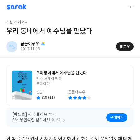
sarak
곰돌이푸우
저
기본 카테고리
장
우리 동네에서 예수님을 만났다
곰돌이푸우
팔로우
작
2012.11.13
성
일
우리동네에서 예수님을 만났다
글
맥스 루케이도 저
쓴
포이에마
이
평균
곰돌이푸우
8.9 (11)
[애드온]
사락에 리뷰 쓰고
구매하기
3% 무한적립 받으세요
더보기
이 책을 읽으면서 저자가 이야기하려고 하는 것이 무엇일까에 대해