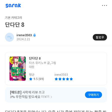
sarak
irene3503
저
기본 카테고리
장
단다단 8
irene3503
팔로우
작
2024.2.21
성
일
단다단 8
글
타츠 유키노부 글,그림
쓴
대원
이
평균
irene3503
9.5 (69)
[애드온]
사락에 리뷰 쓰고
구매하기
3% 무한적립 받으세요
더보기
단다단
권을 읽었습니다
요즘 신간 중에 재밌게 읽는 책중 하