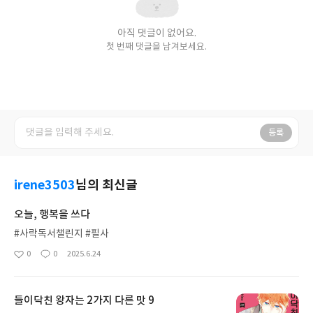
아직 댓글이 없어요.
첫 번째 댓글을 남겨보세요.
등록
irene3503
님의 최신글
오늘, 행복을 쓰다
#사락독서챌린지 #필사
0
0
2025.6.24
좋
댓
작
아
글
성
요
일
들이닥친 왕자는 2가지 다른 맛 9