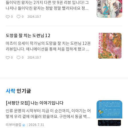
들이닥친 왕자는 2가지 다른 맛 9권 리뷰 입니다! 그
나저나 들이닥친 왕자는 정발 정말 빨리되네요 정발
안된지 천만년 된 책들이 눈에 아른거리는데 서울문
0
0
2024.10.7
좋
댓
작
화사가 힘써주길 바랍니다. 렌의 해외 출장으로 유리
아
글
성
가 외로울만한테 갑자기 기습귀국! 그러고 몇시간뒤
요
일
바로 가버렸지만 야무지게 반지까지 선물하고 갔죠~
도망을 잘 치는 도련님 12
그리고는 자연스럽게 라이브 방송에서 제품 소개는
물론 유리와의 연애까지 공개하고 신제품까지 화려
마츠이 유세이 작가님의 도망을 잘 치는 도련님 12권
하게 런칭! 항상 분량 많고 재밌어서 너무 금방 읽게
리뷰입니다. 애니메이션을 통해 처음 접하게 됐고 뒷
되네요
내용이 궁금해 만화책을 구매하게 되었습니다. 전체
0
0
2024.10.7
좋
댓
작
적인 스토리나 그림체는 일단 합격점입니다. 개인적
아
글
성
으로 관심 없는 시대 배경의 소재라 어떨까 걱정했는
요
일
데 나쁘지 않았습니다. 난세인지라 작가님 특유의 기
괴하면서 잔인한 감성이 잘 드러나네요.
사락
인기글
[서평단 모집] 나는 이야기입니다
인류 문명의 시작부터 지금 이 순간까지, 이야기는 어
떻게 우리 곁에 머물러 왔을까요. 구전에서 동굴 벽화
와 점토판을 거쳐 종이와 책으로, 그리고 오늘날 수천
별
리뷰어클럽
2026.7.31