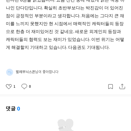
8
.
나인 단다단입니다
.
확실히 초반부보다는 박진감이 더 있어진
점이 긍정적인 부분이라고 생각합니다
.
처음에는 그다지 큰 재
미를 느끼지 못했지만 현 시점에서 매력적인 캐릭터들의 등장
으로 한층 더 재미있어진 것 같네요
.
새로운 외계인의 등장과
캐릭터들의 협력도 보는 재미가 있었습니다
.
이번 위기는 어떻
게 해결할지 기대하고 있습니다
.
다음권도 기대됩니다
.
벌레무늬스콘
님이 좋아합니다
1
0
좋
댓
작
아
글
성
요
일
댓글
0