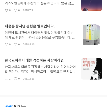
리스도인들에게 추천하고 싶은 책입니다. 많은 젊은
이들이 학교에서 진화론을 배우지만 막상 교회에서
0
0
2018.7.3
좋
댓
작
는 창조과학회의 왜곡된 메세지를 듣고 혼란을 겪습
아
글
성
니다. 그런 이들에게 종교과 과학과 공존이 가능하다
요
일
는 것을, 진화를 받아들이면서 충분히 하나님의 창조
내용은 좋지만 판형은 별로입니다.
를 믿을 수 있다는 것을 이 책은 제시하고 있습니다.
한국교회가 이러한 다양한 목소리를 수용하고 과학
이전에 도서관에서 대여해서 읽었던 책들인데 이번
에 대한 경직된 태도에서 하루 빨리 벗어나길 소망합
에 새로 판형이 나와서 소장용으로 구입했습니다. 저
니다. 이분은 과학자로서 이 책을 썼지만 신학자인 신
처럼 소장용으로 구입하시려는 분이 있다면 정말 비
0
0
2018.6.10
좋
댓
작
재신 교수가 쓴 '예수와 다윈의 동행'이라는 책도 일
추입니다. 판형이 너무 작고 위 아래 좌우 여백이 좁
아
글
성
독을 권하고 싶습니다.
아서 읽기 불편합니다. 같이 주는 케이스는 허접해서
요
일
바로 버렸네요. 이 책은 소책자 시리즈에 더 가깝습니
한국교회를 미래를 걱정하는 사람이라면
다. 내용은 더할나위 없이 좋습니다. 저자는 기독교
역사를 가르치는 교수인데 비극적인 사고를 통해 아
한국교회의 미래를 걱정하는 사람이라면 읽어보아야
내와 어머니, 아이를 잃습니다. 그리고 남은 세 아이
할 책이다. 저자는 미쉬파트라는 필명으로 딴지일보
를 키우면서 살아갑니다. 수많은 시간 동안 고뇌하고
에서 활동했던 목사님으로 딴지일보에 연재되었던
2
0
2011.2.17
좋
댓
작
하나님 앞에 몸부림치며 우러나온 삶의 진리를 담고
글들을 편집해서 이 책을 출간했다. 현재 한국교회
아
글
성
있어서 깊은 감동을 줍니다. 첫번째 책인 하나님의 뜻
에서 벌어지고 있는 여러가지 문제들 (세속주의, 물
요
일
은 우리 인생 가운데 두신 하나님의 뜻에 대한 바른
량주의, 헌금 및 교회 직분의 문제,교계 지도자들의
시각을 전달하며 두번째 책인 하나님의 침묵은 기도
문제 등)을 비판하고 성경적인 대안을 제시하고 있
에 대한 우리의 생각을 재고하는 데 도움이 됩니다.
다.그리스도인이라면 어떻게 살아야 하고 참된 교회
세번째 책인 하나님의 은혜는 비극적인 사고를 겪고
의 모습이 무엇인지 목말라 하며 고민하는 사람이라
사락
인기글