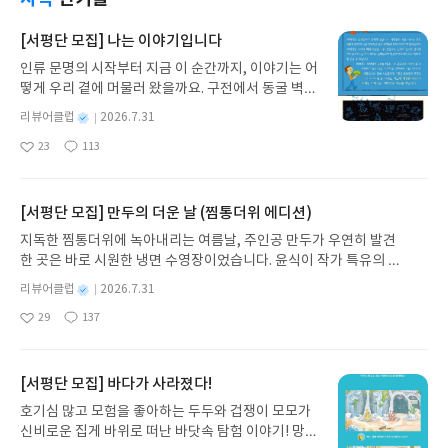
오랜 시간이 흐른 뒤 인생을 돌아보며 어떠한 환경과
면 꼭 한번 읽어봐야할 책이다.
사건이라도 하나님의 은혜를 제한할 수 없다는 깊은
[서평단 모집] 나는 이야기입니다
진리를 깨닫고 해줍니다. 책 자체는 정말 강추하고 싶
인류 문명의 시작부터 지금 이 순간까지, 이야기는 어
습니다. 다만 소장용으로 구입하고 싶으신 분들은 차
떻게 우리 곁에 머물러 왔을까요. 구전에서 동굴 벽화
라리 이전에 출간되었던 양장본을 구매하시는 것을
와 점토판을 거쳐 종이와 책으로, 그리고 오늘날 수천
추천하고 싶네요.
별
리뷰어클럽
2026.7.31
권의 인쇄본으로 이어지는 이야기의 여정을 따라가
명
작
23
113
는 그림책입니다. 때로는 즐거움을, 때로는 위로를,
좋
댓
작
성
아
글
성
때로는 두려움의 대상이 되기도 했던 이야기가 우리
일
요
일
일상에 어떻게 녹아들어 있는지 되짚어보며 이야기
가 지닌 본질적 가치와 이야기를 누리는 기쁨을 다시
[서평단 모집] 만두의 더운 날 (찜통더위 에디션)
발견하게 합니다.나는 이야기입니다글쓴이댄 야카리
지독한 찜통더위에 녹아내리는 여름날, 주인공 만두가 우연히 발견
노 글/유수현 역출판사소원나무 예스24 바로가기 닫
한 곳은 바로 시원한 냉면 수영장이었습니다. 윤식이 작가 특유의 유
기모집인원 : 10명신청기간 : 2026.07.31 ~ 2026.0
머러스한 캐릭터와 밝은 색감으로 그려낸 이 국내 창작 그림책은 무
8.04발표일자 : 2026.08.06리뷰 작성기한 : 도서/상
별
리뷰어클럽
2026.7.31
더위에 지친 독자들에게 상상만으로도 더위가 싹 가시는 통쾌한 탈출
명
작
품 받고 2주 이내 ▶ 주소/연락처 업데이트 : 신청 전
29
137
구를 선사합니다. 소원나무 베스트셀러 시리즈의 세 번째 이야기로,
좋
댓
작
성
상품 받으실 주소/연락처를 업데이트 해주세요! (선
아
글
성
만두가 풍덩 빠진 차가운 냉면 물결 속에서 짜릿한 여름 해방감을 만
일
정 후 수정 불가)▶ 서평단 신청 방법 : 기대평 댓글을
요
일
끽하는 모습이 마음속까지 시원하게 파고듭니다.만두의 더운 날 (찜
작성해주세요! 먼저 작성한 리뷰를 올려주시면 당첨
통더위 에디션)글쓴이윤식이 저출판사소원나무 예스24 바로가기 닫
[서평단 모집] 바다가 사라졌다!
확률이 올라갑니다!! ※ 신청 전, 꼭 확인해주세요!-
기모집인원 : 5명신청기간 : 2026.07.31 ~ 2026.08.04발표일자 : 20
'사락' 개설 후, 이 글의 댓글로 신청해주세요.- 기존
호기심 많고 모험을 좋아하는 두두와 겁쟁이 모모가
26.08.06리뷰 작성기한 : 도서/상품 받고 2주 이내 ▶ 주소/연락처 업
YES블로그는 '사락'으로 개편되어 별도로 개설하지
신비로운 집게 바위로 떠난 바닷속 탐험 이야기! 망둥
데이트 : 신청 전 상품 받으실 주소/연락처를 업데이트 해주세요! (선