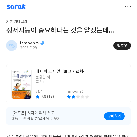
sarak
ismoon75
저
기본 카테고리
장
정서지능이 중요하다는 것을 알겠는데...
ismoon75
팔로우
작
2008.7.29
성
일
내 아이 크게 멀리보고 가르쳐라
글
문용린 저
쓴
북스넛
이
평균
ismoon75
7.9 (17)
[애드온]
사락에 리뷰 쓰고
구매하기
3% 무한적립 받으세요
더보기