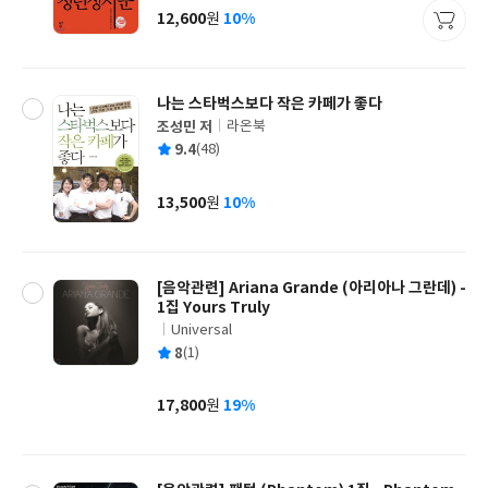
사
12,600
10%
원
가
격
나는 스타벅스보다 작은 카페가 좋다
조성민 저
라온북
글
평
9.4
(48)
쓴
출
균
이
판
사
13,500
10%
원
가
격
[음악관련] Ariana Grande (아리아나 그란데) -
1집 Yours Truly
Universal
글
평
8
(1)
쓴
출
균
이
판
사
17,800
19%
원
가
격