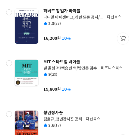
하버드 창업가 바이블
다니엘 아이젠버그,캐런 딜론 공저/
다산북스
글
유정식 역
평
8.3
(33)
쓴
출
균
이
판
사
16,200
10%
원
가
격
MIT 스타트업 바이블
빌 올렛 저/백승빈 역/방건동 감수
비즈니스북스
글
평
9
(29)
쓴
출
균
이
판
사
19,800
10%
원
가
격
청년장사꾼
김윤규,청년장사꾼 공저
다산북스
글
평
8.6
(17)
쓴
출
균
이
판