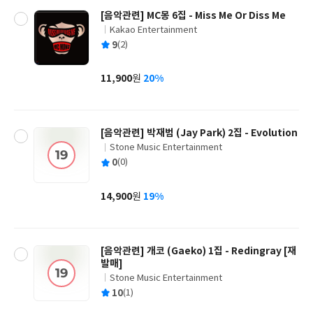
[음악관련] MC몽 6집 - Miss Me Or Diss Me
Kakao Entertainment
글
평
9
(2)
쓴
출
균
이
판
사
11,900
20%
원
가
격
[음악관련] 박재범 (Jay Park) 2집 - Evolution
Stone Music Entertainment
글
평
0
(0)
쓴
출
균
이
판
사
14,900
19%
원
가
격
[음악관련] 개코 (Gaeko) 1집 - Redingray [재
발매]
Stone Music Entertainment
글
평
10
(1)
쓴
출
균
이
판