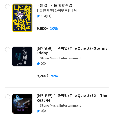
나를 찾아가는 힙합 수업
김봉현 저/더 콰이엇 추천
탐
글
평
8.4
(11)
쓴
출
균
이
판
사
9,900
10%
원
가
격
[음악관련] 더 콰이엇 (The Quiett) - Stormy
Friday
Stone Music Entertainment
글
평
0
(0)
쓴
출
균
이
판
사
9,200
20%
원
가
격
[음악관련] 더 콰이엇 (The Quiett) 3집 - The
Real Me
Stone Music Entertainment
글
평
0
(0)
쓴
출