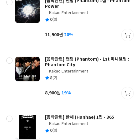
[음악관련] 팬텀 (Phantom) 1집 - Phantom
Power
Kakao Entertainment
글
평
0
(0)
쓴
출
균
이
판
사
11,900
20%
원
가
격
[음악관련] 팬텀 (Phantom) - 1st 미니앨범 :
Phantom City
Kakao Entertainment
글
평
8
(2)
쓴
출
균
이
판
사
8,900
19%
원
가
격
[음악관련] 한해 (Hanhae) 1집 - 365
Kakao Entertainment
글
평
0
(0)
쓴
출
균
이
판