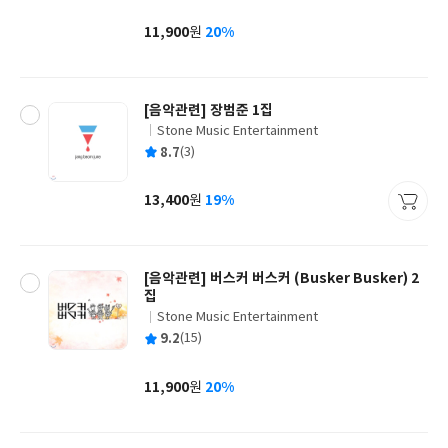
균
이
판
사
11,900
20%
원
가
격
[음악관련] 장범준 1집
Stone Music Entertainment
글
평
8.7
(3)
쓴
출
균
이
판
사
13,400
19%
원
가
격
[음악관련] 버스커 버스커 (Busker Busker) 2
집
Stone Music Entertainment
글
평
9.2
(15)
쓴
출
균
이
판
사
11,900
20%
원
가
격