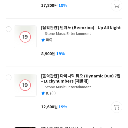
사
17,800
19%
원
가
격
[음악관련] 빈지노 (Beenzino) - Up All Night
Stone Music Entertainment
글
평
0
(0)
쓴
출
균
이
판
사
8,900
19%
원
가
격
[음악관련] 다이나믹 듀오 (Dynamic Duo) 7집
- Luckynumbers [재발매]
Stone Music Entertainment
글
평
8.7
(3)
쓴
출
균
이
판
사
12,600
19%
원
가
격