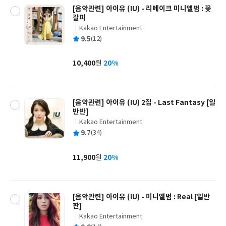
[음악관련] 아이유 (IU) - 리메이크 미니앨범 : 꽃
갈피
Kakao Entertainment
글
평
9.5
(12)
쓴
출
균
이
판
사
10,400
20%
원
가
격
[음악관련] 아이유 (IU) 2집 - Last Fantasy [일
반반]
Kakao Entertainment
글
평
9.7
(34)
쓴
출
균
이
판
사
11,900
20%
원
가
격
[음악관련] 아이유 (IU) - 미니앨범 : Real [일반
판]
Kakao Entertainment
글