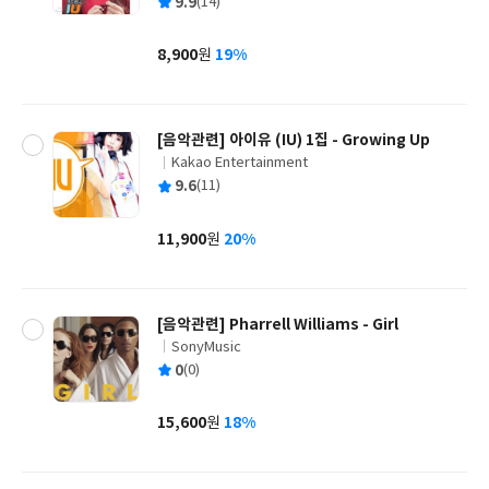
평
9.9
(14)
쓴
출
균
이
판
사
8,900
19%
원
가
격
[음악관련] 아이유 (IU) 1집 - Growing Up
Kakao Entertainment
글
평
9.6
(11)
쓴
출
균
이
판
사
11,900
20%
원
가
격
[음악관련] Pharrell Williams - Girl
SonyMusic
글
평
0
(0)
쓴
출
균
이
판
사
15,600
18%
원
가
격