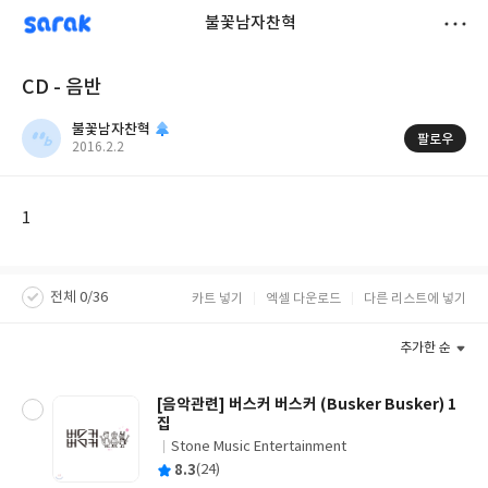
sarak
불꽃남자찬혁
저
CD - 음반
장
불꽃남자찬혁
팔로우
작
2016.2.2
성
일
1
전체 0/36
카트 넣기
엑셀 다운로드
다른 리스트에 넣기
추가한 순
[음악관련] 버스커 버스커 (Busker Busker) 1
집
Stone Music Entertainment
글
평
8.3
(24)
쓴
출