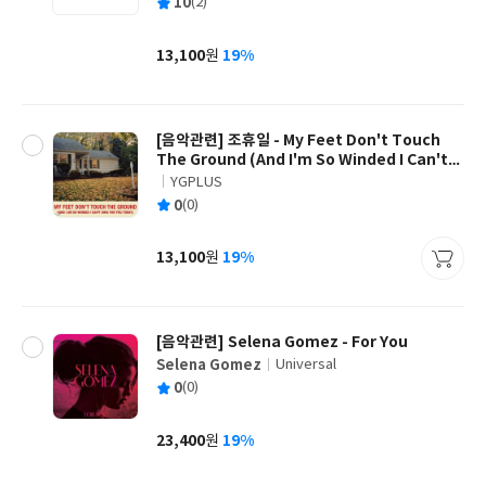
평
10
(2)
쓴
출
균
이
판
사
13,100
19%
원
가
격
[음악관련] 조휴일 - My Feet Don't Touch
The Ground (And I'm So Winded I Can't
Sing For You Today)
YGPLUS
글
평
0
(0)
쓴
출
균
이
판
사
13,100
19%
원
가
격
[음악관련] Selena Gomez - For You
Selena Gomez
Universal
글
평
0
(0)
쓴
출
균
이
판
사
23,400
19%
원
가
격