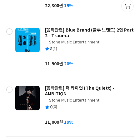
사
22,300
19%
원
가
격
[음악관련] Blue Brand (블루 브랜드) 2집 Part
2 - Trauma
Stone Music Entertainment
글
평
8
(1)
쓴
출
균
이
판
사
11,900
20%
원
가
격
[음악관련] 더 콰이엇 (The Quiett) -
AMBITIQN
Stone Music Entertainment
글
평
0
(0)
쓴
출
균
이
판
사
11,000
19%
원
가
격