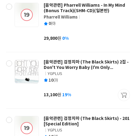
[음악관련] Pharrell Williams - In My Mind
(Bonus Track)(SHM-CD)(일본반)
Pharrell Williams
글
평
0
(0)
쓴
출
균
이
판
사
29,800
0%
원
가
격
[음악관련] 검정치마 (The Black Skirts) 2집 -
Don't You Worry Baby (I'm Only
Swimming)
YGPLUS
글
평
10
(3)
쓴
출
균
이
판
사
13,100
19%
원
가
격
[음악관련] 검정치마 (The Black Skirts) - 201
[Special Edition]
YGPLUS
글