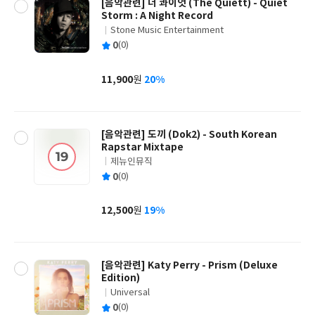
[음악관련] 더 콰이엇 (The Quiett) - Quiet
Storm : A Night Record
Stone Music Entertainment
글
평
0
(0)
쓴
출
균
이
판
사
11,900
20%
원
가
격
[음악관련] 도끼 (Dok2) - South Korean
Rapstar Mixtape
제뉴인뮤직
글
평
0
(0)
쓴
출
균
이
판
사
12,500
19%
원
가
격
[음악관련] Katy Perry - Prism (Deluxe
Edition)
Universal
글
평
0
(0)
쓴
출