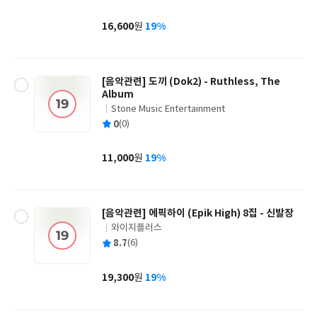
균
이
판
사
16,600
19%
원
가
격
[음악관련] 도끼 (Dok2) - Ruthless, The
Album
Stone Music Entertainment
글
평
0
(0)
쓴
출
균
이
판
사
11,000
19%
원
가
격
[음악관련] 에픽하이 (Epik High) 8집 - 신발장
와이지플러스
글
평
8.7
(6)
쓴
출
균
이
판
사
19,300
19%
원
가
격