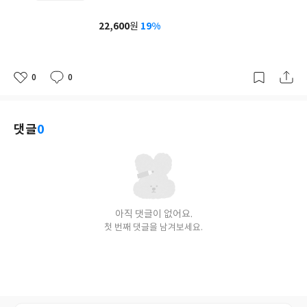
균
이
판
사
22,600
19%
원
가
격
0
0
좋
댓
작
아
글
성
요
일
댓글
0
아직 댓글이 없어요.
첫 번째 댓글을 남겨보세요.