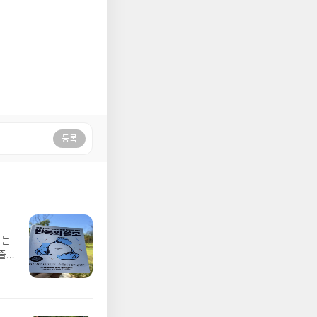
등록
띄는
줄
 다
과 궤
기
의