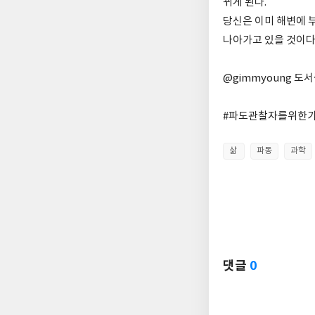
뀌게 된다.
당신은 이미 해변에 부
나아가고 있을 것이다
@gimmyoung 도
#파도관찰자를위한가이
삶
파동
과학
댓글
0