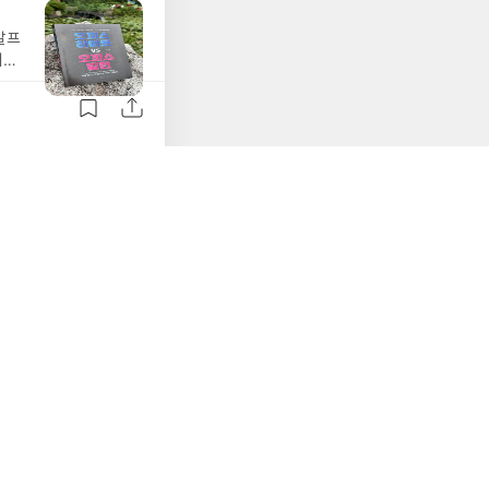
어의
책은
알프
,작
에서
품게
생
주
 비
 만
 상
경청
 오
하루
고,
직도
릴
어
 매
 오
하게
저
안는
 행
장
싶은
켜내
년생
 조
료,
람들
서
에
기
때
디세
 있
나간
워