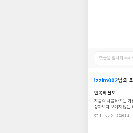
izzim002
님의 
반복의 쓸모
지금의 나를 바꾸는 가
성과보다 보이지 않는 
단단한 문장들을 건네준
1
0
2026.8.2
좋
댓
작
시 깨닫게 된다.“언어는
아
글
성
도를 정한다.”(본문 
요
일
자신에게 힘을 실어줄 