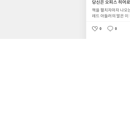
당신은 오피스 히어
언어」 206쪽)좋은 
무게와 온기를 통해다정
책을 펼치자마자 나오는
나의 루틴이 헛된 길로
레드 아들러의 말은 이
은 반복을 이어간다.하루
는 업무 능력만큼이나 
1
0
2026.7.19
좋
댓
작
해 준 고마운 책!#반
기고, 반대로 서로를 
0
0
아
글
성
좋
댓
작
하는 다양한 인간관계를
요
일
아
글
성
난하거나 단순히 좋은 
요
일
더 괜찮은 어른이 되기
들고 어떤 태도가 갈등
대를 바꾸려 하기보다 
“나이가 들면 어른이 
은 특별한 능력이 아니
해에서 출발한다. 나이
중 가장 많은 시간을 
사소한 말 한마디에도 
0
0
2026.7.16
좋
댓
작
건강하게 성장할 수 있
까?”라는 질문을 품은
아
글
성
진다는 점을 이 책은 
달리지 않으려 하면서도
요
일
피스 히어로인가요, 아
바라본다. 타인의 말에
나 자신을 돌아보라는 
다. 그래서 책장을 넘
동 하나가 상처가 될 
강조하는 것은 ‘자신의
사람이다. 이 책은 직
는 사람이 결국 더 괜
사락
인기글
은 물론, 오랜 직장 생
금 더 나은 사람이 되
더 좋은 리더가 될 수 있
에게 깊은 위로를 전한
[서평단 모집] 한권
증정을 통해 작성했습
서는 이런 문장을 만난다
크리스토퍼 놀란 감독의
반사적으로 내뱉는 말이
우스는 고향 이타케로 
다.’(152쪽)고통은 