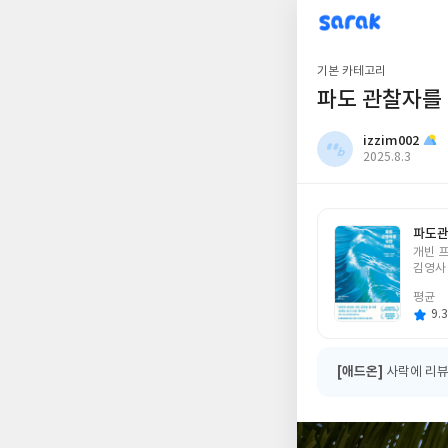
sarak
izzim002
기본 카테고리
파도 관찰자를
izzim002
작
2025.8.3
성
일
파도관
글
개빈 
쓴
김영사
이
평균
9.3
[애드온]
사락에 리뷰