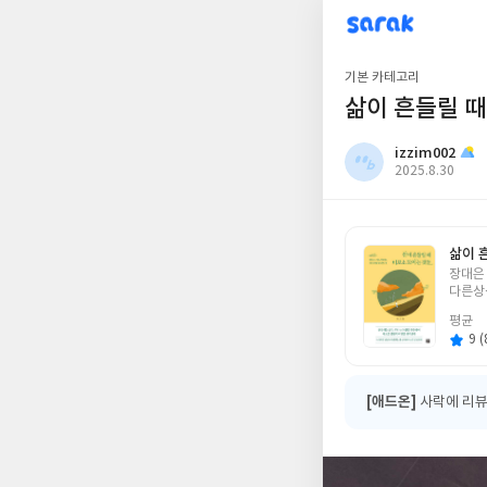
sarak
izzim002
기본 카테고리
삶이 흔들릴 때
izzim002
작
2025.8.30
성
일
삶이 
글
장대은
쓴
다른상
이
평균
9 (
[애드온]
사락에 리뷰