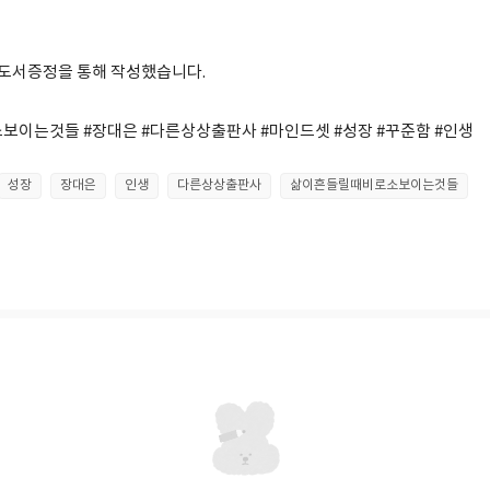
ng 도서증정을 통해 작성했습니다.
이는것들 #장대은 #다른상상출판사 #마인드셋 #성장 #꾸준함 #인생
성장
장대은
인생
다른상상출판사
삶이흔들릴때비로소보이는것들