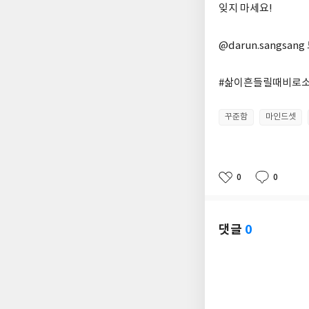
잊지 마세요!
@darun.sangsa
#삶이흔들릴때비로소보
꾸준함
마인드셋
0
0
좋
댓
작
아
글
성
요
일
댓글
0