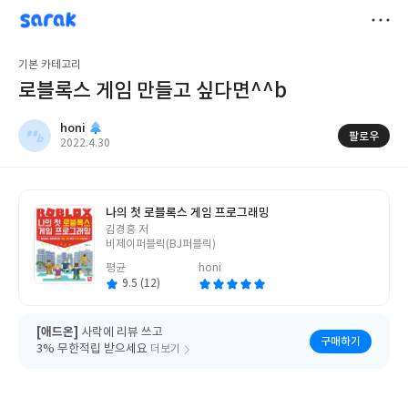
sarak
honi
저
기본 카테고리
장
로블록스 게임 만들고 싶다면^^b
honi
팔로우
작
2022.4.30
성
일
나의 첫 로블록스 게임 프로그래밍
글
김경흥 저
쓴
비제이퍼블릭(BJ퍼블릭)
이
평균
honi
9.5 (12)
[애드온]
사락에 리뷰 쓰고
구매하기
3% 무한적립 받으세요
더보기