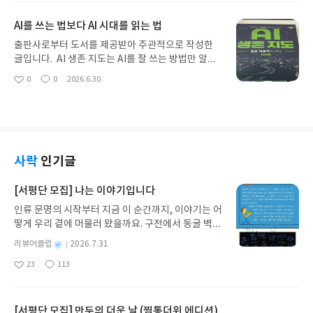
는 정도였다. 클로드 역시 채팅창에서 답을 얻는 도구
요
일
하게 다가왔다. 좋은 아이디어는 특별한 사람만 떠올
로만 생각했다. 클로드 올인원 with 코워크 코드 디
AI를 쓰는 법보다 AI 시대를 읽는 법
리는 것이 아니라 평소의 경험을 얼마나 주의 깊게 바
자인을 읽으며 가장 크게 달라진 점은 클로드에 무엇
라보느냐에 따라 달라질 수 있다는 생각이 들었다.
을 물어볼지가 아니라 어떤 일을 어떤 방식으로 맡길
출판사로부터 도서를 제공받아 주관적으로 작성한
바이브코딩은 코딩을 모르는 사람도 인공지능과 대
지를 생각하게 되었다는 것이다.책은 클로드의 기본
글입니다. AI 생존 지도는 AI를 잘 쓰는 방법만 알려
화하며 아이디어를 제품의 형태로 구현할 수 있게 한
적인 특징과 설정부터 차근차근 설명한다. 채팅과 코
주는 책일 거라고 생각했는데 읽고 나니 생각보다 오
0
0
2026.6.30
다. 그렇다고 인공지능이 모든 일을 대신해 준다는 식
좋
댓
작
워크와 코드와 디자인이 어떻게 다른지 살펴보고 작
래 마음에 남는 책이었다. 요즘 AI 이야기는 너무 빠
아
글
성
으로 설명하지는 않습니다. 무엇을 만들 것인지 결정
업의 성격에 따라 적절한 방법을 고를 수 있도록 안내
르게 쏟아져서 오히려 무엇을 봐야 할지 모를 때가 많
요
일
하고 누구의 어떤 문제를 해결할 것인지 판단하는 일
한다. 여러 기능을 한꺼번에 나열하기보다 각 기능을
은데, 이 책은 그 흐름을 한 번 멈춰서 바라보게 해 주
은 여전히 사람의 몫이기 때문에 도구가 쉬워질수록
언제 사용하면 좋은지 알려 주기 때문에 처음 접하는
었다. 책을 읽으며 가장 먼저 들었던 생각은 AI가 단
질문을 구체적으로 만들고 방향을 정하는 능력이 더
사람도 흐름을 놓치지 않고 읽을 수 있었다.가장 현실
순히 새로운 기술 하나로 끝나는 문제가 아니라는 점
중요해진다는 점이 인상적이었습니다. 제품을 만드
적으로 다가온 부분은 문서 업무를 다루는 내용이었
이었다. 알파고와 챗GPT 이후로 많은 사람이 AI를
사락
인기글
는 데서 멈추지 않고 고객을 모으는 마케팅과 첫 매출
다. 이메일과 공지문을 다듬고 미팅 메모를 회의록으
체감하게 되었지만, 그 뒤에는 오랜 기술의 변화와 기
을 더 큰 수익 구조로 확장하는 과정까지 이어지는 구
로 정리하며 여러 문서를 같은 형식으로 맞추는 과정
업들의 경쟁, 자본의 움직임이 함께 놓여 있었다. 평
[서평단 모집] 나는 이야기입니다
성도 흥미로웠습니다. 아이디어가 있어도 실행하지
은 실제 업무에서 자주 마주치는 일이다. 단순히 결과
소에는 AI를 편한 도구 정도로만 생각했는데, 이 책을
못하거나 무언가를 만들어 놓고 알리는 방법을 몰라
인류 문명의 시작부터 지금 이 순간까지, 이야기는 어
를 만들어 내는 데 그치지 않고 수신자와 말투를 조정
따라가다 보니 내가 쓰는 도구의 뒤편에 훨씬 큰 구조
포기하는 경우가 많은데, 이 책은 문제 발견과 제작과
떻게 우리 곁에 머물러 왔을까요. 구전에서 동굴 벽화
하고 출처와 기준 날짜를 확인하며 사실과 추정을 구
가 있다는 사실을 새삼 느끼게 되었다. 특히 인상적
판매와 확장이 따로 떨어진 일이 아니라 하나의 흐름
와 점토판을 거쳐 종이와 책으로, 그리고 오늘날 수천
분하는 과정까지 다룬 점이 인상적이었다. 인공지능
이었던 부분은 AI 시대를 막연한 기회나 위기로만 말
별
리뷰어클럽
2026.7.31
이라는 사실을 보여 줍니다. 개인적으로 가장 오래
권의 인쇄본으로 이어지는 이야기의 여정을 따라가
이 내놓은 답을 그대로 사용하는 것이 아니라 사람이
하지 않는다는 점이었다. 책은 엔비디아, 클라우드,
명
작
남은 것은 완벽하게 준비된 뒤에 시작하려는 태도를
23
113
는 그림책입니다. 때로는 즐거움을, 때로는 위로를,
무엇을 확인해야 하는지도 함께 배울 수 있었다.코워
데이터, 브라우저, 운영체제 같은 흐름을 다루면서
좋
댓
작
성
돌아보게 한 부분이었다. 새로운 일을 생각할 때마다
아
글
성
때로는 두려움의 대상이 되기도 했던 이야기가 우리
크와 코드를 활용해 문서 묶음과 폴더를 다루는 부분
누가 이 시대의 중심을 차지하고 있는지 생각하게 한
일
요
일
능력이 부족하고 시간이 없다는 이유부터 떠올리곤
일상에 어떻게 녹아들어 있는지 되짚어보며 이야기
에서는 업무 자동화가 생각보다 가까운 곳에 있다는
다. 나는 그 부분을 읽으면서 AI 경쟁이 단순히 더 똑
했다. 그러나 변화된 환경에서는 모든 것을 혼자 배운
가 지닌 본질적 가치와 이야기를 누리는 기쁨을 다시
느낌을 받았다. 특히 원본을 바로 수정하지 않고 복사
[서평단 모집] 만두의 더운 날 (찜통더위 에디션)
똑한 기술을 만드는 싸움이 아니라 사람들이 정보를