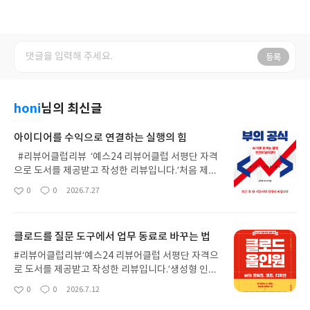
등록
honi
님의 최신글
아이디어를 수익으로 연결하는 실행의 힘
#리뷰어클럽리뷰 ‘예스24 리뷰어클럽 서평단 자격
으로 도서를 제공받고 작성한 리뷰입니다.’처음 제목
을 보았을 때는 바이브코딩을 이용해 빠르게 돈을 버
0
0
2026.7.27
좋
댓
작
는 방법을 소개하는 책이라고 생각했습니다. 최근 인
아
글
성
공지능과 수익화를 연결한 이야기가 워낙 많다 보니
요
일
큰 기대보다는 약간의 경계심을 가지고 읽기 시작했
클로드를 질문 도구에서 업무 동료로 바꾸는 법
습니다. 하지만 이 책이 강조하는 핵심은 특정 도구를
능숙하게 사용하는 기술보다 문제를 발견하고 실제
#리뷰어클럽리뷰‘예스24 리뷰어클럽 서평단 자격으
결과물로 만들어 내는 실행력에 가까웠습니다. 책은
로 도서를 제공받고 작성한 리뷰입니다.’생성형 인공
일상에서 문제를 발견하는 방법부터 시작하는데, 자
지능을 사용하면서도 활용 범위는 늘 비슷했다. 궁금
0
0
2026.7.12
좋
댓
작
신이 겪은 불편이나 결핍을 그냥 지나치지 않고 다른
한 내용을 질문하거나 문장을 다듬고 긴 글을 요약하
아
글
성
사람에게도 필요한 해결책으로 바꾸는 과정이 중요