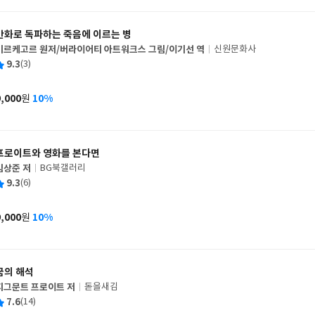
격
만화로 독파하는 죽음에 이르는 병
키르케고르 원저/버라이어티 아트워크스 그림/이기선 역
신원문화사
글
평
9.3
(3)
쓴
출
균
이
판
사
9,000
10%
원
가
격
프로이트와 영화를 본다면
김상준 저
BG북갤러리
글
평
9.3
(6)
쓴
출
균
이
판
사
9,000
10%
원
가
격
꿈의 해석
지그문트 프로이트 저
돋을새김
글
평
7.6
(14)
쓴
출
균