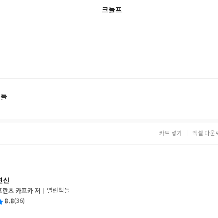
크눌프
책들
카트 넣기
엑셀 다운
변신
프란츠 카프카 저
열린책들
글
평
8.8
(36)
쓴
출
균
이
판