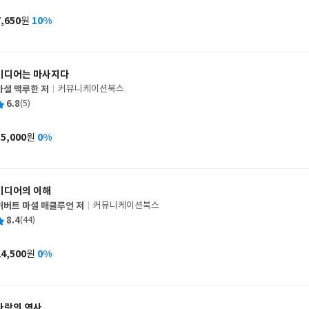
이
판
사
7,650
10%
원
가
격
미디어는 마사지다
마셜 맥루한 저
커뮤니케이션북스
글
평
6.8
(5)
쓴
출
균
이
판
사
15,000
0%
원
가
격
미디어의 이해
허버트 마셜 매클루언 저
커뮤니케이션북스
글
평
8.4
(44)
쓴
출
균
이
판
사
24,500
0%
원
가
격
사랑의 역사