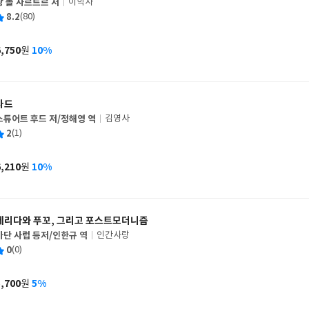
장 폴 사르트르 저
이학사
글
평
8.2
(80)
쓴
출
균
이
판
사
6,750
10%
원
가
격
사드
스튜어트 후드 저/정해영 역
김영사
글
평
2
(1)
쓴
출
균
이
판
사
6,210
10%
원
가
격
데리다와 푸꼬, 그리고 포스트모더니즘
마단 사럽 등저/인한규 역
인간사랑
글
평
0
(0)
쓴
출
균
이
판
사
5,700
5%
원
가
격