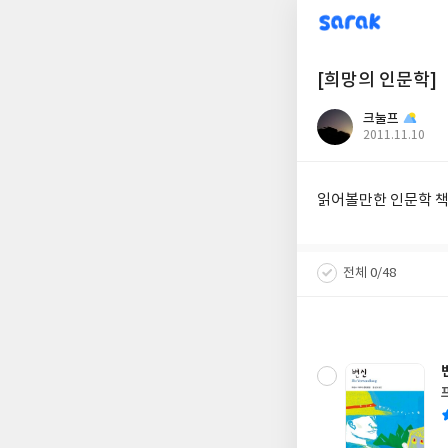
sarak
[희망의 인문학]
크눌프
작
2011.11.10
성
일
읽어볼만한 인문학 
전체 0/48