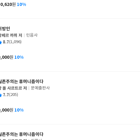
사
10,620
10%
원
가
격
이방인
알베르 까뮈 저
민음사
글
평
8.7
(1,096)
쓴
출
균
이
판
사
9,000
10%
원
가
격
실존주의는 휴머니즘이다
장 폴 사르트르 저
문예출판사
글
평
7.7
(205)
쓴
출
균
이
판
사
9,000
10%
원
가
격
실존주의는 휴머니즘이다