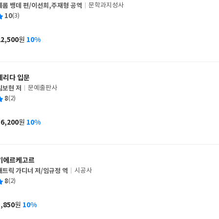
제롬 뱅데 편/이선희,주재형 공역
문학과지성사
글
평
10
(3)
쓴
출
균
이
판
사
22,500
10%
원
가
격
데리다 입문
김보현 저
문예출판사
글
평
8
(2)
쓴
출
균
이
판
사
16,200
10%
원
가
격
키에르케고르
패트릭 가디너 저/임규정 역
시공사
글
평
8
(2)
쓴
출
균
이
판
사
5,850
10%
원
가