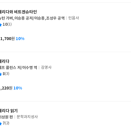
데리다와 비트겐슈타인
뉴턴 가버,이승종 공저/이승종,조성우 공역
민음사
글
평
10
(1)
쓴
출
균
이
판
사
11,700
10%
원
가
격
데리다
제프 콜린스 저/이수명 역
김영사
글
평
8
(3)
쓴
출
균
이
판
사
5,220
10%
원
가
격
데리다 읽기
이성원 편
문학과지성사
글
평
7
(2)
쓴
출
균
이
판