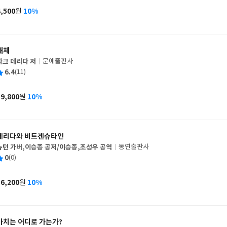
사
4,500
10%
원
가
격
해체
자크 데리다 저
문예출판사
글
평
6.4
(11)
쓴
출
균
이
판
사
19,800
10%
원
가
격
데리다와 비트겐슈타인
뉴턴 가버,이승종 공저/이승종,조성우 공역
동연출판사
글
평
0
(0)
쓴
출
균
이
판
사
16,200
10%
원
가
격
가치는 어디로 가는가?