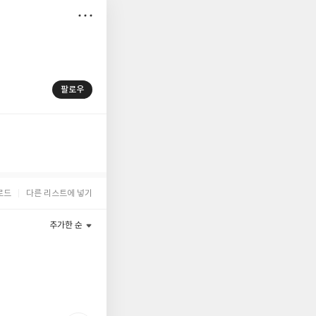
저
장
팔로우
로드
다른 리스트에 넣기
추가한 순