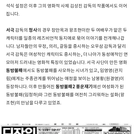
석식 설정은 이후 그의 영화적 사제 김상진 감독의 작품에서도 이어
집니다.
서극
청사
감독의
의 경우 장만옥과 왕조현이란 두 여배우가 맡은 두
캐릭터를 일종의 레즈비언적 동지애로 묶어 이야기를 전개해나갑
니다. 남자들만의 우정, 의리, 갈등을 중시하는 오우삼 감독과 달리
서극 감독은 여성적인 캐릭터도 중시하는, 더 나아가 동성애적인 면
모마저 드러내는 영화적 특징이 있었습니다. 서극 사단이 만든 영화
동방불패
에서도 동방불패를 사모하는 시녀가 있고, 임영영(관지
림)에게는 주종관계를 뛰어넘는 애정을 보이는 남봉황(원결영)이
동방불패2 풍운재기
등장하니다. 이후 만들어진
에선 여성화가 된
동방불패(임청하)와 그런 동방불패를 여전히 그리워하는 설화(왕
조현)의 만남을 다루고 있었죠.