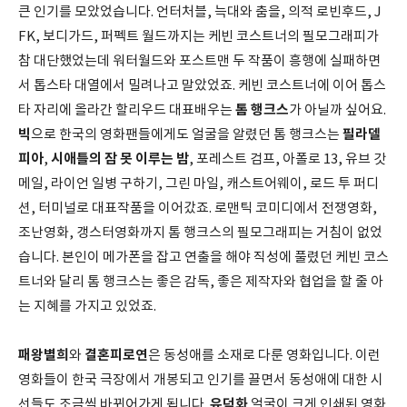
큰 인기를 모았었습니다. 언터처블, 늑대와 춤을, 의적 로빈후드, J
FK, 보디가드, 퍼펙트 월드까지는 케빈 코스트너의 필모그래피가
참 대단했었는데 워터월드와 포스트맨 두 작품이 흥행에 실패하면
서 톱스타 대열에서 밀려나고 말았었죠. 케빈 코스트너에 이어 톱스
톰 행크스
타 자리에 올라간 할리우드 대표배우는
가 아닐까 싶어요.
빅
필라델
으로 한국의 영화팬들에게도 얼굴을 알렸던 톰 행크스는
피아
시애틀의 잠 못 이루는 밤
,
, 포레스트 검프, 아폴로 13, 유브 갓
메일, 라이언 일병 구하기, 그린 마일, 캐스트어웨이, 로드 투 퍼디
션, 터미널로 대표작품을 이어갔죠. 로맨틱 코미디에서 전쟁영화,
조난영화, 갱스터영화까지 톰 행크스의 필모그래피는 거침이 없었
습니다. 본인이 메가폰을 잡고 연출을 해야 직성에 풀렸던 케빈 코스
트너와 달리 톰 행크스는 좋은 감독, 좋은 제작자와 협업을 할 줄 아
는 지혜를 가지고 있었죠.
패왕별희
결혼피로연
와
은 동성애를 소재로 다룬 영화입니다. 이런
영화들이 한국 극장에서 개봉되고 인기를 끌면서 동성애에 대한 시
유덕화
선들도 조금씩 바뀌어가게 됩니다.
얼굴이 크게 인쇄된 영화