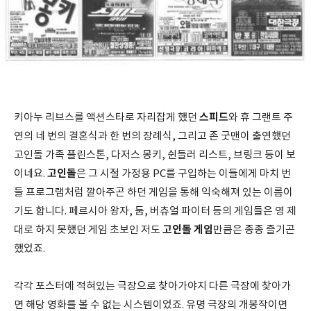
스피드
키아누 리브스를 액션스타로 자리잡게 했던
와 휴 그랜트 주
연의 네 번의 결혼식과 한 번의 장례식, 그리고 존 굿맨이 출연했던
고인돌 가족 플린스톤, 다저스 몽키, 쉰들러 리스트, 브링크 등이 보
고인돌
이네요.
은 그 시절 가정용 PC를 구입하는 이들에게 마치 번
들 프로그램처럼 깔아주곤 하던 게임을 통해 익숙해져 있는 이름이
기도 합니다. 페르시아 왕자, 둠, 버츄얼 파이터 등의 게임들은 영 제
고인돌
게임
대로 하지 못했던 게임 초보인 저도
만큼은 종종 즐기곤
했었죠.
각각 포스터에 적혀있는 극장으로 찾아가야지 다른 극장에 찾아가
면 해당 영화를 볼 수 없는 시스템이었죠. 유명 극장의 개봉작이면