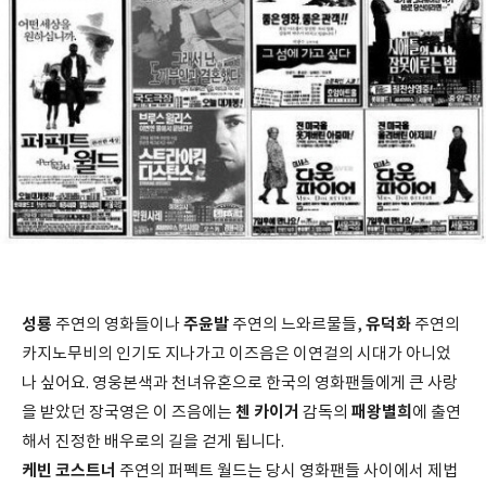
성룡
주윤발
유덕화
주연의 영화들이나
주연의 느와르물들,
주연의
카지노무비의 인기도 지나가고 이즈음은 이연걸의 시대가 아니었
나 싶어요. 영웅본색과 천녀유혼으로 한국의 영화팬들에게 큰 사랑
첸 카이거
패왕별희
을 받았던 장국영은 이 즈음에는
감독의
에 출연
해서 진정한 배우로의 길을 걷게 됩니다.
케빈 코스트너
주연의 퍼펙트 월드는 당시 영화팬들 사이에서 제법