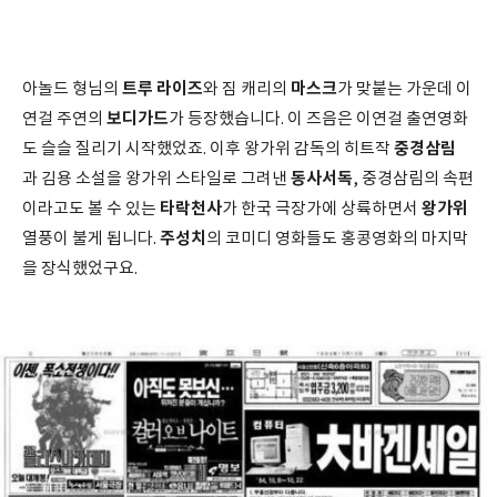
트루 라이즈
마스크
아놀드 형님의
와 짐 캐리의
가 맞붙는 가운데 이
보디가드
연걸 주연의
가 등장했습니다. 이 즈음은 이연걸 출연영화
중경삼림
도 슬슬 질리기 시작했었죠. 이후 왕가위 감독의 히트작
동사서독
과 김용 소설을 왕가위 스타일로 그려낸
, 중경삼림의 속편
타락천사
왕가위
이라고도 볼 수 있는
가 한국 극장가에 상륙하면서
주성치
열풍이 불게 됩니다.
의 코미디 영화들도 홍콩영화의 마지막
을 장식했었구요.