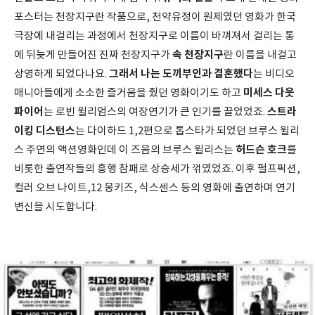
포스터는 천장지구란 작품으로, 천약유정이 원제였던 영화가 한국
극장에 내걸리는 과정에서 천장지구로 이름이 바껴져서 걸리는 통
속 천장지구
에 뒤늦게 만들어진 진짜 천장지구가
란 이름을 내걸고
그래서 나는 도끼부인과 결혼했다
상영하게 되었다나요.
는 비디오
미세스 다웃
매니아들에게 소소한 즐거움을 줬던 영화이기도 하고
파이어
스트라
는 로빈 윌리엄스의 여장연기가 큰 인기를 끌었었죠.
이킹 디스턴스
는 다이하드 1,2편으로 톱스타가 되었던 브루스 윌리
허드슨 호크
스 주연의 액션영화인데 이 즈음의 브루스 윌리스는
를
비롯한 출연작들의 흥행 참패로 상승세가 꺾였었죠. 이후 펄프픽션,
컬러 오브 나이트,12 몽키즈, 식스센스 등의 영화에 출연하며 연기
변신을 시도합니다.