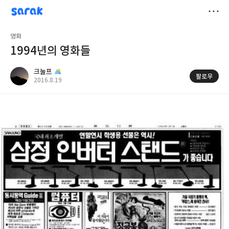
sarak
크눌프
저
영화
장
1994년의 영화들
크눌프
팔로우
공
2016.8.19
개
작
여
성
부
일