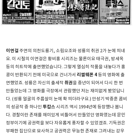
이연걸
주연의 의천도룡기, 소림오조와 성룡의 취권 2가 눈에 띄네
요. 이 시절의 이연걸은 황비홍 시리즈는 물론이요 태극권, 방세옥
등의 히트작에 출연했었습니다. 그렇게 열심히 작품을 내놓다가 홍
리썰웨폰 4
콩이 반환되기 전에 미국으로 건너가서
등의 영화에 출
취권
연했었죠. 성룡은 자신의 출세작
을 중년이 되어서 다시 한 번
만들었는데 그 영화를 극장에서 관람했던 저는 재미없게 봤었답니
다. (성룡 얼굴의 주름살이 눈에 확 띄더라구요.) 안성기 박중훈 콤비
투캅스
의 성공작 중 하나인
시리즈 역시 1994년에 등장했나 봅니
다. 경찰이란 존재를 재미있게 비틀어서 만들었던 영화였는데 문민
정부이기에 공권력을 보다 자유롭게 풍자할 수 있었겠죠. 기득권은
부패한 집단으로 묘사하고 공권력은 무능한 존재로 그려내는 강우