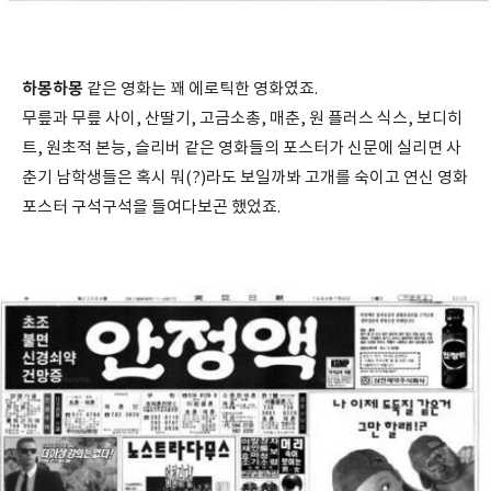
하몽하몽
같은 영화는 꽤 에로틱한 영화였죠.
무릎과 무릎 사이, 산딸기, 고금소총, 매춘, 원 플러스 식스, 보디히
트, 원초적 본능, 슬리버 같은 영화들의 포스터가 신문에 실리면 사
춘기 남학생들은 혹시 뭐(?)라도 보일까봐 고개를 숙이고 연신 영화
포스터 구석구석을 들여다보곤 했었죠.