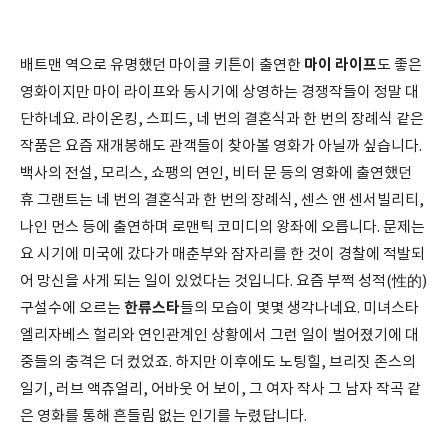
마이 라이프
배트맨 역으로 유명했던 마이클 키튼이 출연한
도 좋은
영화이지만 마이 라이프와 동시기에 상영하는 경쟁작들이 정말 대
단하네요. 라이온킹, 스피드, 네 번의 결혼식과 한 번의 장례식 같은
작품은 요즘 재개봉해도 관객들이 찾아볼 영화가 아닐까 싶습니다.
백사의 전설, 모리스, 쇼팽의 연인, 비터 문 등의 영화에 출연했던
휴 그랜트는 네 번의 결혼식과 한 번의 장례식, 센스 앤 센서빌리티,
나인 먼스 등에 출연하며 로맨틱 코미디의 왕좌에 오릅니다. 문제는
요 시기에 미국에 갔다가 매춘부와 잠자리를 한 것이 경찰에 적발되
어 망신을 사게 되는 일이 있었다는 것입니다. 요즘 부쩍 성적(性的)
한류스타
구설수에 오르는
들의 모습이 몇몇 생각나네요. 미녀스타
엘리자베스 헐리와 연인관계인 상황에서 그런 일이 벌어졌기에 대
중들의 충격은 더 컸었죠. 하지만 이후에도 노팅힐, 브리짓 존스의
일기, 러브 액츄얼리, 어바웃 어 보이, 그 여자 작사 그 남자 작곡 같
은 영화를 통해 흔들림 없는 인기를 누렸답니다.