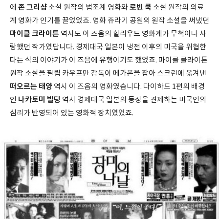
존 그리샴
로빈 쿡
에
소설 원작의 법조계 영화와
소설 원작의 의료
계 영화가 인기를 끌었었죠. 영화 쥬라기 공원의 원작 소설을 써냈던
마이클 크라이튼
역시도 이 즈음의 할리우드 영화계가 무척이나 사
랑했던 작가였답니다. 경제대국 일본이 냉전 이후의 미국을 위협한
다는 식의 이야기가 이 즈음에 유행이기도 했었죠. 마이클 클라이튼
원작 소설을 필립 카우프만 감독이 메가폰을 잡아 스크린에 옮겨낸
떠오르는 태양
역시 이 즈음의 영화였습니다. 다이하드 1편의 배경
나카토미 빌딩
인
역시 경제대국 일본의 등장을 견제하는 미국인의
심리가 반영되어 있는 영화적 장치였었죠.