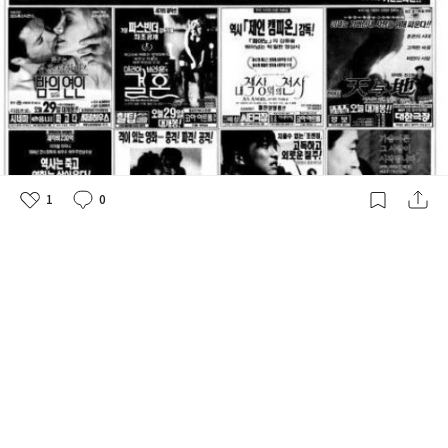
1
0
좋
댓
작
아
글
성
요
일