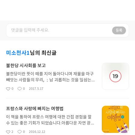
등록
미소천사1
님의 최신글
불한당 시사회를 보고
불한당이란 뜻이 떼를 지어 돌아다니며 재물을 마구
빼앗는 사람들의 무리, ；남 괴롭히는 것을 일삼는
파렴치한 사람들의 무리들인데 현실적으로 누구든
0
0
2017.5.17
좋
댓
작
타인에게 불한당이 될 수도 있겠구나는 생각이 들었
아
글
성
습니다.영화 내용 전개가 상당히 흥미로운 전개였고
요
일
현실에서 있을 법한 일이라는 공감대도 형성되는 내
프랑스와 사랑에 빠지는 여행법
용이었습니다. 특히 설경구의 연기가 매우 인상적이
었습니다. 배우들의 연기가 영화에 몰입감을 높였으
이 책을 통하여 프랑스 여행에 대한 간접 경험을 할
며결국 무엇이 정의로운 일이었을까, 만약 그때 선택
수 있는 좋은 기회가 되었습니다.아름다운 자연 광경
이 다른 선택이었다면 어떤 결말이었을까...인생에 대
도 볼 곳이 많지만 몇 세기에 걸쳐서 보존이 잘 된 유
2
0
2016.12.12
좋
댓
작
해 다시 한번 생각해 볼 수 있는 의미 있는 영화인 것