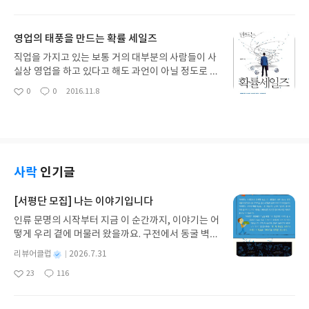
산, 유적지를 볼 때는 부러움은 마음마져도 들게 만듭
아
글
성
같습니다. ；
니다.몇 가지 인상 깊었던 내용을 소개 해 보고자 합
요
일
니다. 휴양지로 널리 알려진 니스 해변은 정말 사진으
영업의 태풍을 만드는 확률 세일즈
로 보기해도 시원하게 느껴지고 가서 쉬고 싶을 정도
로 마음을 편안하게 해 주는 느낌을 받았습니다. 프랑
직업을 가지고 있는 보통 거의 대부분의 사람들이 사
스의 유명한 빵중에 카눌레는 보르도의 수녀회에서
실상 영업을 하고 있다고 해도 과언이 아닐 정도로 주
막대기에 얇은 반죽을 말아서 튀겨낸 것인데 현재는
위에서 많은 영업하는 사람들을 볼 수가 있습니다. 하
0
0
2016.11.8
좋
댓
작
바닐라와 브라운슈가 향이 첨가되어 더욱 풍미를 자
지만 성공하는 영업인과 실패하는 영업인의 가장 큰
아
글
성
극합니다.국제향수박물관에는 직접 향수도 만들어
차이점은 영업에도 단순하지만 지켜야할 규칙이라면
요
일
볼 수 있습니다. 수백 년 동안 발전해온 과학과 예술,
규칙이라고도 할 수 있는 나름의 철학이 있음을 이 책
사람 개인의 취향과 후각이 만나서 만들어내는 하나
을 통해서 세삼스럽게 발견할 수 있었습니다.몇 가지
뿐인 명품이 되고 추억이 되는 좋은 계기가 됩니다.샤
를 소개해 보자면 이것은 단순히 영업에만 국한된 문
토 체험도 눈에 띄는 여행 상품이 되는데 현대적인 펜
제라 볼 수 없는 부분이고 지금까지 인간의 삶에 통용
사락
인기글
션으로 개조하여 숙박이 가능하며 샤토 안에서 명상
되고 있는 방법인데 결국 좋은 성과를 내기 위해서는
이나 요가 등 다양한 힐링 프로그램이 있는데 특히나
양과 질은 비례한다는 것입니다. 결국 많은 물고기를
[서평단 모집] 나는 이야기입니다
미디피레네 지역은 선사시대의 유적이 남아 있고 넓
잡기 위해서는 그만큼 그물이 크고 튼튼해야 많은 물
인류 문명의 시작부터 지금 이 순간까지, 이야기는 어
은 강변과 유네스코 세계문화유산으로 지정된 미디
고기를 잡을 수 있는 것처럼 얼마나 많은 투자와 집중
떻게 우리 곁에 머물러 왔을까요. 구전에서 동굴 벽화
운하에서 산책까지도 즐길 수 있습니다.프랑스하면
이 필요한 일이라는 것이고 무엇이든 꾸준함과 성실
와 점토판을 거쳐 종이와 책으로, 그리고 오늘날 수천
사람들을 자유롭게 풀어주는 장소라는 뜻으로 프로
함이 중요합니다. 항상 영업인은 마음과 몸이 건강해
별
리뷰어클럽
2026.7.31
권의 인쇄본으로 이어지는 이야기의 여정을 따라가
방스가 생각나게 되는데 니스와 함께 프랑스 최고의
야 어떤 돌발상황에서도 잘 대처하여 긍정적 답을 얻
명
작
23
116
는 그림책입니다. 때로는 즐거움을, 때로는 위로를,
겨울 휴양지로 꼽히는 망통에서 시작해 서쪽으로 리
을 수 있는데 그러기 위해서는 수련과 단련의 과정 또
좋
댓
작
성
아
글
성
때로는 두려움의 대상이 되기도 했던 이야기가 우리
비에라까지 내려가다 에그모르트까지 연결됩니다.
한 필요합니다. 쉽게 말하면 영업을 준비하는 훈련의
일
요
일
일상에 어떻게 녹아들어 있는지 되짚어보며 이야기
한국에도 여러 곳에 프로방스를 본따서 만들어 놓은
시간이라 볼 수 있을 것 같습니다. 현장에서의 영업활