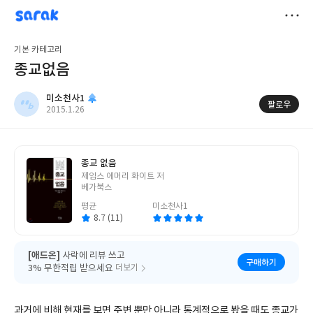
sarak
미소천사1
저
기본 카테고리
장
종교없음
미소천사1
팔로우
작
2015.1.26
성
일
종교 없음
글
제임스 에머리 화이트 저
쓴
베가북스
이
평균
미소천사1
8.7 (11)
[애드온]
사락에 리뷰 쓰고
구매하기
3% 무한적립 받으세요
더보기
과거에 비해 현재를 보면 주변 뿐만 아니라 통계적으로 봤을 때도 종교가