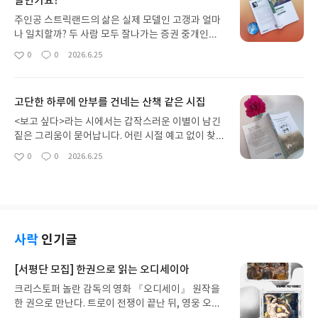
달인가요?
한다. 1차 세계대전 발발 직전, 오스트리아 기병 안톤
호프밀러는 부유한 귀족 케케스팔바 가문의 무도회
주인공 스트릭랜드의 삶은 실제 모델인 고갱과 얼마
에 초대받는다. 안톤은 예의를 갖추기 위해 주인의 딸
나 일치할까? 두 사람 모두 잘나가는 증권 중개인에
인 에디트에게 춤을 청하지만, 그녀가 하반신이 마비
서 화가가 되었다는 점은 같다. 하지만 예술을 향한
0
0
2026.6.25
되어 걷지 못한다는 사실을 전혀 알지 못했다. 자신의
좋
댓
작
동기와 세속적 욕망의 유무에서 결정적 차이를 보인
아
글
성
끔찍한 실수에 깊은 죄책감과 당혹감을 느낀 안톤은
다.고갱이 대공황으로 실직 후 붓을 든 반면, 스트릭
요
일
사과의 의미로 꽃을 보내고, 매일같이 그녀의 성을 방
랜드는 그림을 배운 적도 없으면서 마흔에 갑자기 아
문해 말벗이 되어준다. 병약한 에디트에게 안톤의 다
고단한 하루에 안부를 건네는 산책 같은 시집
내와 직장을 버리고 파리로 떠난다. 타인의 시선이나
정한 태도는 삶의 큰 위로이자 희망으로 자리 잡는다.
돈에 전혀 관심이 없는 소시오패스에 가까운 냉혈한
<보고 싶다>라는 시에서는 갑작스러운 이별이 남긴
두 사람의 감정은 엇갈리고 만다. 안톤이 품은 감정은
이다. 가족을 무책임하게 내팽개치는 대목에선 "이
짙은 그리움이 묻어납니다. 어린 시절 예고 없이 찾아
순수한 동정심이었으나, 에디트에게 그것은 사랑이
사람 쓰레기네!" 하고 분통이 터질 정도다.하지만 분
온 죽음은 가족들에게 짙은 어둠의 그림자를 드리웠
0
0
2026.6.25
었다. 주치의인 콘도르 박사는 책임감 없는 연민의 위
좋
댓
작
출하는 창작욕만큼은 경이롭다. 평생 돈을 걱정하며
을 테지요. 하지만 시인은 그 깊은 슬픔에만 머물러
아
글
성
험성을 경고하지만, 안톤은 에디트가 절망에 빠져 발
화가로서의 성공과 인정을 갈망했던 현실의 고갱과
있지 않습니다. 세월의 흐름을 묵묵히 받아들이며 '보
요
일
작할 것이 두려운 나머지 '초조한 마음'에 쫓겨 그녀
달리, 스트릭랜드는 자신의 그림을 누가 알아주길 바
고 싶다'는 말조차 삼켜야 했던 지난날을 뒤로하
에게 거짓 희망을 심어주고 만다.게다가 딸을 살리려
라지 않는다. 자신을 살려준 은인의 뒤통수를 치는 기
고, 이제는 보고 싶다고, 참 그립다고 따스한 목소리
는 에디트 아버지의 눈물 어린 간청과 심리적 압박감
행마저 온 감정이 '예술'에만 쏠려있었기 때문일까.
로 아버지를 불러보고 있습니다.인생이 유한하다는
에 못 이겨, 섣부른 연민에 취해 있던 안톤은 결국 그
그는 타히티에서 문둥병으로 시력을 잃어가는 와중
것을 시인은 이른 상실을 통해 어렴풋이 알고 있었을
사락
인기글
녀와 비밀 약혼까지 하게 된다.안톤의 얄팍하고 비겁
에도 오두막 벽에 필생의 역작을 그려낸다. 그리고 죽
까요. 칠순의 나이, 인생의 뒤안길에서 무색해진 지난
한 동정심은 참옥한 비극을 부른다. 거대한 죄책감에
기 전 그 오두막을 불태워버리라고 유언한다. 그에게
세월 앞에 섭니다. 비록 별처럼 눈부시게 빛나는 생은
[서평단 모집] 한권으로 읽는 오디세이아
휩싸인 그는 죽기를 각오하고 1차 세계대전에 뛰어
예술은 목적 그 자체였을 뿐, 보여주기 위한 도구가
아니었다고 해도, 남은 생의 문을 묵묵히 두드리며 살
들지만, 얄궂게도 살아남아 무공훈장이라는 껍데기
크리스토퍼 놀란 감독의 영화 『오디세이』 원작을
아니었다. 반면 고갱은 매독과 영양실조로 고생하며
겠다는 의미로 다가옵니다. 삶은 매일 노크하는 자에
뿐인 영광을 얻게 된다.소설을 읽으며 한편으로는 안
한 권으로 만난다. 트로이 전쟁이 끝난 뒤, 영웅 오디
남긴 필생의 역작을 파리로 보내 전시하고 팔고자 했
게 천천히 열릴 테니까요.평소 화면 너머로 사계절의
톤이 안쓰럽게 느껴지기도 했다. 미안한 마음에 잘해
세우스는 고향 이타케로 돌아가기 위해 키클롭스, 마