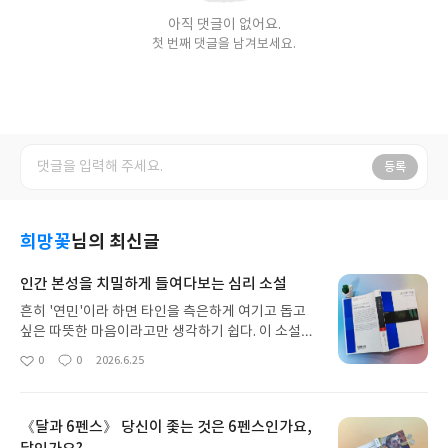
아직 댓글이 없어요.
첫 번째 댓글을 남겨보세요.
등록
희망꽃
님의 최신글
인간 본성을 치밀하게 들여다보는 심리 소설
흔히 '연민'이라 하면 타인을 측은하게 여기고 돕고
싶은 따뜻한 마음이라고만 생각하기 쉽다. 이 소설은
우리가 미쳐 생각하지 못했던 연민의 이면을 세밀하
0
0
2026.6.25
좋
댓
작
게 들여다보게 한다.우리는 아픈 사람에게 당연하다
아
글
성
는 듯 연민을 느끼지만, 정작 그 연민을 받는 당사자
요
일
가 느끼는 감정에 대해서는 무지할 때가 많다. 이 책
《달과 6펜스》 당신이 좇는 것은 6펜스인가요,
은 바로 그 지점에서 '연민의 위험성'에 대한 경고를