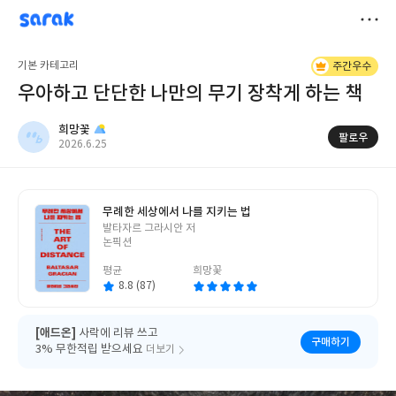
sarak
희망꽃
저
기본 카테고리
주간우수
장
우아하고 단단한 나만의 무기 장착게 하는 책
희망꽃
팔로우
작
2026.6.25
성
일
무례한 세상에서 나를 지키는 법
글
발타자르 그라시안 저
쓴
논픽션
이
평균
희망꽃
8.8 (87)
[애드온]
사락에 리뷰 쓰고
구매하기
3% 무한적립 받으세요
더보기