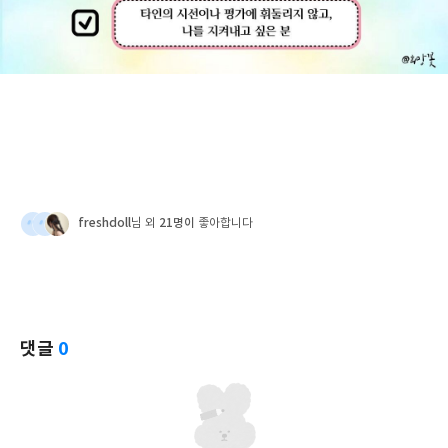
freshdoll
21명이
님 외
좋아합니다
댓글
0