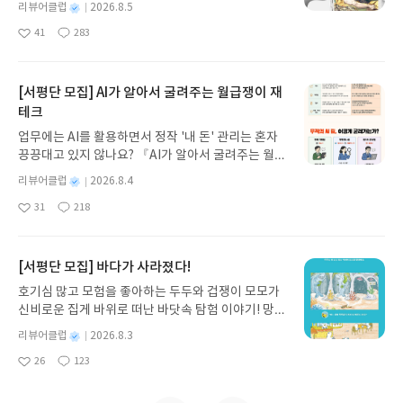
다.서머싯 몸은 왜 스트릭랜드라는 괴물을 만들어냈
풍경을 전하며, 다정한 일상의 위로를 건네주시던 시
별
리뷰어클럽
2026.8.5
주려던 선의가 도리어 상대를 불행하게 만들 수도 있
녀 키르케, 세이렌의 노래, 포세이돈의 분노를 헤쳐
을까? 현실의 고갱은 달과 6펜스 사이에서 방황하고
인님의 발자취가 이 시에 고스란히 담겨 있습니다. 잠
명
작
다는 사실이 두렵게 다가왔기 때문이다. 결국 안톤은
41
283
나간다. 그리스 철학 전공자인 옮긴이가 호메로스의
타협했던 평범한 인간이었지만, 작가는 그를 모든 도
시 스마트폰의 차가운 액정에서 눈을 떼고, 매일 걷는
좋
댓
작
성
자신의 불편한 마음을 덜어내고자 상대에게 헛된 희
아
글
성
방대한 24권 서사를 현대적이고 자연스러운 한국어
덕과 인연을 끊고 오직 달빛에만 미쳐있는 맹목적인
길 위에서 새롭게 피어나는 자연의 숨결을 느껴보라
일
요
일
망을 심어주는 치명적인 실수를 저질렀다.나약하고
로 풀어내, 고전이 낯선 독자도 이야기의 흐름을 놓치
천재로 재탄생시켰다.숭고한 아름다움을 담은 역작
고 부드럽게 손을 이끄는 듯합니다. 시집 곳곳에는 이
감상적인 연민은 무관심보다 훨씬 더 위험하다. 이와
지 않고 끝까지 읽을 수 있다. 3천 년을 이어 온 귀향
들이 단지 이기적인 광기만으로 남기엔 안타까웠을
[서평단 모집] AI가 알아서 굴려주는 월급쟁이 재
처럼 산책길에서 만난 다채로운 계절의 속삭임들이
대비되는 콘트라 박사의 태도는 감상이나 도취된 연
과 모험의 대서사시가 가장 읽기 편한 번역으로 새롭
지 모르겠다. 둘 다 인간으로서는 제대로 된 인간성을
보석처럼 빛나고 있습니다.누구도 알아주지 않는 내
테크
민이 아니라, 자신을 희생해서라도 타인의 고통을 끝
게 펼쳐진다.한권으로 읽는 오디세이아글쓴이호메로
갖고 있지 않다. 소설의 주인공은 자신에게 마지막까
은밀하고 깊은 마음을 고요히 다독여 줍니다. 구름과
업무에는 AI를 활용하면서 정작 '내 돈' 관리는 혼자
까지 짊어지겠다는 책임감과 의지였다. 콘트라 박사
스 저/육혜원 역출판사이화북스 예스24 바로가기 닫
지 사랑의 헌신을 하는 아타의 숭고한 모습에는 한 줄
시냇물, 나무의 수액은 자신을 알아달라 소리치지 않
끙끙대고 있지 않나요? 『AI가 알아서 굴려주는 월급
처럼 자신의 삶을 던져 연민을 실천하기란 쉬운 일이
기모집인원 : 5명신청기간 : 2026.08.05 ~ 2026.08.
기 눈물을 흘린다.이들의 파괴적인 기행에 분노하면
고 묵묵히 제 갈 길을 흐르지만, 우리는 늘 누군가 내
쟁이 재테크』는 챗GPT·클로드·제미나이·퍼플렉시
아니다. 작은 연민을 베풀 때조차 책임을 떠올려야 하
09발표일자 : 2026.08.13리뷰 작성기한 : 도서/상품
서도 눈을 뗄 수 없는 이유는 무엇일까? 세속을 버리
별
리뷰어클럽
2026.8.4
상처와 슬픔을 알아주기를 간절히 바라며 살아가지
티를 나만의 재테크 팀으로 만드는 실전 가이드입니
는 이유다. 내가 감당할 수 있는 크기만큼의 연민으
받고 2주 이내 ▶ 주소/연락처 업데이트 : 신청 전 상
고 오직 절대적인 '미(美)'만을 추구하는 맹목적인 모
명
작
요. 타인은 결코 알 수 없는, 오직 나만이 아는 내 삶의
31
218
다. 재무 진단부터 주식 투자, 부동산, 절세, 자산 관
로 다가가야 한다.상대가 진정 원하는 것을 채워줄 수
좋
댓
작
성
품 받으실 주소/연락처를 업데이트 해주세요! (선정
습에서 묘한 동정과 동경이 교차하기 때문이다.6펜
굽이진 시간들과 눈물방울을 가만히 안아주는 듯한
아
글
성
리 자동화 루틴까지, 코딩 없이도 프롬프트 하나로 2
없다면 멈출 줄도 알아야 한다. 연민과 자비는 세상을
일
후 수정 불가)▶ 서평단 신청 방법 : 기대평 댓글을 작
스라는 현실의 굴레에 묶여 적당히 타협하며 살아가
따뜻한 위로를 받습니다.봄비에 벚꽃이 떨어지는 '벚
요
일
0년 차 재무 전문가의 맞춤 조언을 받을 수 있습니다.
따뜻하게 만들지만, 거짓 희망과 섣부른 동정심은 상
성해주세요! 먼저 작성한 리뷰를 올려주시면 당첨확
는 우리에게, 철저히 파멸해 가면서도 기어이 달빛을
꽃 엔딩'을 보며 우리는 흔히 소멸과 아쉬움을 생각합
좋은 정보를 찾는 시대는 끝났습니다. 이제는 좋은 질
대를 걷잡을 수 없는 나락으로 떨어뜨릴 수 있다.이
[서평단 모집] 바다가 사라졌다!
률이 올라갑니다!! ※ 신청 전, 꼭 확인해주세요!- '사
쥐고야 마는 그의 삶은 내면 깊은 곳의 억눌린 갈망을
니다. 하지만 시인은 바닥에 떨어진 꽃잎이 강물 따라
문을 던지는 사람이 돈을 법니다. 경제적 자유를 앞당
소설은 액자식 구성으로 현재와 과거를 잇는 다리가
락' 개설 후, 이 글의 댓글로 신청해주세요.- 기존 YE
건드린다.결국 소설이 들여다보는 것은 현실과 이상
흘러가는 모습을 보며 "다시 살아보려고 꽃으로 흐른
호기심 많고 모험을 좋아하는 두두와 겁쟁이 모모가
기고 싶은 월급쟁이라면, 이 책이 바로 그 시작입니
된다. 한 인간의 비겁함과 평생을 짓누르는 죄책감을
S블로그는 '사락'으로 개편되어 별도로 개설하지 않
사이에서 고뇌하는 인간이다. 바닥인 인간성으로 방
다"며 새로운 생명력을 부여합니다. 무심코 떨어지는
신비로운 집게 바위로 떠난 바닷속 탐험 이야기! 망둥
다.AI가 알아서 굴려주는 월급쟁이 재테크글쓴이김
생생하게 그려낸다. 츠바이크 특유의 디테일한 심리
으셔도 됩니다. ▶ 도서/상품 발송- 도서/상품은 최근
황하며 타협했던 고갱과, 이상을 좇아 현실을 과감히
꽃잎 하나에서도 기어코 다시 살아내려는 눈부신 의
이, 소라게, 낙지 같은 바다 친구들과 신나게 놀던 중
태형 저출판사한빛미디어 예스24 바로가기 닫기모
별
리뷰어클럽
2026.8.3
묘사는 독자를 인물들의 요동치는 감정선 속으로 깊
배송지가 아닌 회원정보상의 주소/연락처 (클릭 시
내팽개친 스트릭랜드. 이들의 이야기는 고단한 삶 속
지를 발견하는 시인의 따뜻한 시선에 깊은 위로를 받
갑자기 거대해진 집게 바위의 비밀을 마주하게 되는
명
작
집인원 : 5명신청기간 : 2026.08.04 ~ 2026.08.08발
숙이 몰입시킨다.진정으로 상대에게 도움이 되는 행
수정 가능)로 발송됩니다.- 주소/연락처에 문제가 있
에서도 꿈을 꾸는 우리에게 깊은 공감을 자아낸다.6
26
123
습니다.팍팍한 하루를 살아가는 우리에게 이미 그 삶
데, 과연 바다에 무슨 일이 벌어진 걸까요? 상상력을
좋
댓
작
성
표일자 : 2026.08.13리뷰 작성기한 : 도서/상품 받고
동이 무엇인지 생각해야 한다. 일관성 있게 행동하고
을 시 선정에서 제외되거나 배송에서 누락될 수 있습
펜스는 돈과 물질의 세계를, 달은 꿈과 이상을 상징한
을 먼저 지나온 선배가 건네는 가장 따뜻한 위로이자
아
글
성
자극하는 환상적인 해양 모험 동화 속으로 풍덩 빠져
일
2주 이내 ▶ 주소/연락처 업데이트 : 신청 전 상품 받
자신의 행동에 대한 확신과 책임이 동반되어야 한다
요
일
니다(재발송 불가). ▶ 리뷰 작성- 도서/상품을 받고
다. 달의 뒷모습은 지구에서 보이지 않지만 분명 존재
동행입니다.우리네 삶에 담긴 수많은 눈물과 웃음, 그
보세요!바다가 사라졌다!글쓴이서휘 글출판사풀