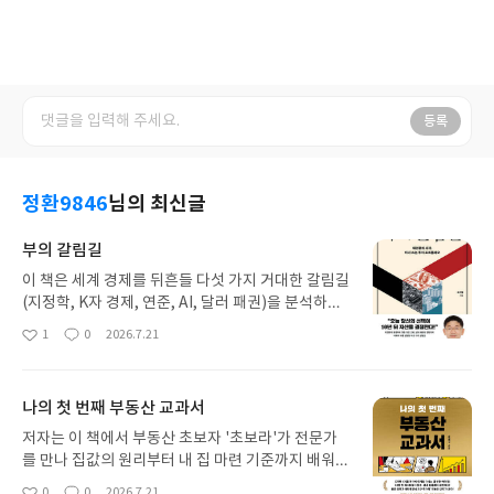
등록
정환9846
님의 최신글
부의 갈림길
이 책은 세계 경제를 뒤흔들 다섯 가지 거대한 갈림길
(지정학, K자 경제, 연준, AI, 달러 패권)을 분석하여,
혼돈의 시대에 투자 포트폴리오를 어떻게 다시 써야
1
0
2026.7.21
좋
댓
작
할지 방향을 제시합니다. 저 같은 초보자도 쉽게 이해
아
글
성
할 수 있는 책입니다.
요
일
나의 첫 번째 부동산 교과서
저자는 이 책에서 부동산 초보자 '초보라'가 전문가
를 만나 집값의 원리부터 내 집 마련 기준까지 배워가
는 과정을 소설 형식으로 풀어낸 부동산 입문서입니
0
0
2026.7.21