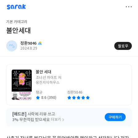
sarak
정환9846
저
기본 카테고리
장
불안세대
정환9846
팔로우
작
2024.8.29
성
일
불안 세대
글
조너선 하이트 저
쓴
웅진지식하우스
이
평균
정환9846
8.6 (390)
[애드온]
사락에 리뷰 쓰고
구매하기
3% 무한적립 받으세요
더보기