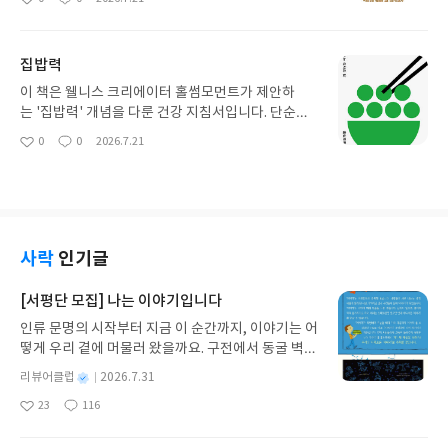
좋
댓
작
다. 막연한 불안 대신 판단의 기준을 알려주는 실용적
아
글
성
인 책입니다. 저같은 부동산 초보자에게 적합한 책이
요
일
라고 생각합니다.
집밥력
이 책은 웰니스 크리에이터 홀썸모먼트가 제안하
는 '집밥력' 개념을 다룬 건강 지침서입니다. 단순한
요리법을 넘어, 자신의 몸 상태에 맞춰 식사를 준비하
0
0
2026.7.21
좋
댓
작
고 건강을 돌보는 생활 근력으로서의 집밥력을 강조
아
글
성
합니다. 초가공식품, 밀가루, 설탕을 배제한 142가지
요
일
레시피를 통해 건강하면서도 맛있는 식사를 실천하
는 구체적인 방법을 제시합니다.
사락
인기글
[서평단 모집] 나는 이야기입니다
인류 문명의 시작부터 지금 이 순간까지, 이야기는 어
떻게 우리 곁에 머물러 왔을까요. 구전에서 동굴 벽화
와 점토판을 거쳐 종이와 책으로, 그리고 오늘날 수천
별
리뷰어클럽
2026.7.31
권의 인쇄본으로 이어지는 이야기의 여정을 따라가
명
작
23
116
는 그림책입니다. 때로는 즐거움을, 때로는 위로를,
좋
댓
작
성
아
글
성
때로는 두려움의 대상이 되기도 했던 이야기가 우리
일
요
일