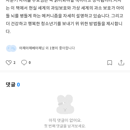
사춘기 자녀를 부모님은 꼭 읽어봐야할 책이라고 샹각됩니다.저자
는 이 책에서 현실 세계의 과잉보호와 가상 세계의 과소 보호가 아이
들 뇌를 병들게 하는 메커니즘을 자세히 설명하고 있습니다. 그리고
더 건강하고 행복한 청소년기를 보내기 위 위한 방법들을 제시합니
다.
아제아제베아제
1명이
님 외
좋아합니다
2
0
좋
댓
작
아
글
성
요
일
댓글
0
아직 댓글이 없어요.
첫 번째 댓글을 남겨보세요.