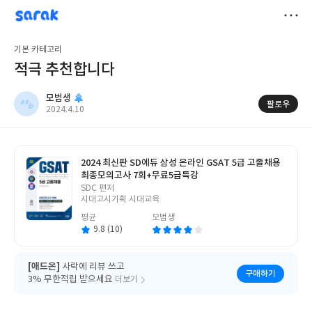
sarak
모범생
저
기본 카테고리
장
적극 추천합니다
모범생
팔로우
작
2024.4.10
성
일
2024 최신판 SD에듀 삼성 온라인 GSAT 5급 고졸채용
최종모의고사 7회+무료5급특강
글
SDC 편저
쓴
시대고시기획 시대교육
이
평균
모범생
9.8 (10)
[애드온]
사락에 리뷰 쓰고
구매하기
3% 무한적립 받으세요
더보기