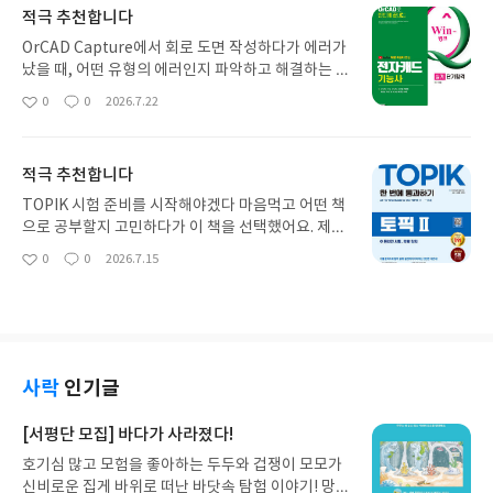
내용을 바로 적용해 볼 수 있었던 점이 좋았어요. 문
적극 추천합니다
제 풀면서 어떤 이론이 중요하게 다뤄지는지 감을 잡
을 수 있었고, 출제 경향을 파악하는 데도 도움이 많
OrCAD Capture에서 회로 도면 작성하다가 에러가
이 됐어요. 특히, 빨간 키라는 핵심 요약집이 정말 유
났을 때, 어떤 유형의 에러인지 파악하고 해결하는 방
용했어요. 시험 직전에 빠르게 전체 내용을 훑어보면
법이 자세히 나와 있어서 좋았어요. 혼자 하다 보면
0
0
2026.7.22
좋
댓
작
서 중요한 키워드들을 다시 한번 정리할 수 있어서,
막히는 부분이 꼭 생기는데, 그럴 때마다 꽤 도움이
아
글
성
마무리 학습에 효과적이더라고요.
되더라구요. 특히 PCB Editor에서 초기 설정하는
요
일
방법을 공개문제 요구사항에 맞춰 설명해준 부분이
적극 추천합니다
실질적으로 도움이 됐어요. 실제 시험을 준비하면서
어떤 부분을 신경 써야 할지 감을 잡는 데 좋았거든
TOPIK 시험 준비를 시작해야겠다 마음먹고 어떤 책
요. 괜히 헤매지 않고 바로 필요한 내용을 찾아서 적
으로 공부할지 고민하다가 이 책을 선택했어요. 제가
용할 수 있었어요. 이론만 쭉 나열된 게 아니라 실제
부족하다고 느꼈던 부분이 어휘랑 문법이었거든요.
0
0
2026.7.15
좋
댓
작
문제를 풀어나가는 과정을 따라가면서 실습하듯이
마침 이 책이 유형별로 정리되어 있다고 해서 기대하
아
글
성
익힐 수 있어서 좋았어요. 유튜브 동영상도 같이 보면
는 마음으로 봤는데, 확실히 제 약점을 보완하는 데
요
일
서 따라 하니까 이해도 더 잘 되고, 혼자서도 충분히
도움이 많이 되었어요. 특히 시험에 꼭 나오는 어휘들
연습할 수 있겠더라구요.
을 급수별로 나눠서 정리해 준 부분이 좋았어요. 무작
정 외우는 게 아니라 중요한 어휘들을 먼저 익히고 나
니 문장을 이해하는 속도도 빨라진 것 같고요. 그리고
사락
인기글
온라인 모의고사가 같이 있어서 실제 시험처럼 시간
맞춰 연습해 볼 수 있었던 점도 정말 유용했어요. 혼
[서평단 모집] 바다가 사라졌다!
자 공부하다 보면 답답할 때가 많은데, 외국인 학습자
호기심 많고 모험을 좋아하는 두두와 겁쟁이 모모가
를 위한 다국어 해설이 있어서 이해 안 되는 부분이
신비로운 집게 바위로 떠난 바닷속 탐험 이야기! 망둥
생길 때마다 참고하기 좋았어요. 시험에 필요한 내용