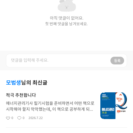
아직 댓글이 없어요.
첫 번째 댓글을 남겨보세요.
등록
모범생
님의 최신글
적극 추천합니다
에너지관리기사 필기시험을 준비하면서 어떤 책으로
시작해야 할지 막막했는데, 이 책으로 공부하게 되었
어요. 핵심 이론이 과목별로 잘 정리되어 있어서 헷갈
0
0
2026.7.22
좋
댓
작
리는 부분이 있을 때마다 다시 찾아보기 편하더라고
아
글
성
요. 이론 설명 뒤에 바로 핵심 예제가 나와서 공부한
요
일