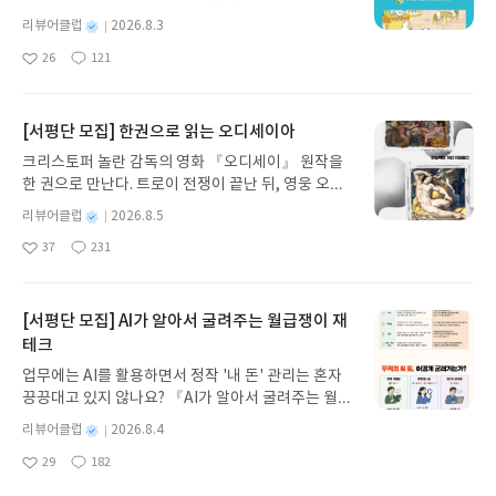
이, 소라게, 낙지 같은 바다 친구들과 신나게 놀던 중
들을 한 권에 다 담아줘서 다른 자료를 찾아볼 필요
별
리뷰어클럽
2026.8.3
갑자기 거대해진 집게 바위의 비밀을 마주하게 되는
없이 이 책만으로도 충분히 준비할 수 있을 것 같아
명
작
26
121
데, 과연 바다에 무슨 일이 벌어진 걸까요? 상상력을
요.
좋
댓
작
성
아
글
성
자극하는 환상적인 해양 모험 동화 속으로 풍덩 빠져
일
요
일
보세요!바다가 사라졌다!글쓴이서휘 글출판사풀
빛 예스24 바로가기 닫기모집인원 : 20명신청기간 :
[서평단 모집] 한권으로 읽는 오디세이아
2026.08.03 ~ 2026.08.07발표일자 : 2026.08.13리
크리스토퍼 놀란 감독의 영화 『오디세이』 원작을
뷰 작성기한 : 도서/상품 받고 2주 이내 ▶ 주소/연락
한 권으로 만난다. 트로이 전쟁이 끝난 뒤, 영웅 오디
처 업데이트 : 신청 전 상품 받으실 주소/연락처를 업
세우스는 고향 이타케로 돌아가기 위해 키클롭스, 마
데이트 해주세요! (선정 후 수정 불가)▶ 서평단 신청
별
리뷰어클럽
2026.8.5
녀 키르케, 세이렌의 노래, 포세이돈의 분노를 헤쳐
명
작
방법 : 기대평 댓글을 작성해주세요! 먼저 작성한 리
37
231
나간다. 그리스 철학 전공자인 옮긴이가 호메로스의
좋
댓
작
성
뷰를 올려주시면 당첨확률이 올라갑니다!! ※ 신청
아
글
성
방대한 24권 서사를 현대적이고 자연스러운 한국어
일
전, 꼭 확인해주세요!- '사락' 개설 후, 이 글의 댓글로
요
일
로 풀어내, 고전이 낯선 독자도 이야기의 흐름을 놓치
신청해주세요.- 기존 YES블로그는 '사락'으로 개편
지 않고 끝까지 읽을 수 있다. 3천 년을 이어 온 귀향
[서평단 모집] AI가 알아서 굴려주는 월급쟁이 재
되어 별도로 개설하지 않으셔도 됩니다. ▶ 도서/상
과 모험의 대서사시가 가장 읽기 편한 번역으로 새롭
테크
품 발송- 도서/상품은 최근 배송지가 아닌 회원정보
게 펼쳐진다.한권으로 읽는 오디세이아글쓴이호메로
상의 주소/연락처 (클릭 시 수정 가능)로 발송됩니다.
업무에는 AI를 활용하면서 정작 '내 돈' 관리는 혼자
스 저/육혜원 역출판사이화북스 예스24 바로가기 닫
- 주소/연락처에 문제가 있을 시 선정에서 제외되거
끙끙대고 있지 않나요? 『AI가 알아서 굴려주는 월급
기모집인원 : 5명신청기간 : 2026.08.05 ~ 2026.08.
나 배송에서 누락될 수 있습니다(재발송 불가). ▶ 리
쟁이 재테크』는 챗GPT·클로드·제미나이·퍼플렉시
09발표일자 : 2026.08.13리뷰 작성기한 : 도서/상품
별
리뷰어클럽
2026.8.4
뷰 작성- 도서/상품을 받고 2주 이내 리뷰를 작성해
티를 나만의 재테크 팀으로 만드는 실전 가이드입니
받고 2주 이내 ▶ 주소/연락처 업데이트 : 신청 전 상
명
작
주셔야 합니다. (포스트가 아닌 '리뷰'로 작성)- 기간
29
182
다. 재무 진단부터 주식 투자, 부동산, 절세, 자산 관
좋
댓
작
성
품 받으실 주소/연락처를 업데이트 해주세요! (선정
내 미작성, 불성실한 리뷰, 도서/상품과 무관한 리뷰
아
글
성
리 자동화 루틴까지, 코딩 없이도 프롬프트 하나로 2
일
후 수정 불가)▶ 서평단 신청 방법 : 기대평 댓글을 작