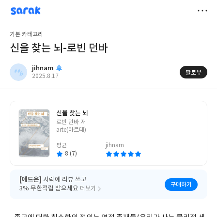
sarak
jihnam
저
기본 카테고리
장
신을 찾는 뇌-로빈 던바
jihnam
팔로우
작
2025.8.17
성
일
신을 찾는 뇌
글
로빈 던바 저
쓴
arte(아르테)
이
평균
jihnam
8 (7)
[애드온]
사락에 리뷰 쓰고
구매하기
3% 무한적립 받으세요
더보기