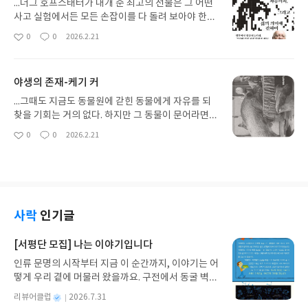
믿는다는 것과 산다는 것은 기쁜 일이다. 친한 친구들
...더그 호프스태터가 내개 준 최고의 선물은 그 어떤
이 둘러앉은 자리에서 하듯 거리낌 없이 내 인생의 슬
사고 실험에서든 모든 손잡이를 다 돌려 보아야 한다
픔과 기쁨을 모두 이야기했다...
는 제안이었다. 무엇이 효과가 있는지 확실히 알 수
0
0
2026.2.21
좋
댓
작
있도록 말이다. 이는 마침내 나로 하여금 직관펌프라
아
글
성
는 개념을 창안하게 했고 좋은 사상가라면 자신의 생
요
일
각도구들이 어떻게, 왜 작동하는가를 알아야 한다는
야생의 존재-케기 커
생각을 갖게 했다......가장 좋은 철학은 지적인 역설계
로 지적 세계의 감염병을 지탱하는 나쁜 사고 습관을
...그때도 지금도 동물원에 갇힌 동물에게 자유를 되
체계적으로 해체하고 그것을 더 나은 생각도구로 대
찾을 기회는 거의 없다. 하지만 그 동물이 문어라면
체한다. 가장 단순하면서도 가장 뛰어난 도구 하나는
이야기가 달라진다. 문어는 탈출의 귀재다. 뼈가 없어
0
0
2026.2.21
좋
댓
작
확실히라는 것에 관한 경보이다. 글에서 확실히 라는
서 눈보다 약간 큰 틈만 있어도 스르르 빠져나갈 수
아
글
성
단어를 볼 때마다 당신의 머릿속에서는 작은 벨이 딩
있다. 2016년 뉴질랜드의 한 수족관에서 잉키라는
요
일
동하고 울려야 한다. 잠시 멈춰서 그 다음에 어떤 말
문어가 탈출한 적이 있다...오타고에서는 한 문어가
이 뒤따라 나오는지 검토하라. 바로 그 부분이 글쓴이
조명을 향해 물줄기를 뿜어 전기 설비를 고장 내고 자
에게 가장 취약한 지점인 경우가 대부분이다... 글쓴
유를 쟁취했다......예전엔 나름대로 약속이 있었다. 일
이는 더 말해야 한다는 것을 알지만 확실히 라는 가
방적인 약속이긴 하지만 먹이와 보금자리, 안전한 공
사락
인기글
벼운 떠밀기 표현으로 논거를 대신하려고 한다...곧
간을 내어주면 돼지는 땅을 파고 진흙을 뒹굴며 새끼
이 단어가 큰 균열을 얼마나 자주 덮어 버리는지 알
를 낳았다. 그리고 우리는 그 돼지를 먹었다. 야생에
[서평단 모집] 나는 이야기입니다
것이다...
서도 돼지가 포식자에게 잡아먹히는 일은 흔하다. 하
인류 문명의 시작부터 지금 이 순간까지, 이야기는 어
지만 약속이라 불리던 관계를 우리는 얼마나 악착같
떻게 우리 곁에 머물러 왔을까요. 구전에서 동굴 벽화
이 쥐어짰는가...
와 점토판을 거쳐 종이와 책으로, 그리고 오늘날 수천
별
리뷰어클럽
2026.7.31
권의 인쇄본으로 이어지는 이야기의 여정을 따라가