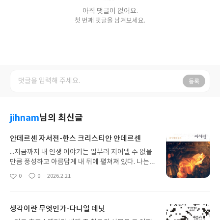
아직 댓글이 없어요.
첫 번째 댓글을 남겨보세요.
등록
jihnam
님의 최신글
안데르센 자서전-한스 크리스티안 안데르센
...지금까지 내 인생 이야기는 일부러 지어낼 수 없을
만큼 풍성하고 아름답게 내 뒤에 펼쳐져 있다. 나는
운이 좋은 아이였다는 생각이 든다. 모든 사람이 나를
0
0
2026.2.21
좋
댓
작
사랑과 솔직함으로 대해주었고, 인간 본성에 대한 믿
아
글
성
음을 배신당한 적도 거의 없었다. 왕자에서부터 가난
요
일
한 농부에 이르기까지 많은 사람들을 만났고, 그들에
생각이란 무엇인가-다니얼 데닛
게서 고귀한 인간의 맥박 소리도 들었다. 신과 인간을