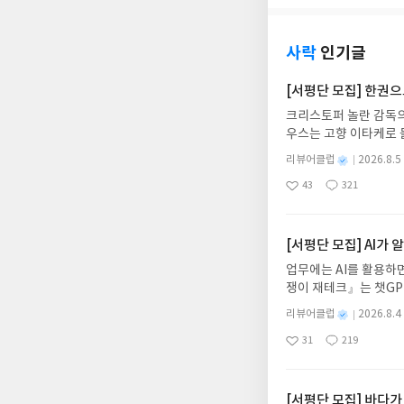
사락
인기글
[서평단 모집] 한권
크리스토퍼 놀란 감독의
우스는 고향 이타케로 
다. 그리스 철학 전공
별
리뷰어클럽
2026.8.5
어내, 고전이 낯선 독자
명
작
43
321
의 대서사시가 가장 읽
좋
댓
작
성
아
글
성
혜원 역출판사이화북스 예스
일
요
일
자 : 2026.08.13
주소/연락처를 업데이트 
[서평단 모집] AI가
먼저 작성한 리뷰를 올려
업무에는 AI를 활용하면
글의 댓글로 신청해주세
쟁이 재테크』는 챗GP
도서/상품 발송- 도서
다. 재무 진단부터 주식
니다.- 주소/연락처에
별
리뷰어클럽
2026.8.4
차 재무 전문가의 맞춤
명
작
리뷰 작성- 도서/상품을
31
219
던지는 사람이 돈을 법
좋
댓
작
성
내 미작성, 불성실한 리
아
글
성
알아서 굴려주는 월급쟁
일
럽은 개인의 감상이 포
요
일
신청기간 : 2026.08.0
주소/연락처 업데이트 :
[서평단 모집] 바다가