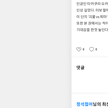
인공인 타카쿠라 오카
인상 깊었다. 터보 
이 단지 ‘괴물 vs 
또한 본 권에서는 적
기대감을 한껏 높인다
0
0
좋
댓
작
아
글
성
요
일
댓글
정석접어
님의 최