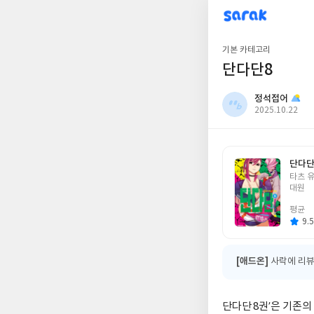
sarak
정석접어
기본 카테고리
단다단8
정석접어
작
2025.10.22
성
일
단다단
글
타츠 
쓴
대원
이
평균
9.5
[애드온]
사락에 리뷰
단다단 8권’은 기존