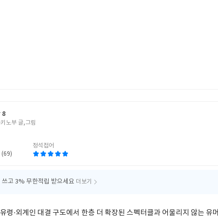
 8
유키노부 글,그림
정석접어
 (69)
 쓰고
3% 무한적립 받으세요
더보기
의 유령·외계인 대결 구도에서 한층 더 확장된 스펙터클과 어울리지 않는 유