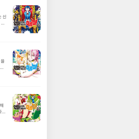
는 신
 사
 캐
사를
 기
정을
 능
몰
이
 이
 채
과
가
계와
 권