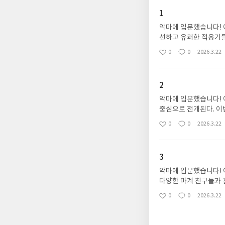
1
악마에 입문했습니다! 
선하고 유쾌한 적응기를
건 속에서 침착함과 배
0
0
2026.3.22
좋
댓
작
릭터들의 개성이 조화를
아
글
성
동시에 느낄 수 있다.
요
일
대감을 충분히 높이는 
2
악마에 입문했습니다! 
중심으로 전개된다. 이
력과 배려심을 발휘하는
0
0
2026.3.22
좋
댓
작
입감을 높이며, 캐릭터
아
글
성
중심이 되어 단순한 학
요
일
어질 모험에 대한 기대
3
악마에 입문했습니다! 
다양한 마계 친구들과 
갈등, 그리고 예상치 
0
0
2026.3.22
좋
댓
작
풍부하면서도, 이루마의
아
글
성
성장 과정이 자연스럽게
요
일
이다.