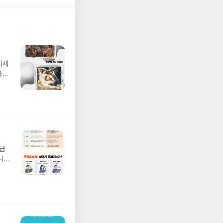
디세
나간
풀
 모험
/육
발표일
실
요!
 이
월급
 ▶
니
발송됩
20년
 ▶
문을
기간
I가
어클
5명
 ▶
 서