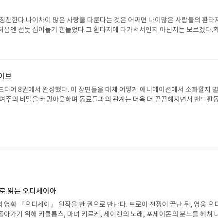
 칭찬한다.나이차이 많은 사랑을 다룬다는 것은 어쩌면 나이많은 사람들의 환타
처음엔 선듯 집어들기 힘들었다.그 환타지에 다가서서인지 아닌지는 모르겠다.
재미있고 좋다는 것이다.이야기를 마치 소설처럼 잘 이끌어가는 것이 좋았다.게다
으로 그린 그림체가 좋았다.이야기를 풀어가는 방식도 좋고 그림체도 좋았지만
좋다.특히 판치라 장면처럼 종종 아무렇지도 않게 서비스컷이 나오는데 비디오걸
디테일 이후 처음으로 느껴보는 충격이다.어쩌면 누군가에겐 진입장벽이 될지도
라이브
에 그림 자체만으로도 다음 장에 대한 기대를 갖게 된것이다.이런 만화에서 여주
어야 한다.그리고 이 만화의 여주인공은 그걸 해내고 있다.이야기로든 캐릭터
드디어 8권에서 완성했다. 이 장면들을 대체 어떻게 애니메이션에서 소화할지 
 여주의 비밀을 커밍아웃하며 동료들과의 관계는 더욱 더 끈끈해지면서 밴드활
부분도 좋았다. 8권이 지난 지금까지도 여주의 헤어스타일은 적응이 힘들지만 
후로 가장 강렬한 실루엣을 가진 캐릭터일지도... 소녀들이 밴드하는 만화지만 그
고 터프한 그림체가 마음에 든다. 다소 올드하다고 느낄 수 있을법한데도 연주
히 SM에 빗대어 심리를 표현하는 장면은... 그야말로 서비스! 서비스!9권이 너
기 애니화도 너무 기다려진다!!
으로 읽는 오디세이아
 영화 『오디세이』 원작을 한 권으로 만난다. 트로이 전쟁이 끝난 뒤, 영웅 오
돌아가기 위해 키클롭스, 마녀 키르케, 세이렌의 노래, 포세이돈의 분노를 헤쳐 