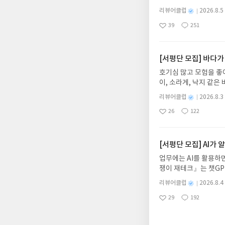
다. 그리스 철학 전공
별
리뷰어클럽
2026.8.5
어내, 고전이 낯선 독자
명
작
39
251
의 대서사시가 가장 읽
좋
댓
작
성
아
글
성
혜원 역출판사이화북스 예스
일
요
일
자 : 2026.08.13
주소/연락처를 업데이트 
[서평단 모집] 바다가
먼저 작성한 리뷰를 올려
호기심 많고 모험을 좋
글의 댓글로 신청해주세
이, 소라게, 낙지 같
도서/상품 발송- 도서
데, 과연 바다에 무슨
니다.- 주소/연락처에
별
리뷰어클럽
2026.8.3
보세요!바다가 사라졌다
명
작
리뷰 작성- 도서/상품을
26
122
6.08.03 ~ 2026.
좋
댓
작
성
내 미작성, 불성실한 리
아
글
성
데이트 : 신청 전 상품
일
럽은 개인의 감상이 포
요
일
기대평 댓글을 작성해주
해주세요!- '사락' 개
[서평단 모집] AI가
개설하지 않으셔도 됩니
업무에는 AI를 활용하면
처 (클릭 시 수정 가
쟁이 재테크』는 챗GP
될 수 있습니다(재발송 
다. 재무 진단부터 주식
스트가 아닌 '리뷰'로 
별
리뷰어클럽
2026.8.4
차 재무 전문가의 맞춤
명
작
서 제외될 수 있습니다
29
192
던지는 사람이 돈을 법
좋
댓
작
성
아
글
성
알아서 굴려주는 월급쟁
일
요
일
신청기간 : 2026.08.0