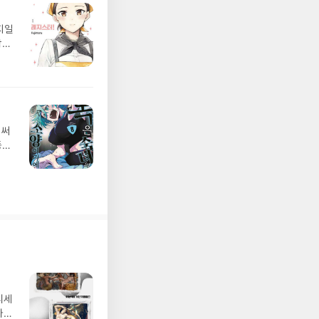
지일
확실
가
 무
 작
 모
인
로든
벌써
동의
어떻
 어
장면
무
디세
나간