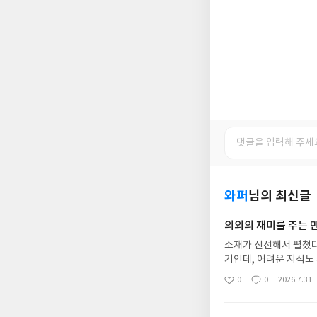
와퍼
님의 최신글
의외의 재미를 주는 
소재가 신선해서 펼쳤다
기인데, 어려운 지식도
던 순수한 호기심이 살
0
0
2026.7.31
좋
댓
작
이 따뜻하고, 루리의 
아
글
성
는 작품을 찾았다.
요
일