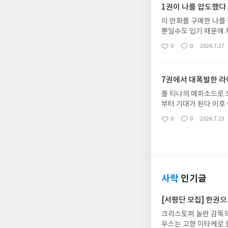
1권이 나를 압도했다
이 만화를 구매한 나를
뿐일수도 있기 때문에 
한건 이 만화가 너무 
0
0
2026.7.27
좋
댓
작
여주인공을 너무 매력적
아
글
성
엇보다 그림체가 너무 
요
일
가 카츠라 마사카츠의 
7권에서 대폭발한 
르지만 이런 표현 덕분
공의 존재감은 절대적이
를 티나의 에피소드로 
그리고 그림으로든…
부터 기대가 된다.이후
시너지 효과가 터지는 
0
0
2026.7.23
좋
댓
작
게 보면 미키마우스 이
아
글
성
떤 소년만화보다 격렬하
요
일
하나하나가 예술이다. 특
기다려진다. 그리고 2
사락
인기글
[서평단 모집] 한권
크리스토퍼 놀란 감독의
우스는 고향 이타케로 