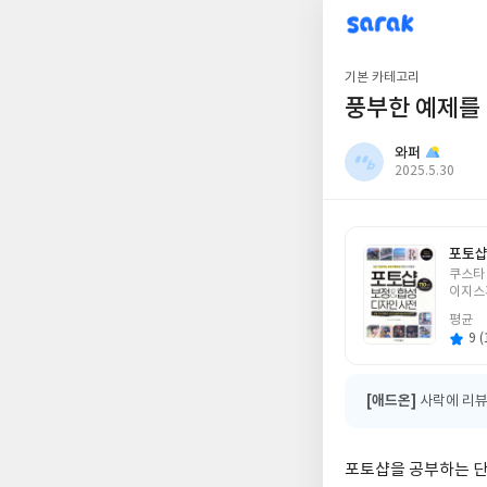
sarak
와퍼
기본 카테고리
풍부한 예제를
와퍼
작
2025.5.30
성
일
포토샵
글
쿠스타
쓴
이지스
이
평균
9 (
[애드온]
사락에 리뷰
포토샵을 공부하는 단