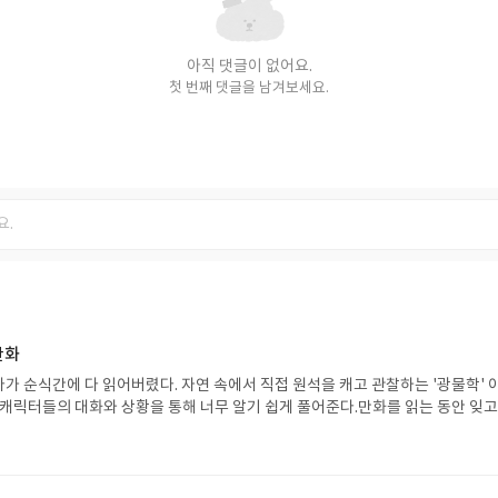
아직 댓글이 없어요.
첫 번째 댓글을 남겨보세요.
만화
가 순식간에 다 읽어버렸다. 자연 속에서 직접 원석을 캐고 관찰하는 '광물학' 
 캐릭터들의 대화와 상황을 통해 너무 알기 쉽게 풀어준다.만화를 읽는 동안 잊고
아나는 느낌이라 참 좋았다. 원석 하나에 담긴 시간과 자연의 이야기를 다루는 
성장도 기대된다. 보고 있으면 힐링도 되고 자극도 받는 만화라 오랜만에 마음에 쏙