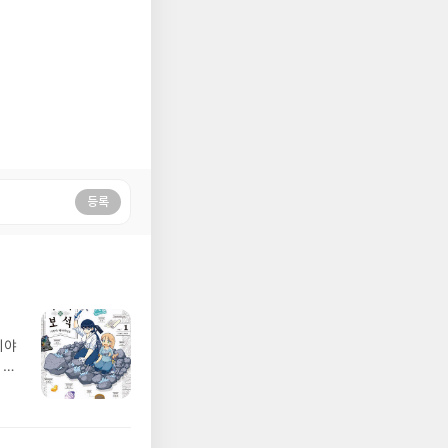
등록
이야
 있
방식
 드