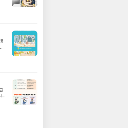
풀
 모험
/육
발표일
실
요!
 이
망둥
 ▶
는
발송됩
져
 ▶
02
기간
 업
어클
 :
 확인
도로
연락
월급
누락
니
(포
20년
정에
문을
I가
5명
 ▶