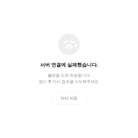
네
트
워
크
오
서버 연결에 실패했습니다.
류
불편을 드려 죄송합니다.
잠시 후 다시 접속을 시도해주세요.
다시 시도