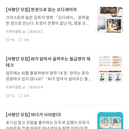
핵심용어 및 최신 뉴스를 한눈에 훑을 수 있는 장점이
실제 회화하는 데 있어서도 많은 도움을 줄 것으로 생
있다. 즉 이 책 자체가 앞으로 더욱 박차를 가하게 될
각된다. 그리고 듣기 문제는 전국 시·도 교육청의 중
[서평단 모집] 한권으로 읽는 오디세이아
AI기술 시대를 살아가는 가이드 역할을 자처하고 있
학영어 듣기 문제를 반영하고 마지막으로 이에 대한
는 것이다. 그래서 자신이 알고 있는 게 얼마나 되는
크리스토퍼 놀란 감독의 영화 『오디세이』 원작을
요령을 빠르게 익힐 수 있도록 받아쓰기를 통한 복습
지 그 위치와 내용정도 확인하는 데 활용하면 좋을 것
한 권으로 만난다. 트로이 전쟁이 끝난 뒤, 영웅 오디
으로 영어 듣기 실력을 완성하게 된다. 이 책을 통해
같다. 하지만 자신의 분야에 대해서는 따로 학습이 필
세우스는 고향 이타케로 돌아가기 위해 키클롭스, 마
영어 듣기 실력을 향상하는데 많은 도움을 받을 수 있
별
리뷰어클럽
2026.8.5
요하리라 생각된다. 이 책 자체가 전반적인 지식의 확
녀 키르케, 세이렌의 노래, 포세이돈의 분노를 헤쳐
을 것으로 기대된다.#중학영어듣기
명
작
43
316
산에 주안점을 두고 있기 때문이다. 부디 많은 이들이
나간다. 그리스 철학 전공자인 옮긴이가 호메로스의
좋
댓
작
성
이 책을 통해 AI연구의 좋은 점을 자신의 삶 속에 받
아
글
성
방대한 24권 서사를 현대적이고 자연스러운 한국어
일
요
일
아들여 더욱 스마트한 인생을 누리기를 희망한다. #
로 풀어내, 고전이 낯선 독자도 이야기의 흐름을 놓치
리뷰어클럽리뷰 #배경훈
지 않고 끝까지 읽을 수 있다. 3천 년을 이어 온 귀향
[서평단 모집] AI가 알아서 굴려주는 월급쟁이 재
과 모험의 대서사시가 가장 읽기 편한 번역으로 새롭
테크
게 펼쳐진다.한권으로 읽는 오디세이아글쓴이호메로
업무에는 AI를 활용하면서 정작 '내 돈' 관리는 혼자
스 저/육혜원 역출판사이화북스 예스24 바로가기 닫
끙끙대고 있지 않나요? 『AI가 알아서 굴려주는 월급
기모집인원 : 5명신청기간 : 2026.08.05 ~ 2026.08.
쟁이 재테크』는 챗GPT·클로드·제미나이·퍼플렉시
09발표일자 : 2026.08.13리뷰 작성기한 : 도서/상품
별
리뷰어클럽
2026.8.4
티를 나만의 재테크 팀으로 만드는 실전 가이드입니
받고 2주 이내 ▶ 주소/연락처 업데이트 : 신청 전 상
명
작
31
218
다. 재무 진단부터 주식 투자, 부동산, 절세, 자산 관
좋
댓
작
성
품 받으실 주소/연락처를 업데이트 해주세요! (선정
아
글
성
리 자동화 루틴까지, 코딩 없이도 프롬프트 하나로 2
일
후 수정 불가)▶ 서평단 신청 방법 : 기대평 댓글을 작
요
일
0년 차 재무 전문가의 맞춤 조언을 받을 수 있습니다.
성해주세요! 먼저 작성한 리뷰를 올려주시면 당첨확
좋은 정보를 찾는 시대는 끝났습니다. 이제는 좋은 질
[서평단 모집] 바다가 사라졌다!
률이 올라갑니다!! ※ 신청 전, 꼭 확인해주세요!- '사
문을 던지는 사람이 돈을 법니다. 경제적 자유를 앞당
락' 개설 후, 이 글의 댓글로 신청해주세요.- 기존 YE
호기심 많고 모험을 좋아하는 두두와 겁쟁이 모모가
기고 싶은 월급쟁이라면, 이 책이 바로 그 시작입니
S블로그는 '사락'으로 개편되어 별도로 개설하지 않
신비로운 집게 바위로 떠난 바닷속 탐험 이야기! 망둥