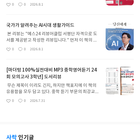
문장] 교재로 구문이 독해로 연결되는 영문 해석법을
0
0
2026.8.1
좋
댓
작
제시한다. 이 시리즈는 총 세 단계로 구성되어 있는데
아
글
성
구입한 책은 중2 수준에 해당하는 레벨 2이다. 서두
요
일
에서도 밝혔지만 이 책은 문법이 독해로 잘 연결되지
국가가 알려주는 AI시대 생활가이드
않는 학생들이나 다양하고 재미있는 내용을 통해 교
양의 수준 또한 높이고 싶은 학생들 그리고 내신 서술
본 리뷰는 "예스24 리뷰어클럽 서평단 자격으로 도
형 문제에 완벽히 대비하고 싶은 학생들, 결국은 영어
서를 제공받고 작성한 리뷰입니다." 먼저 이 책의 제
학습의 방법론적 연결고리가 잘 이어지기를 원한다
목을 처음 접했을 때 '나한테 꼭 필요한 책이 될 수도
0
0
2026.8.1
좋
댓
작
면 이 책을 한 번 펼쳐보기를 권한다. 무엇보다 문장
있겠다, 이처럼 불안한 세상에 친절하게 잘 설명해 준
아
글
성
구조를 통한 구문을 도식화하고 한눈에 들어오도록
다니 얼마나 감사한가'하고 생각하고 찾게 되었다. 실
요
일
지문을 해석해 나갈 수 있다는 것이 가장 매력적이라
제로 AI기술은 하루가 다르게 발달하고 있고, 현업 종
[마더텅 100%실전대비 MP3 중학영어듣기 24
고 생각한다. 이것은 시대를 막론하고 영어공부 좀 했
사하는 사람들도 도태될 것을 걱정하며 근근이 버티
다는 사람은 이미 머릿속으로 이렇게 풀어 나가고 있
회 모의고사 3학년] 도서리뷰
고 있는데, 이렇게 심플한 제목의 책이 또 있을까 싶
는 것인데, 어릴 때부터 이 방법을 체득화한다면 수준
다. 그런데 저자가 과학기술정보통신부와 그 수장이
무슨 제목이 이리도 긴지, 하지만 책표지에 이 책의
이 올라갈 때 굉장히 많은 도움을 받을 수 있을 것이
다. 뭔가 업적을 드러내려 하는가, 아니면 앞으로의
유용함을 모두 담고 있다. 중학 듣기 부문의 최강교재
다. 무슨 말이 필요할까? 책을 펴서 열심히 읽어 내려
기술동향을 알려주려고 하는 것인가 하는 궁금이 일
로써 EBS중학 프리미엄 인터넷 강좌 교재이기도 하
0
0
2026.7.31
가보자! 모든 중학 친구들 파이팅! 수험생 부모님들
었다. 결국 책을 받고 정확히 딱 떠오르는 느낌이 있
좋
댓
작
다. 무엇보다 리스닝 영역에 대한 실력을 최대로 올리
아
글
성
파이팅!! #천문장#중등영어
다. 바로 '국세청'에서 매년 발행하는 [세금절약가이
기 위한 교재이기에 무척 신뢰가 간다. 특히 MP3파
요
일
드]와 같은 성격의 책이다. 기본적으로 AI를 활용한
일은 실제 시험과 같은 속도를 비롯해 1.25배속, 1.5
현재 정부와 기업체 및 학교 등에서의 정책과 그 모델
배속의 세 가지 속도를 함께 제공하고 있어 매우 실전
을 근간으로 자신의 생활 속에서 어떤 것들이 연관되
적이다. 이들의 발음 또한 영국식 영어와 미국식 영어
는지 대입시켜 볼 수 있고, AI기술에 문외한이었다면
의 발음을 동시에 학습할 수 있도록 배려를 하고 있어
사락
인기글