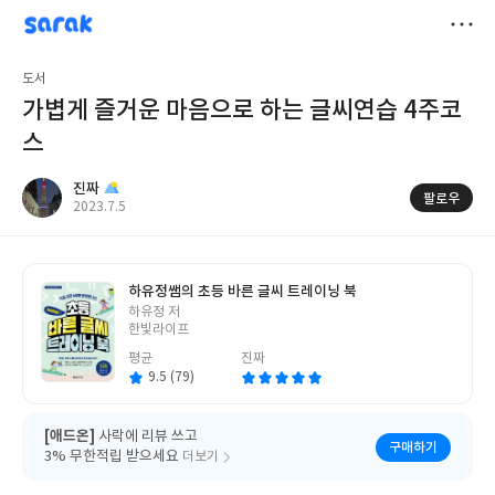
sarak
진짜
저
도서
장
가볍게 즐거운 마음으로 하는 글씨연습 4주코
스
진짜
팔로우
작
2023.7.5
성
일
하유정쌤의 초등 바른 글씨 트레이닝 북
글
하유정 저
쓴
한빛라이프
이
평균
진짜
9.5 (79)
[애드온]
사락에 리뷰 쓰고
구매하기
3% 무한적립 받으세요
더보기