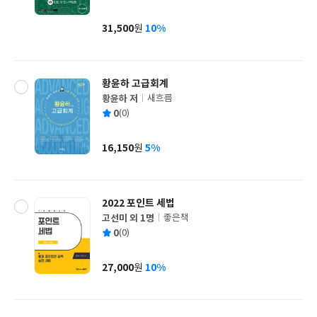
균
이
판
사
31,500
10%
원
가
격
황윤하 고급회계
황윤하 저
새흐름
글
평
0
(0)
쓴
출
균
이
판
사
16,150
5%
원
가
격
2022 포인트 세법
고선미 외 1명
좋은책
글
평
0
(0)
쓴
출
균
이
판
사
27,000
10%
원
가
격