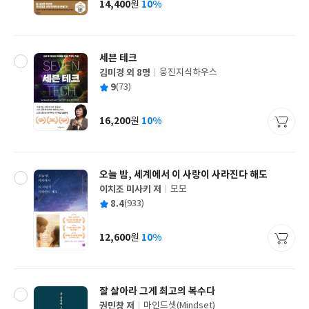
14,400
10%
원
가
격
세븐 테크
김미경 외 8명
웅진지식하우스
글
평
9
(73)
쓴
출
균
이
판
사
16,200
10%
원
가
격
오늘 밤, 세계에서 이 사랑이 사라진다 해도
이치조 미사키 저
모모
글
평
8.4
(933)
쓴
출
균
이
판
사
12,600
10%
원
가
격
잘 살아라 그게 최고의 복수다
권민창 저
마인드셋(Mindset)