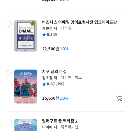
가
격
비즈니스 이메일 영어표현사전 업그레이드판
케빈경 저
다락원
글
평
9.3
(9)
쓴
출
균
이
판
사
22,500
10%
원
가
격
지구 끝의 온실
김초엽 저
자이언트북스
글
평
8.6
(1,390)
쓴
출
균
이
판
사
16,650
10%
원
가
격
달러구트 꿈 백화점 2
이미예 저
팩토리나인
글