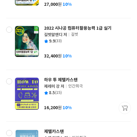
사
27,000
10%
원
가
격
2022 시나공 컴퓨터활용능력 1급 실기
길벗알앤디 저
길벗
글
평
9.9
(33)
쓴
출
균
이
판
사
32,400
10%
원
가
격
하우 투 제텔카스텐
제레미 강 저
인간희극
글
평
8.5
(15)
쓴
출
균
이
판
사
16,200
10%
원
가
격
제텔카스텐