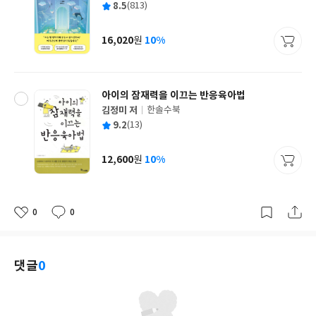
평
8.5
(813)
쓴
출
균
이
판
사
16,020
10%
원
가
격
아이의 잠재력을 이끄는 반응육아법
김정미 저
한솔수북
글
평
9.2
(13)
쓴
출
균
이
판
사
12,600
10%
원
가
격
0
0
좋
댓
작
아
글
성
요
일
댓글
0