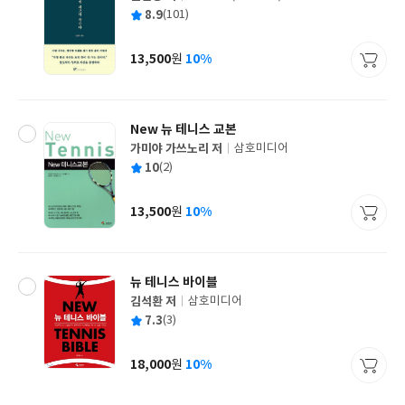
글
평
8.9
(101)
쓴
출
균
이
판
사
13,500
10%
원
가
격
New 뉴 테니스 교본
가미야 가쓰노리 저
삼호미디어
글
평
10
(2)
쓴
출
균
이
판
사
13,500
10%
원
가
격
뉴 테니스 바이블
김석환 저
삼호미디어
글
평
7.3
(3)
쓴
출
균
이
판
사
18,000
10%
원
가
격