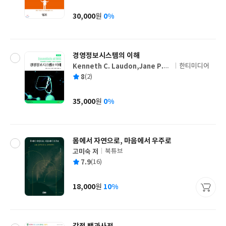
균
이
판
사
30,000
0%
원
가
격
경영정보시스템의 이해
Kenneth C. Laudon,Jane P.La
한티미디어
글
udon 공저/백동현,김도관,김우주,
평
8
(2)
쓴
출
남수현,천세학 공역
균
이
판
사
35,000
0%
원
가
격
몸에서 자연으로, 마음에서 우주로
고미숙 저
북튜브
글
평
7.9
(16)
쓴
출
균
이
판
사
18,000
10%
원
가
격