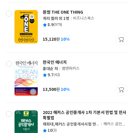
원씽 THE ONE THING
게리 켈러 외 1명
비즈니스북스
글
평
8.9
(979)
쓴
출
균
이
판
사
15,120
10%
원
가
격
한국인 에너지
홍대순 저
쌤앤파커스
글
평
9.7
(42)
쓴
출
균
이
판
사
13,500
10%
원
가
격
2022 해커스 공인중개사 1차 기본서 민법 및 민사
특별법
채희대,해커스 공인중개사시험 연구
해커스 공인중
글
소 편저
개사
평
10
(3)
쓴
출