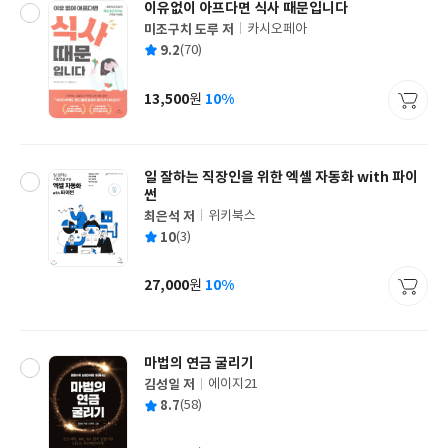
이유없이 아프다면 식사 때문입니다
미조구치 도루 저
카시오페아
글
평
9.2
(70)
쓴
출
균
이
판
사
13,500
10%
원
가
격
일 잘하는 직장인을 위한 엑셀 자동화 with 파이
썬
최은석 저
위키북스
글
평
10
(3)
쓴
출
균
이
판
사
27,000
10%
원
가
격
마법의 연금 굴리기
김성일 저
에이지21
글
평
8.7
(58)
쓴
출
균
이
판
사