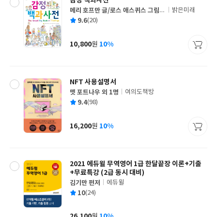
감정 백과사전
메리 호프만 글/로스 애스퀴스 그림/
밝은미래
글
최정선 역
평
9.6
(20)
쓴
출
균
이
판
사
10,800
10%
원
가
격
NFT 사용설명서
맷 포트나우 외 1명
여의도책방
글
평
9.4
(98)
쓴
출
균
이
판
사
16,200
10%
원
가
격
2021 에듀윌 무역영어 1급 한달끝장 이론+기출
+무료특강 (2급 동시 대비)
김기만 편저
에듀윌
글
평
10
(24)
쓴
출
균
이
판
사
26,100
10%
원