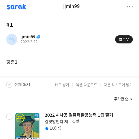
sarak
jjmin99
저
#1
장
jjmin99
팔로우
작
2022.2.22
성
일
평촌1
전체 0/31
카트 넣기
엑셀 다운로드
다른 리스트에 넣기
추가한 순
2022 시나공 컴퓨터활용능력 1급 필기
길벗알앤디 저
길벗
글
평
10
(19)
쓴
출
균
이
판