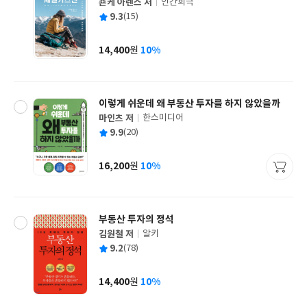
숀케 아렌스 저
인간희극
글
평
9.3
(15)
쓴
출
균
이
판
사
14,400
10%
원
가
격
이렇게 쉬운데 왜 부동산 투자를 하지 않았을까
마인츠 저
한스미디어
글
평
9.9
(20)
쓴
출
균
이
판
사
16,200
10%
원
가
격
부동산 투자의 정석
김원철 저
알키
글
평
9.2
(78)
쓴
출
균
이
판
사
14,400
10%
원
가
격