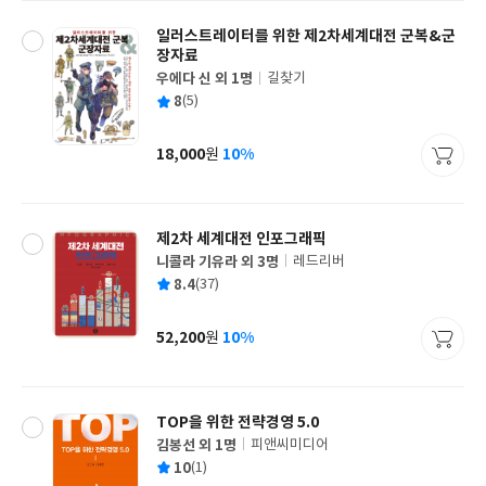
일러스트레이터를 위한 제2차세계대전 군복&군
장자료
우에다 신 외 1명
길찾기
글
평
8
(5)
쓴
출
균
이
판
사
18,000
10%
원
가
격
제2차 세계대전 인포그래픽
니콜라 기유라 외 3명
레드리버
글
평
8.4
(37)
쓴
출
균
이
판
사
52,200
10%
원
가
격
TOP을 위한 전략경영 5.0
김봉선 외 1명
피앤씨미디어
글
평
10
(1)
쓴
출