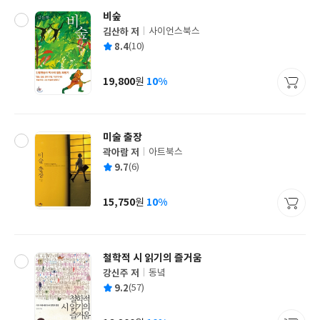
비숲
김산하 저
사이언스북스
글
평
8.4
(10)
쓴
출
균
이
판
사
19,800
10%
원
가
격
미술 출장
곽아람 저
아트북스
글
평
9.7
(6)
쓴
출
균
이
판
사
15,750
10%
원
가
격
철학적 시 읽기의 즐거움
강신주 저
동녘
글
평
9.2
(57)
쓴
출
균
이
판
사