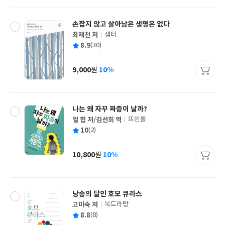
격
손잡지 않고 살아남은 생명은 없다
최재천 저
샘터
글
평
8.9
(30)
쓴
출
균
이
판
사
9,000
10%
원
가
격
나는 왜 자꾸 짜증이 날까?
얼 힙 저/김선희 역
뜨인돌
글
평
10
(2)
쓴
출
균
이
판
사
10,800
10%
원
가
격
낭송의 달인 호모 큐라스
고미숙 저
북드라망
글
평
8.8
(8)
쓴
출
균