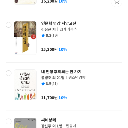
16,200
10%
원
가
격
인문학 명강 서양고전
김상근 저
21세기북스
글
평
9.3
(19)
쓴
출
균
이
판
사
15,300
10%
원
가
격
내 인생 후회되는 한 가지
공병호 외 21명
위즈덤경향
글
평
8.5
(51)
쓴
출
균
이
판
사
11,700
10%
원
가
격
씨네샹떼
강신주 외 1명
민음사