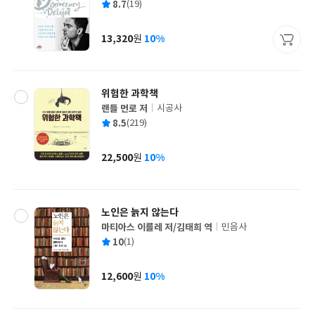
평
8.7
(19)
쓴
출
균
이
판
사
13,320
10%
원
가
격
위험한 과학책
랜들 먼로 저
시공사
글
평
8.5
(219)
쓴
출
균
이
판
사
22,500
10%
원
가
격
노인은 늙지 않는다
마티아스 이를레 저/김태희 역
민음사
글
평
10
(1)
쓴
출
균
이
판
사
12,600
10%
원
가
격