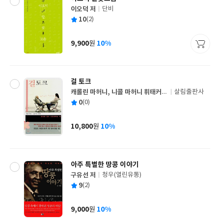
이오덕 저
단비
글
평
10
(2)
쓴
출
균
이
판
사
9,900
10%
원
가
격
걸 토크
캐롤린 마허니, 니콜 마허니 휘태커
살림출판사
글
공저/이혜진 역
평
0
(0)
쓴
출
균
이
판
사
10,800
10%
원
가
격
아주 특별한 땅콩 이야기
구유선 저
청우(열린유통)
글
평
9
(2)
쓴
출
균
이
판
사
9,000
10%
원
가