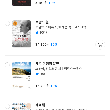
사
5,850
10%
원
가
격
로알드 달
도널드 스터록 저/지혜연 역
다산기획
글
평
10
(1)
쓴
출
균
이
판
사
34,200
10%
원
가
격
제주 여행의 달인
고선영,김형호 공저
리더스하우스
글
평
0
(0)
쓴
출
균
이
판
사
16,200
10%
원
가
격
제주체