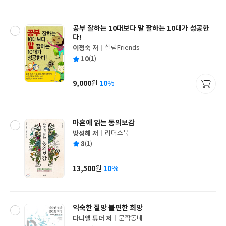
격
공부 잘하는 10대보다 말 잘하는 10대가 성공한
다!
이정숙 저
살림Friends
글
평
10
(1)
쓴
출
균
이
판
사
9,000
10%
원
가
격
마흔에 읽는 동의보감
방성혜 저
리더스북
글
평
8
(1)
쓴
출
균
이
판
사
13,500
10%
원
가
격
익숙한 절망 불편한 희망
다니엘 튜더 저
문학동네
글