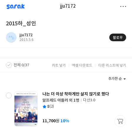
sarak
jju7172
저
2015하_성인
장
jju7172
팔로우
작
2015.5.6
성
일
전체 0/37
카트 넣기
엑셀 다운로드
다른 리스트에 넣기
추가한 순
나는 더 이상 착하게만 살지 않기로 했다
알프레드 아들러 외 1명
다산3.0
글
평
8
(2)
쓴
출
균
이
판
사
11,700
10%
원
가
격