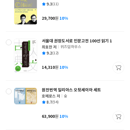
글
평
9.3
(11)
쓴
출
균
이
판
사
29,700
10%
원
가
격
서울대 권장도서로 인문고전 100선 읽기 1
최효찬 저
위즈덤하우스
글
평
9.2
(12)
쓴
출
균
이
판
사
14,310
10%
원
가
격
원전번역 일리아스 오뒷세이아 세트
호메로스 저
숲
글
평
8.7
(54)
쓴
출
균
이
판
사
63,900
10%
원
가
격