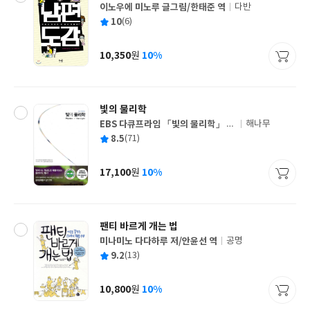
이노우에 미노루 글그림/한태준 역
다반
글
평
10
(6)
쓴
출
균
이
판
사
10,350
10%
원
가
격
빛의 물리학
EBS 다큐프라임 「빛의 물리학」 제
해나무
글
작팀 저/EBS MEDIA 기획/홍성욱 감
평
8.5
(71)
쓴
출
수
균
이
판
사
17,100
10%
원
가
격
팬티 바르게 개는 법
미나미노 다다하루 저/안윤선 역
공명
글
평
9.2
(13)
쓴
출
균
이
판
사
10,800
10%
원
가