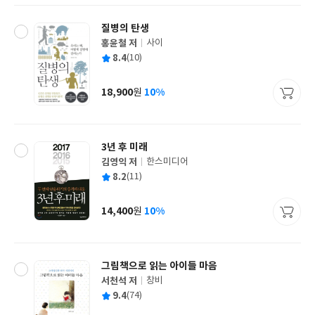
질병의 탄생
홍윤철 저
사이
글
평
8.4
(10)
쓴
출
균
이
판
사
18,900
10%
원
가
격
3년 후 미래
김영익 저
한스미디어
글
평
8.2
(11)
쓴
출
균
이
판
사
14,400
10%
원
가
격
그림책으로 읽는 아이들 마음
서천석 저
창비
글
평
9.4
(74)
쓴
출
균
이
판