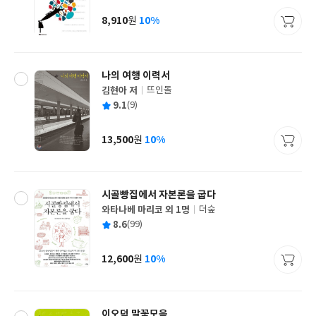
이
판
사
8,910
10%
원
가
격
나의 여행 이력서
김현아 저
뜨인돌
글
평
9.1
(9)
쓴
출
균
이
판
사
13,500
10%
원
가
격
시골빵집에서 자본론을 굽다
와타나베 마리코 외 1명
더숲
글
평
8.6
(99)
쓴
출
균
이
판
사
12,600
10%
원
가
격
이오덕 말꽃모음