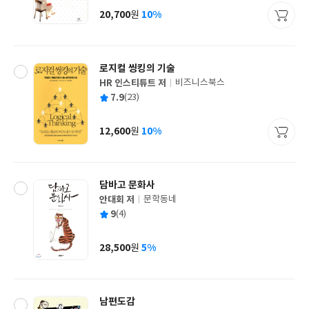
사
20,700
10%
원
가
격
로지컬 씽킹의 기술
HR 인스티튜트 저
비즈니스북스
글
평
7.9
(23)
쓴
출
균
이
판
사
12,600
10%
원
가
격
담바고 문화사
안대회 저
문학동네
글
평
9
(4)
쓴
출
균
이
판
사
28,500
5%
원
가
격
남편도감