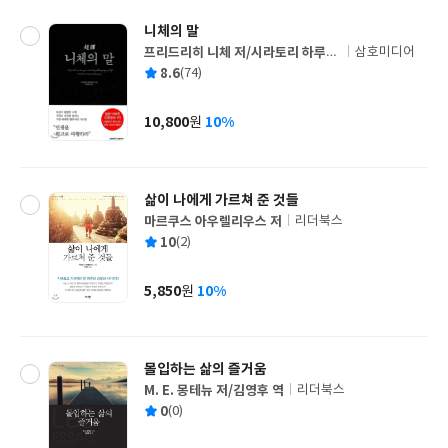
니체의 말
프리드리히 니체 저/시라토리 하루히
삼호미디어
글
코 편역/박재현 역
평
8.6
(74)
쓴
출
균
이
판
사
10,800
10%
원
가
격
삶이 나에게 가르쳐 준 것들
마르쿠스 아우렐리우스 저
리더북스
글
평
10
(2)
쓴
출
균
이
판
사
5,850
10%
원
가
격
몰입하는 삶의 즐거움
M. E. 몽테뉴 저/김영후 역
리더북스
글
평
0
(0)
쓴
출
균
이
판