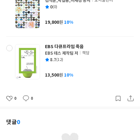
김석윤,박길룡,이재성 공저
도서출판디
글
평
0
(0)
쓴
출
균
이
판
사
19,800
10%
원
가
격
EBS 다큐프라임 죽음
EBS 데스 제작팀 저
책담
글
평
8.7
(12)
쓴
출
균
이
판
사
13,500
10%
원
가
격
0
0
좋
댓
작
아
글
성
요
일
댓글
0