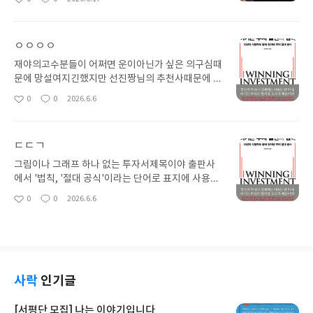
좋
댓
작
이 많지 않은데좋은 책이 나온거 같아서 반갑습니다.
아
글
성
현재 증권업 애널리스트라고 들었는데 다르긴 다르
요
일
네요.증권사 소속 애널리스트가 진짜 애널리스트인
ㅇㅇㅇㅇ
데 이 분이 그런분이었네요. 그래서 그런지 책 내용
좋아요.
재야의고수분들이 어쩌면 운이아닌가 싶은 의구심때
문에 망설여지긴했지만 선진짱님의 추천사때문에 바
로구매했습니다재테크가 아닌 전업투자자의 마음으
0
0
2026.6.6
좋
댓
작
로 주식을 대하는 태도를 배우고 심리를 배우게되네
아
글
성
요요즘같은 호황기에 욕심을 덜어내고 객관적으로
요
일
보려고 공부중입니다
ㄷㄷㄱ
그림이나 그래프 하나 없는 투자서제목이야 출판사
에서 '법칙, '절대 공식'이라는 단어로 표지에 사용했
지만, 글쓴이는 그런것이 없다고 한다.투자를 꾸준히
0
0
2026.6.6
좋
댓
작
하기 위해서는 루틴을 만들고, 공부를 해라고 말한다.
아
글
성
비법을 찾는 이에게는 다소 실망스러운 말이겠집만,
요
일
투자를 잘하기 위해서는 기본을 다져야 한다는 지극
히 정상적이고 유혹에 흔들리는 맘을 잡아주는 글이
다.
사락
인기글
[서평단 모집] 나는 이야기입니다