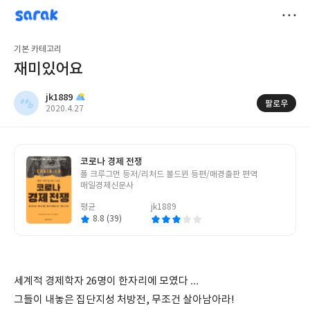
sarak
jk1889
저
기본 카테고리
장
재미있어요
jk1889
팔로우
작
2020.4.27
성
일
코로나 경제 전쟁
글
폴 크루그먼 등저/리처드 볼드윈 등편/매경출판 편역
쓴
매일경제신문사
이
평균
jk1889
8.8 (39)
세계적 경제학자 26명이 한자리에 모였다 …
그들이 내놓은 집단지성 처방전, 무조건 살아남아라!