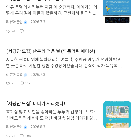
인류 문명의 시작부터 지금 이 순간까지, 이야기는 어
떻게 우리 곁에 머물러 왔을까요. 구전에서 동굴 벽화
와 점토판을 거쳐 종이와 책으로, 그리고 오늘날 수천
별
리뷰어클럽
2026.7.31
권의 인쇄본으로 이어지는 이야기의 여정을 따라가
명
작
23
113
는 그림책입니다. 때로는 즐거움을, 때로는 위로를,
좋
댓
작
성
아
글
성
때로는 두려움의 대상이 되기도 했던 이야기가 우리
일
요
일
일상에 어떻게 녹아들어 있는지 되짚어보며 이야기
가 지닌 본질적 가치와 이야기를 누리는 기쁨을 다시
[서평단 모집] 만두의 더운 날 (찜통더위 에디션)
발견하게 합니다.나는 이야기입니다글쓴이댄 야카리
지독한 찜통더위에 녹아내리는 여름날, 주인공 만두가 우연히 발견
노 글/유수현 역출판사소원나무 예스24 바로가기 닫
한 곳은 바로 시원한 냉면 수영장이었습니다. 윤식이 작가 특유의 유
기모집인원 : 10명신청기간 : 2026.07.31 ~ 2026.0
머러스한 캐릭터와 밝은 색감으로 그려낸 이 국내 창작 그림책은 무
8.04발표일자 : 2026.08.06리뷰 작성기한 : 도서/상
별
리뷰어클럽
2026.7.31
더위에 지친 독자들에게 상상만으로도 더위가 싹 가시는 통쾌한 탈출
명
작
품 받고 2주 이내 ▶ 주소/연락처 업데이트 : 신청 전
29
137
구를 선사합니다. 소원나무 베스트셀러 시리즈의 세 번째 이야기로,
좋
댓
작
성
상품 받으실 주소/연락처를 업데이트 해주세요! (선
아
글
성
만두가 풍덩 빠진 차가운 냉면 물결 속에서 짜릿한 여름 해방감을 만
일
정 후 수정 불가)▶ 서평단 신청 방법 : 기대평 댓글을
요
일
끽하는 모습이 마음속까지 시원하게 파고듭니다.만두의 더운 날 (찜
작성해주세요! 먼저 작성한 리뷰를 올려주시면 당첨
통더위 에디션)글쓴이윤식이 저출판사소원나무 예스24 바로가기 닫
[서평단 모집] 바다가 사라졌다!
확률이 올라갑니다!! ※ 신청 전, 꼭 확인해주세요!-
기모집인원 : 5명신청기간 : 2026.07.31 ~ 2026.08.04발표일자 : 20
'사락' 개설 후, 이 글의 댓글로 신청해주세요.- 기존
호기심 많고 모험을 좋아하는 두두와 겁쟁이 모모가
26.08.06리뷰 작성기한 : 도서/상품 받고 2주 이내 ▶ 주소/연락처 업
YES블로그는 '사락'으로 개편되어 별도로 개설하지
신비로운 집게 바위로 떠난 바닷속 탐험 이야기! 망둥
데이트 : 신청 전 상품 받으실 주소/연락처를 업데이트 해주세요! (선
않으셔도 됩니다. ▶ 도서/상품 발송- 도서/상품은 최
이, 소라게, 낙지 같은 바다 친구들과 신나게 놀던 중
정 후 수정 불가)▶ 서평단 신청 방법 : 기대평 댓글을 작성해주세요!
별
리뷰어클럽
2026.8.3
근 배송지가 아닌 회원정보상의 주소/연락처 (클릭
갑자기 거대해진 집게 바위의 비밀을 마주하게 되는
명
작
먼저 작성한 리뷰를 올려주시면 당첨확률이 올라갑니다!! ※ 신청 전,
시 수정 가능)로 발송됩니다.- 주소/연락처에 문제가
24
106
데, 과연 바다에 무슨 일이 벌어진 걸까요? 상상력을