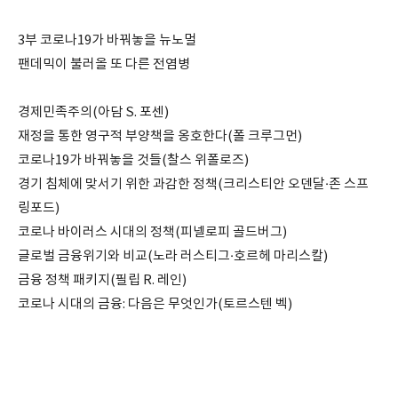
3부 코로나19가 바꿔놓을 뉴노멀
팬데믹이 불러올 또 다른 전염병
경제민족주의(아담 S. 포센)
재정을 통한 영구적 부양책을 옹호한다(폴 크루그먼)
코로나19가 바꿔놓을 것들(찰스 위폴로즈)
경기 침체에 맞서기 위한 과감한 정책(크리스티안 오덴달·존 스프
링포드)
코로나 바이러스 시대의 정책(피넬로피 골드버그)
글로벌 금융위기와 비교(노라 러스티그·호르헤 마리스칼)
금융 정책 패키지(필립 R. 레인)
코로나 시대의 금융: 다음은 무엇인가(토르스텐 벡)