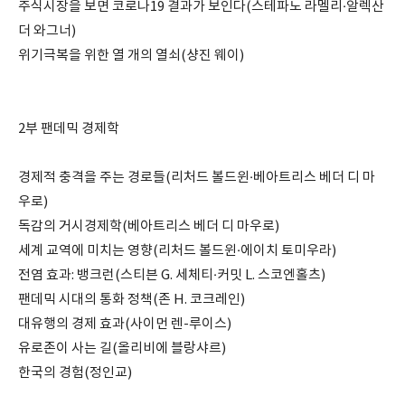
주식시장을 보면 코로나19 결과가 보인다(스테파노 라멜리·알렉산
더 와그너)
위기극복을 위한 열 개의 열쇠(샹진 웨이)
2부 팬데믹 경제학
경제적 충격을 주는 경로들(리처드 볼드윈·베아트리스 베더 디 마
우로)
독감의 거시경제학(베아트리스 베더 디 마우로)
세계 교역에 미치는 영향(리처드 볼드윈·에이치 토미우라)
전염 효과: 뱅크런(스티븐 G. 세체티·커밋 L. 스코엔홀츠)
팬데믹 시대의 통화 정책(존 H. 코크레인)
대유행의 경제 효과(사이먼 렌-루이스)
유로존이 사는 길(올리비에 블랑샤르)
한국의 경험(정인교)