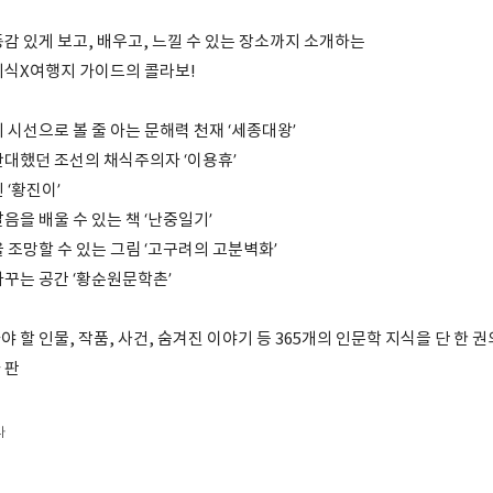
감 있게 보고, 배우고, 느낄 수 있는 장소까지 소개하는
지식X여행지 가이드의 콜라보!
 시선으로 볼 줄 아는 문해력 천재 ‘세종대왕’
반대했던 조선의 채식주의자 ‘이용휴’
 ‘황진이’
음을 배울 수 있는 책 ‘난중일기’
 조망할 수 있는 그림 ‘고구려의 고분벽화’
바꾸는 공간 ‘황순원문학촌’
 할 인물, 작품, 사건, 숨겨진 이야기 등 365개의 인문학 지식을 단 한 권
 판
다