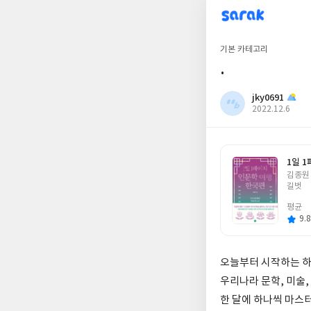
sarak
jky0691
기본 카테고리
.
jky0691
작
2022.12.6
성
일
1일 
글
김종원
쓴
길벗
이
평균
9.8
오늘부터 시작하는 하
우리나라 문학, 미술, 
한 달에 하나씩 마스터