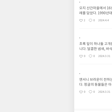
.
오지 산간마을에서 16년
례를 담았다. 1990
으면 산다』(전 5권)의
2
0
2024.4.4
좋
댓
작
지 정리, 보완하고 전
아
글
성
되찾고 새로운 삶을 찾
요
일
병에 휘둘리지 않고 꿋
.
을 보여준다.
초록 잎이 하나둘 고개
니다. 달콤한 냄새, 
요?초록 잎이 하나둘 
0
0
2024.3.31
좋
댓
작
합니다. 달콤한 냄새,
아
글
성
까요?
요
일
.
앤서니 브라운이 전하는
다. 정글의 동물들은 
있을까? 『어니스트의 
0
0
2024.3.31
좋
댓
작
처지라고 느껴져도, 결
아
글
성
림책 작가 지망생 시절
요
일
거장은 자신이 꿈 많던
있다고 응원한다. 긍정