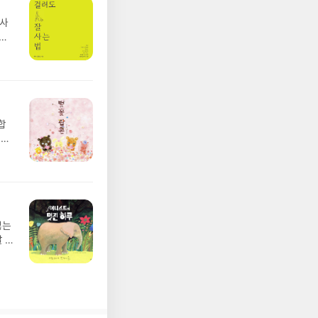
 사
 걸
들까
강을
면,
있음
합
길까
준비
생길
잃는
 수
운
 그
년의
 수