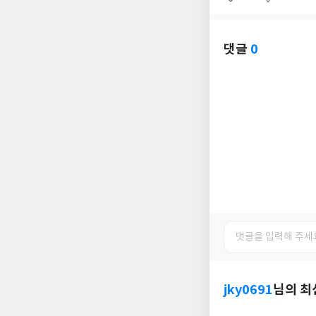
좋
댓
작
아
글
성
요
일
댓글
0
jky0691
님의 최