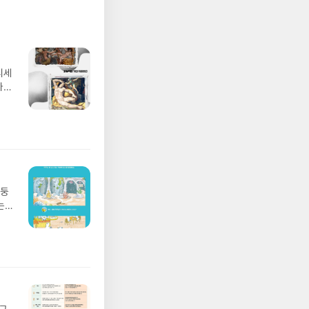
디세
나간
풀
 모험
/육
발표일
실
요!
 이
망둥
 ▶
는
발송됩
져
 ▶
02
기간
 업
어클
 :
 확인
도로
연락