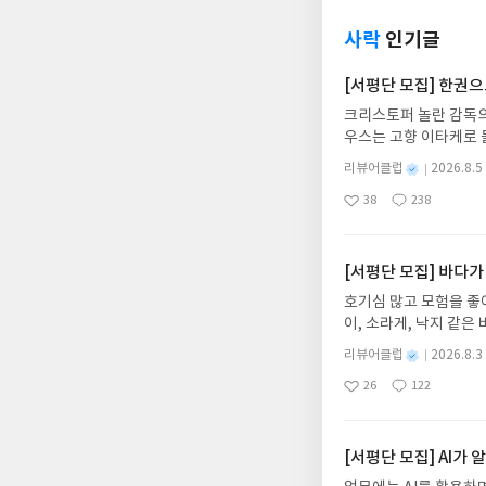
사락
인기글
[서평단 모집] 한권
크리스토퍼 놀란 감독의
우스는 고향 이타케로 
다. 그리스 철학 전공
별
리뷰어클럽
2026.8.5
어내, 고전이 낯선 독자
명
작
38
238
의 대서사시가 가장 읽
좋
댓
작
성
아
글
성
혜원 역출판사이화북스 예스
일
요
일
자 : 2026.08.13
주소/연락처를 업데이트 
[서평단 모집] 바다가
먼저 작성한 리뷰를 올려
호기심 많고 모험을 좋
글의 댓글로 신청해주세
이, 소라게, 낙지 같
도서/상품 발송- 도서
데, 과연 바다에 무슨
니다.- 주소/연락처에
별
리뷰어클럽
2026.8.3
보세요!바다가 사라졌다
명
작
리뷰 작성- 도서/상품을
26
122
6.08.03 ~ 2026.
좋
댓
작
성
내 미작성, 불성실한 리
아
글
성
데이트 : 신청 전 상품
일
럽은 개인의 감상이 포
요
일
기대평 댓글을 작성해주
해주세요!- '사락' 개
[서평단 모집] AI가
개설하지 않으셔도 됩니