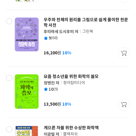
격
우주와 천체의 원리를 그림으로 쉽게 풀이한 천문
학 사전
후타마세 도시후미 저
그린북
글
평
9
(68)
쓴
출
균
이
판
사
16,200
10%
원
가
격
요즘 청소년을 위한 화학의 쓸모
정병진 저
청어람미디어
글
평
10
(9)
쓴
출
균
이
판
사
13,500
10%
원
가
격
게으른 자를 위한 수상한 화학책
이광렬 저
블랙피쉬