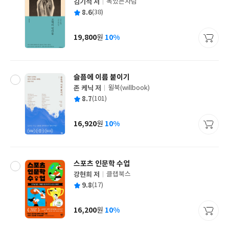
김기석 저
복있는사람
글
평
8.6
(38)
쓴
출
균
이
판
사
19,800
10%
원
가
격
슬픔에 이름 붙이기
존 케닉 저
윌북(willbook)
글
평
8.7
(101)
쓴
출
균
이
판
사
16,920
10%
원
가
격
스포츠 인문학 수업
강현희 저
클랩북스
글
평
9.8
(17)
쓴
출
균
이
판
사
16,200
10%
원
가
격