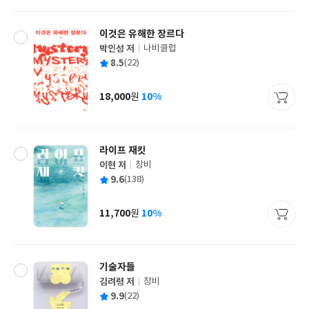
격
이것은 유해한 장르다
박인성 저
나비클럽
글
평
8.5
(22)
쓴
출
균
이
판
사
18,000
10%
원
가
격
라이프 재킷
이현 저
창비
글
평
9.6
(138)
쓴
출
균
이
판
사
11,700
10%
원
가
격
기술자들
김려령 저
창비
글
평
9.9
(22)
쓴
출
균