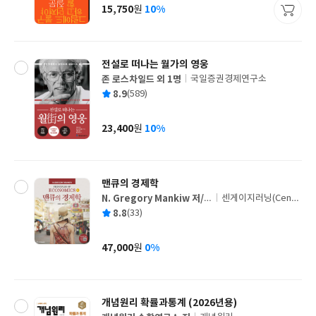
사
15,750
10%
원
가
격
전설로 떠나는 월가의 영웅
존 로스차일드 외 1명
국일증권경제연구소
글
평
8.9
(589)
쓴
출
균
이
판
사
23,400
10%
원
가
격
맨큐의 경제학
N. Gregory Mankiw 저/
센게이지러닝(Cenga
글
김경환,김종석 공역
ge Learning)
평
8.8
(33)
쓴
출
균
이
판
사
47,000
0%
원
가
격
개념원리 확률과통계 (2026년용)