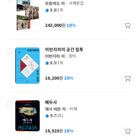
쉬충마오 저
서해문집
글
평
8.8
(19)
쓴
출
균
이
판
사
243,000
10%
원
가
격
이반지하의 공간 침투
이반지하 저
창비
글
평
8.5
(19)
쓴
출
균
이
판
사
16,200
10%
원
가
격
메두사
제시 버튼 저
비채
글
평
9.7
(21)
쓴
출
균
이
판
사
16,920
10%
원
가