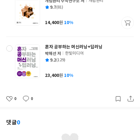
개념원리 수학연구소 저
개념원리
글
평
9.7
(81)
쓴
출
균
이
판
사
14,400
10%
원
가
격
혼자 공부하는 머신러닝+딥러닝
박해선 저
한빛미디어
글
평
9.2
(129)
쓴
출
균
이
판
사
23,400
10%
원
가
격
0
0
좋
댓
작
아
글
성
요
일
댓글
0