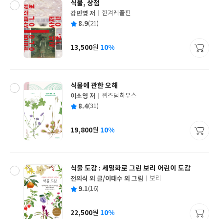
식물, 상점
강민영 저
한겨레출판
글
평
8.9
(21)
쓴
출
균
이
판
사
13,500
10%
원
가
격
식물에 관한 오해
이소영 저
위즈덤하우스
글
평
8.4
(31)
쓴
출
균
이
판
사
19,800
10%
원
가
격
식물 도감 : 세밀화로 그린 보리 어린이 도감
전의식 외 글/이태수 외 그림
보리
글
평
9.1
(16)
쓴
출
균
이
판
사
22,500
10%
원
가