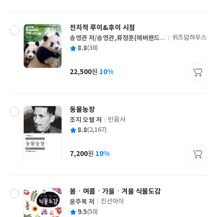
격
전지적 루이&후이 시점
송영관 저/송영관,류정훈(에버랜드
위즈덤하우스
글
커뮤니케이션 그룹) 사진
평
8.8
(38)
쓴
출
균
이
판
사
22,500
10%
원
가
격
동물농장
조지 오웰 저
민음사
글
평
8.8
(2,167)
쓴
출
균
이
판
사
7,200
10%
원
가
격
봄ㆍ여름ㆍ가을ㆍ겨울 식물도감
윤주복 저
진선아이
글
평
9.5
(50)
쓴
출