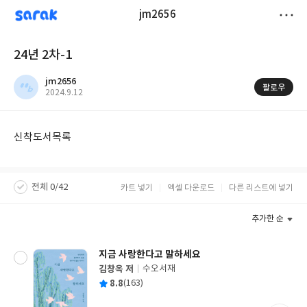
sarak
jm2656
저
24년 2차-1
장
jm2656
팔로우
작
2024.9.12
성
일
신착도서목록
전체 0/42
카트 넣기
엑셀 다운로드
다른 리스트에 넣기
추가한 순
지금 사랑한다고 말하세요
김창옥 저
수오서재
글
평
8.8
(163)
쓴
출
균
이
판