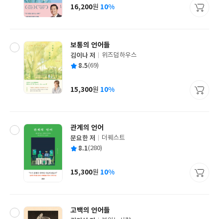
사
16,200
10%
원
가
격
보통의 언어들
김이나 저
위즈덤하우스
글
평
8.5
(69)
쓴
출
균
이
판
사
15,300
10%
원
가
격
관계의 언어
문요한 저
더퀘스트
글
평
8.1
(280)
쓴
출
균
이
판
사
15,300
10%
원
가
격
고백의 언어들