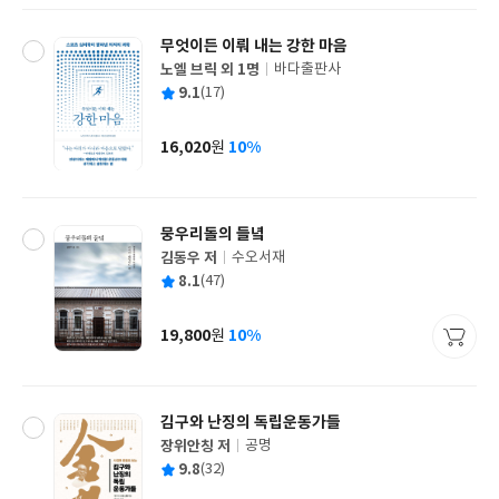
무엇이든 이뤄 내는 강한 마음
노엘 브릭 외 1명
바다출판사
글
평
9.1
(17)
쓴
출
균
이
판
사
16,020
10%
원
가
격
뭉우리돌의 들녘
김동우 저
수오서재
글
평
8.1
(47)
쓴
출
균
이
판
사
19,800
10%
원
가
격
김구와 난징의 독립운동가들
장위안칭 저
공명
글
평
9.8
(32)
쓴
출
균
이
판