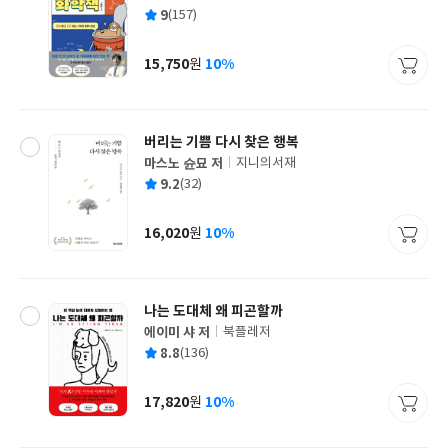
글
평
9
(157)
쓴
출
균
이
판
사
15,750
10%
원
가
격
버리는 기쁨 다시 찾은 행복
마스노 슌묘 저
지니의서재
글
평
9.2
(32)
쓴
출
균
이
판
사
16,020
10%
원
가
격
나는 도대체 왜 피곤할까
에이미 샤 저
북플레저
글
평
8.8
(136)
쓴
출
균
이
판
사
17,820
10%
원
가
격