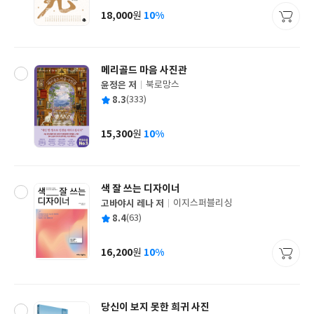
사
18,000
10%
원
가
격
메리골드 마음 사진관
윤정은 저
북로망스
글
평
8.3
(333)
쓴
출
균
이
판
사
15,300
10%
원
가
격
색 잘 쓰는 디자이너
고바야시 레나 저
이지스퍼블리싱
글
평
8.4
(63)
쓴
출
균
이
판
사
16,200
10%
원
가
격
당신이 보지 못한 희귀 사진