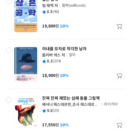
빌 해맥 저
윌북(willbook)
글
평
8.5
(46)
쓴
출
균
이
판
사
19,800
10%
원
가
격
아내를 모자로 착각한 남자
올리버 색스 저
알마
글
평
8.3
(234)
쓴
출
균
이
판
사
18,900
10%
원
가
격
진짜 진짜 재밌는 심해 동물 그림책
베서니 헤스테르만,조시 헤스테르만
라이카미
글
글/발 발레르추크 그림/김맑아 역
평
9.8
(33)
쓴
출
균
이
판
사
17,550
10%
원
가