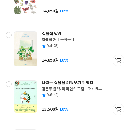
균
이
판
사
14,850
10%
원
가
격
식물적 낙관
김금희 저
문학동네
글
평
9.4
(25)
쓴
출
균
이
판
사
14,850
10%
원
가
격
나라는 식물을 키워보기로 했다
김은주 글/워리 라인스 그림
허밍버드
글
평
9.6
(48)
쓴
출
균
이
판
사
13,500
10%
원
가
격