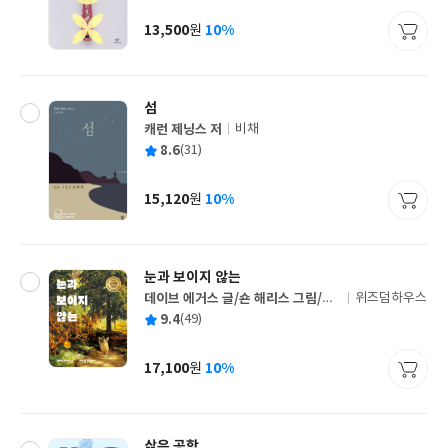
이
판
사
13,500
10%
원
가
격
섬
캐런 제닝스 저
비채
글
평
8.6
(31)
쓴
출
균
이
판
사
15,120
10%
원
가
격
눈과 보이지 않는
데이브 에거스 글/숀 해리스 그림/송
위즈덤하우스
글
섬별 역
평
9.4
(49)
쓴
출
균
이
판
사
17,100
10%
원
가
격
삶은 공학