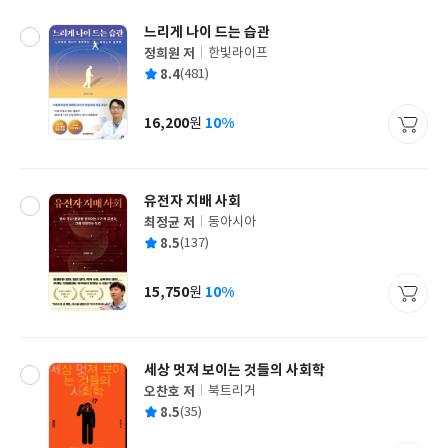
느리게 나이 드는 습관
정희원 저
한빛라이프
글
평
8.4
(481)
쓴
출
균
이
판
사
16,200
10%
원
가
격
유전자 지배 사회
최정균 저
동아시아
글
평
8.5
(137)
쓴
출
균
이
판
사
15,750
10%
원
가
격
세상 멋져 보이는 것들의 사회학
오찬호 저
북트리거
글
평
8.5
(35)
쓴
출
균
이
판