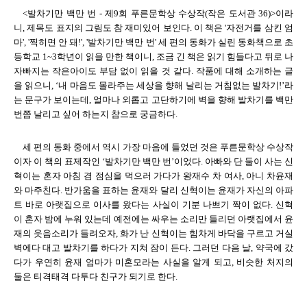
<발차기만 백만 번 - 제9회 푸른문학상 수상작(작은 도서관 36)>이라
니, 제목도 표지의 그림도 참 재미있어 보인다. 이 책은 '자전거를 삼킨 엄
마', '찍히면 안 돼!', '발차기만 백만 번' 세 편의 동화가 실린 동화책으로 초
등학교 1~3학년이 읽을 만한 책이니, 조금 긴 책은 읽기 힘들다고 뒤로 나
자빠지는 작은아이도 부담 없이 읽을 것 같다. 작품에 대해 소개하는 글
을 읽으니, ‘내 마음도 몰라주는 세상을 향해 날리는 거침없는 발차기!’라
는 문구가 보이는데, 얼마나 외롭고 고단하기에 벽을 향해 발차기를 백만
번쯤 날리고 싶어 하는지 참으로 궁금하다.
세 편의 동화 중에서 역시 가장 마음에 들었던 것은 푸른문학상 수상작
이자 이 책의 표제작인 ‘발차기만 백만 번’이었다. 아빠와 단 둘이 사는 신
혁이는 혼자 아침 겸 점심을 먹으러 가다가 왕재수 차 여사, 아니 차윤재
와 마주친다. 반가움을 표하는 윤재와 달리 신혁이는 윤재가 자신의 아파
트 바로 아랫집으로 이사를 왔다는 사실이 기분 나쁘기 짝이 없다. 신혁
이 혼자 밤에 누워 있는데 예전에는 싸우는 소리만 들리던 아랫집에서 윤
재의 웃음소리가 들려오자, 화가 난 신혁이는 힘차게 바닥을 구르고 거실
벽에다 대고 발차기를 하다가 지쳐 잠이 든다. 그러던 다음 날, 약국에 갔
다가 우연히 윤재 엄마가 미혼모라는 사실을 알게 되고, 비슷한 처지의
둘은 티격태격 다투다 친구가 되기로 한다.