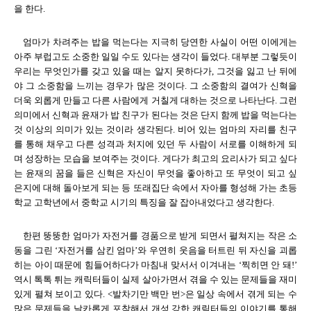
을 한다.
엄마가 차려주는 밥을 먹는다는 지극히 당연한 사실이 어떤 이에게는
아주 부럽고도 소중한 일일 수도 있다는 생각이 들었다. 대부분 그렇듯이
우리는 무엇인가를 갖고 있을 때는 알지 못하다가, 그것을 잃고 난 뒤에
야 그 소중함을 느끼는 경우가 많은 것이다. 그 소중함의 결여가 신혁을
더욱 외롭게 만들고 다른 사람에게 거칠게 대하는 것으로 나타난다. 그런
의미에서 신혁과 윤재가 밥 친구가 된다는 것은 단지 함께 밥을 먹는다는
것 이상의 의미가 있는 것이라 생각된다. 비어 있는 엄마의 자리를 친구
를 통해 채우고 다른 성격과 처지에 있던 두 사람이 서로를 이해하게 되
며 성장하는 모습을 보여주는 것이다. 게다가 최고의 요리사가 되고 싶다
는 윤재의 꿈을 들은 신혁은 자신이 무엇을 좋아하고 또 무엇이 되고 싶
은지에 대해 돌아보게 되는 등 또래집단 속에서 자아를 형성해 가는 초등
학교 고학년에서 중학교 시기의 특징을 잘 잡아내었다고 생각한다.
한편 뚱뚱한 엄마가 자전거를 경품으로 받게 되면서 펼쳐지는 작은 소
동을 그린 ‘자전거를 삼킨 엄마’와 우연히 웃음을 터트린 뒤 자신을 괴롭
히는 아이 때문에 힘들어하다가 마침내 맞서서 이겨내는 ‘찍히면 안 돼!’
역시 톡톡 튀는 캐릭터들이 실제 살아가면서 겪을 수 있는 문제들을 재미
있게 펼쳐 보이고 있다. <발차기만 백만 번>은 일상 속에서 겪게 되는 수
많은 문제들을 날카롭게 포착해서 개성 강한 캐릭터들의 이야기를 통해