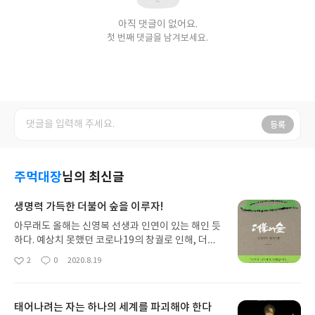
아직 댓글이 없어요.
첫 번째 댓글을 남겨보세요.
등록
주먹대장
님의 최신글
생명력 가득한 더불어 숲을 이루자!
아무래도 올해는 신영복 선생과 인연이 있는 해인 듯
하다. 예상치 못했던 코로나19의 창궐로 인해, 더더
군다나 예상치 못했던 온라인 수업이 등교 수업과 병
2
0
2020.8.19
좋
댓
작
행되어 이루어지고 있는 올해 진도 관계로 새로 수업
아
글
성
하게 된 글들이 몇 있었다. 자세히 한다고 하더라도
요
일
아이들 깨우기와 조용히 시키기 등이 수업 시간의 주
태어나려는 자는 하나의 세계를 파괴해야 한다
업무(?)이고, 거기에 농담이라도 몇 마디 덧붙이거나