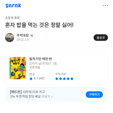
sarak
주먹대장
저
초등생 동화
장
혼자 밥을 먹는 것은 정말 싫어!
주먹대장
팔로우
작
2012.1.5
성
일
발차기만 백만 번
글
김리하 글/최정인 그림
쓴
푸른책들
이
평균
주먹대장
9.7 (47)
[애드온]
사락에 리뷰 쓰고
구매하기
3% 무한적립 받으세요
더보기