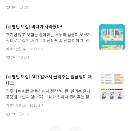
가, 그렇다면 그것은 사진으로 죽 훑어보는 것과 무엇
녀 키르케, 세이렌의 노래, 포세이돈의 분노를 헤쳐
돼요. 당신은 그 소망을 포기하거나 아니면 완벽하게
명
작
이 다를 것인가 하는 뒤늦은 아쉬움이다. 그리고 그러
39
260
나간다. 그리스 철학 전공자인 옮긴이가 호메로스의
제대로 소망해야 해요. 소망이 성취되기를 굳게 믿고
좋
댓
작
성
한 여행 경험을 통해 우리 시대의 아픔과 문제에 대해
아
글
성
방대한 24권 서사를 현대적이고 자연스러운 한국어
기원을 한다면 그 소망이 성취될 겁니다. 하지만 당신
일
요
일
고민해 본 적이 한번이라도 있었던가 하는 부끄러움
로 풀어내, 고전이 낯선 독자도 이야기의 흐름을 놓치
은 소망했다가 다시 후회를 하고 또 두려워하죠. 이
이다. 이곳은 지중해와 대서양이 만나는 곳이며 유
지 않고 끝까지 읽을 수 있다. 3천 년을 이어 온 귀향
모든 것을 극복해야 합니다.” (256쪽) 밝고 깨끗하
[서평단 모집] 바다가 사라졌다!
럽과 아프리카가 가장 가까이 마주 보고 있는 곳입니
과 모험의 대서사시가 가장 읽기 편한 번역으로 새롭
고 질서가 잡힌 밝은 세계에 속했던 에밀 싱클레어는,
호기심 많고 모험을 좋아하는 두두와 겁쟁이 모모가
다. 두 대해와 두 대륙이 만나는 곳입니다. 내가 이곳
게 펼쳐진다.한권으로 읽는 오디세이아글쓴이호메로
프란츠 크라머를 만나며 어둡고 고통스러운 세계에
신비로운 집게 바위로 떠난 바닷속 탐험 이야기! 망둥
을 가장 먼저 찾아온 이유는 이곳이 바로 500년 전에
스 저/육혜원 역출판사이화북스 예스24 바로가기 닫
발을 딛게 된다. 아버지의 집과 옆 골목으로 대비되는
이, 소라게, 낙지 같은 바다 친구들과 신나게 놀던 중
콜럼버스가 신대륙을 향해 출항한 항구이기 때문입
기모집인원 : 5명신청기간 : 2026.08.05 ~ 2026.08.
두 세계는 전혀 다른 듯하면서도 실은 두 세계의 경계
별
리뷰어클럽
2026.8.3
갑자기 거대해진 집게 바위의 비밀을 마주하게 되는
니다. <중략> 이곳은 유럽의 역사가 지중해를 벗어나
명
작
09발표일자 : 2026.08.13리뷰 작성기한 : 도서/상품
가 맞닿아 있고 무척 가까이에 존재하고 있다. 다른
26
122
데, 과연 바다에 무슨 일이 벌어진 걸까요? 상상력을
좋
댓
작
성
는 항구입니다. 그리고 유럽 주도의 세계사가 시작되
받고 2주 이내 ▶ 주소/연락처 업데이트 : 신청 전 상
아이들에게 뒤지지 않는다는 것을 보이기 위해 한 거
아
글
성
자극하는 환상적인 해양 모험 동화 속으로 풍덩 빠져
일
는 기점이기도 합니다. 콜럼버스의 출항은 본격적인
품 받으실 주소/연락처를 업데이트 해주세요! (선정
짓말이 약점이 되어 크라머의 협박에 시달리고 있을
요
일
보세요!바다가 사라졌다!글쓴이서휘 글출판사풀
식민주의 역사의 시작을 알리는 신호였습니다. <중
후 수정 불가)▶ 서평단 신청 방법 : 기대평 댓글을 작
때, 상급반으로 전학온 막스 데미안의 도움을 받게 되
빛 예스24 바로가기 닫기모집인원 : 20명신청기간 :
[서평단 모집] AI가 알아서 굴려주는 월급쟁이 재
략> 이곳은 지중해를 벗어난 유럽의 시작이면서 동
성해주세요! 먼저 작성한 리뷰를 올려주시면 당첨확
고 점점 그에게 끌리게 된다. 데미안은 싱클레어에게
2026.08.03 ~ 2026.08.07발표일자 : 2026.08.13리
테크
시에 오늘날 도도하게 전개되는 세계화 논리의 출발
률이 올라갑니다!! ※ 신청 전, 꼭 확인해주세요!- '사
세상을 다른 식으로 보는 법을 들려주고, 싱클레어는
뷰 작성기한 : 도서/상품 받고 2주 이내 ▶ 주소/연락
지점입니다. (27~29쪽) 누구나 그렇겠지만 어떤 시
락' 개설 후, 이 글의 댓글로 신청해주세요.- 기존 YE
데미안을 통해 혼란스러운 가운데에서도 자신의 모
업무에는 AI를 활용하면서 정작 '내 돈' 관리는 혼자
처 업데이트 : 신청 전 상품 받으실 주소/연락처를 업
간과 공간이 모두에게 똑같은 의미로 다가오는 것은
S블로그는 '사락'으로 개편되어 별도로 개설하지 않
습을 찾아간다. 때로 홀로 길을 잃고 방황하기도 하지
끙끙대고 있지 않나요? 『AI가 알아서 굴려주는 월급
데이트 해주세요! (선정 후 수정 불가)▶ 서평단 신청
아닐 것이다. 글을 읽으며 내가 좀더 의미 있게 읽었
으셔도 됩니다. ▶ 도서/상품 발송- 도서/상품은 최근
만, 아름다운 소녀 베아트리체에 대한 동경과 피스토
쟁이 재테크』는 챗GPT·클로드·제미나이·퍼플렉시
방법 : 기대평 댓글을 작성해주세요! 먼저 작성한 리
별
리뷰어클럽
2026.8.4
던 글들은 아무래도 내가 평소에 가고 싶었던 장소나
배송지가 아닌 회원정보상의 주소/연락처 (클릭 시
리우스의 인도, 그리고 다시 만난 데미안과 에바 부인
티를 나만의 재테크 팀으로 만드는 실전 가이드입니
뷰를 올려주시면 당첨확률이 올라갑니다!! ※ 신청
명
작
내가 관심을 갖고 있던 주제에 대해 다루고 있는 글이
수정 가능)로 발송됩니다.- 주소/연락처에 문제가 있
을 통해 자신의 길로 돌아온다. 어둡고 두렵지만 그
29
199
다. 재무 진단부터 주식 투자, 부동산, 절세, 자산 관
좋
댓
작
성
전, 꼭 확인해주세요!- '사락' 개설 후, 이 글의 댓글로
었다고 말할 수 있겠다. 그런 의미에서 처음 내 눈에
을 시 선정에서 제외되거나 배송에서 누락될 수 있습
래서 한층 매혹적인 세계로 들어서는 싱클레어의 불
아
글
성
리 자동화 루틴까지, 코딩 없이도 프롬프트 하나로 2
일
신청해주세요.- 기존 YES블로그는 '사락'으로 개편
들어왔던 글은, 스페인의 우엘바 항구에서 쓴 ‘콜럼버
요
일
니다(재발송 불가). ▶ 리뷰 작성- 도서/상품을 받고
안과 공포 그리고 왠지 모를 우월함 등의 내면 심리
0년 차 재무 전문가의 맞춤 조언을 받을 수 있습니다.
되어 별도로 개설하지 않으셔도 됩니다. ▶ 도서/상
스는 왜 서쪽으로 갔는가’에 실린 위의 문장이었다.