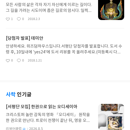
숨고르기 하고 게다가 이해 못하는 아이들을 위해 반
모든 사람의 삶은 각자 자기 자신에게 이르는 길이다.
복에 반복 설명하는 것이 일이었는데, 아무래도 온라
그 길을 가려는 시도이며 좁은 길로의 암시다. 일찍이
인에서는 이와 같은 일들이 생략이 되다 보니 진도가
그 누구도 온전히 자기 자신이었던 적은 없다. 그렇지
1
0
2018.2.3
좋
댓
작
생각보다 빠른 편이다. 그래서 ‘당신이 나무를 더 사
만 누구나 그렇게 되기 위해 애쓴다. 어떤 사람은 모
아
글
성
랑하는 까닭 ? 소광리 소나무 숲’이라는 신영복 선생
호하게, 또 어떤 사람은 명료하게 각자만의 방법으로
요
일
의 글을 새롭게 진도에 포함해 수업을 진행했는데, 이
그렇게 되려고 애쓴다. (9쪽) 지금까지 <데미안>을
[당첨자 발표] 데미안
번 독서모임에서 다룰 책으로 <더불어 숲>이 선정되
모두 3번 읽었던 것으로 기억한다. 초등학교 6학년
었으니 적지 않은 인연이랄까!<더불어 숲>에는 ‘신영
무렵에 누나가 읽던 책을 읽었던 시절, 새는 알을 깨
안녕하세요. 위즈덤하우스입니다.서평단 당첨자를 발표합니다. 도서 수
복의 세계 여행’이라는 부제가 붙어 있다. 말 그대로
고 나온다는 구절이 가슴 속에 오래도록 남기는 했지
령 후, 10일내에 'yes24'에 도서 리뷰를 꼭 올려주세요.(미등록시 다음
유럽과 아시아, 북아메리카뿐 아니라 아프리카와 남
만 제대로 이해하기엔 버거웠던 듯하다. 그러다 대학
서평단에서 제외됩니다)[당첨자 발표] jdw1033 jhy1913sahyun04너
0
0
2018.1.21
아메리카까지, 오세아니아를 제외한 전 세계의 여러
좋
댓
작
생이 되어 읽었을 때가, 자신의 모습을 찾아가는 싱클
에게로중독 tndus4067두목원숭이 kingmonkey비타민B coffee5
아
글
성
곳에서 우리의 삶을 돌아보고 고민하며 그것을 통해
레어에게 가장 공감하는 바도 많았고 작품 자체를 온
happy빡공 nomunhui신이빈이영이 zeze1978쑥이만세 yyoouux
요
일
성찰한 바를 나누고자 한 것이 바로 이 책의 글들이
몸으로 이해하고 있다는 느낌이 들어서 참 좋았었다.
x주먹대장 joohg ※ 도서는 yes24회원정보에 입력 된 주소로 배송 됩
다. 일단 부러운 것이 많은 사람들이 가보고 싶어 하
대학을 졸업한 뒤 마지막으로 읽었을 때는 이전만큼
니다. (주소 오류로 반송시 재발송하지 않습니다)※ 미 서평시 이후 서평
는 대표적인 명소들이 대부분 들어 있다는 것인데, 그
가슴에 와 닿지 않았고, 그래서 스무 살을 전후한 시
단 선정에서 제외 됩니다.※ 리뷰 후 이 게시글 댓글로 링크값을 남겨주세
자체만으로도 많은 사람들에게 호기심을 불러일으키
기에 읽어야 가장 좋겠다는 생각을 하게 되었다. 이제
요.
사락
인기글
기에 충분하지 않을까 하는 생각을 해본다. 하지만 책
우연히 새로운 일러스트와 함께 출간된 <데미안>의
을 읽으며 나를, 그리고 우리를 돌아보게 되는 것은
소식을 듣게 되자 예전에 읽었던 독서 경험이 떠올랐
[서평단 모집] 한권으로 읽는 오디세이아
어쩔 수 없는 일인 듯하다. 과연 나는 그리 많지 않은
다. 이제는 아이들이 스무 살 전후의 나이가 된 지금
여행 경험에서 무엇을 보고, 느끼고, 고민했던가? 단
크리스토퍼 놀란 감독의 영화 『오디세이』 원작을
의 나에게 이 책은 과연 어떤 느낌으로 다가올까 하는
순히 관광의 차원에 머물렀을 뿐이지, 그곳 사람들의
한 권으로 만난다. 트로이 전쟁이 끝난 뒤, 영웅 오디
궁금증이 생겨 참으로 오랜만에 이 소설을 읽게 되었
삶과 우리의 삶에 대한 성찰에 이른 적이 과연 있었던
세우스는 고향 이타케로 돌아가기 위해 키클롭스, 마
다. “당신 스스로도 믿지 않는 소망에 매달려서는 안
별
리뷰어클럽
2026.8.5