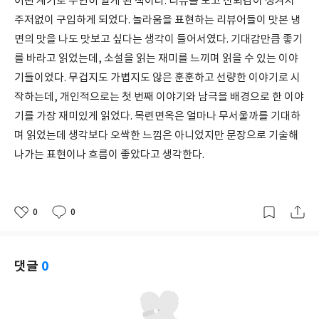
어떤 계기로 우연히 알게 된 책이다. 리뷰를 보고 신뢰감이 생겨서
주저없이 구입하게 되었다. 놀라움을 표현하는 리뷰어들이 맛본 냉
면의 맛을 나도 맛보고 싶다는 생각이 들어서였다. 기대감만큼 좋기
를 바라고 읽었는데, 소설을 읽는 재미를 느끼며 읽을 수 있는 이야
기들이었다. 무겁지도 가볍지도 않은 훈훈하고 선량한 이야기로 시
작하는데, 개인적으로는 첫 번째 이야기와 남극을 배경으로 한 이야
기를 가장 재미있게 읽었다. 목련면옥은 얼마나 무서울까를 기대하
며 읽었는데 생각보다 오싹한 느낌은 아니었지만 문장으로 기술해
나가는 표현이나 흐름이 좋았다고 생각한다.
0
0
좋
댓
작
아
글
성
요
일
댓글
0